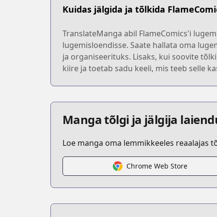
Kuidas jälgida ja tõlkida FlameComi
TranslateManga abil FlameComics'i lugemi
lugemisloendisse. Saate hallata oma lug
ja organiseerituks. Lisaks, kui soovite tõl
kiire ja toetab sadu keeli, mis teeb selle 
Manga tõlgi ja jälgija laien
Loe manga oma lemmikkeeles reaalajas tõl
Chrome Web Store