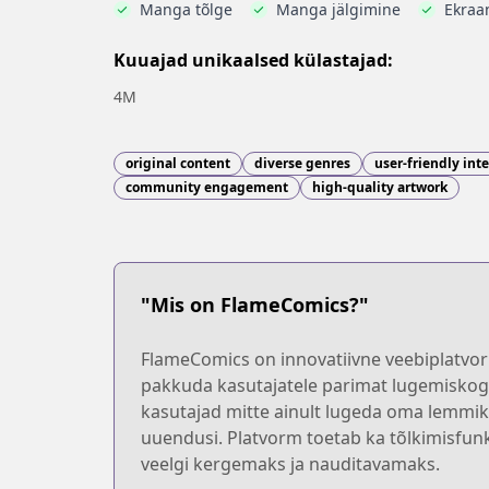
Manga tõlge
Manga jälgimine
Ekraan
Kuuajad unikaalsed külastajad:
4M
original content
diverse genres
user-friendly int
community engagement
high-quality artwork
"Mis on FlameComics?"
FlameComics on innovatiivne veebiplatvorm
pakkuda kasutajatele parimat lugemiskoge
kasutajad mitte ainult lugeda oma lemmik
uuendusi. Platvorm toetab ka tõlkimisfunk
veelgi kergemaks ja nauditavamaks.