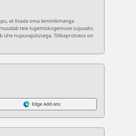
nuppu, et lisada oma lemmikmanga
s muudab teie lugemiskogemuse sujuvaks
oimub ühe nupuvajutusega. Tõlkeprotsess on
Edge Add-ons