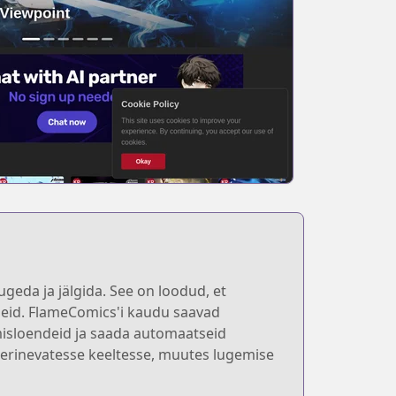
geda ja jälgida. See on loodud, et
seid. FlameComics'i kaudu saavad
misloendeid ja saada automaatseid
e erinevatesse keeltesse, muutes lugemise