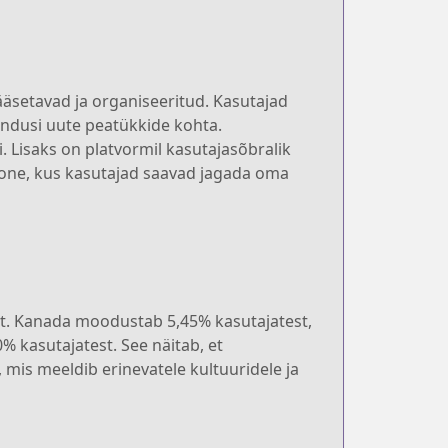
äsetavad ja organiseeritud. Kasutajad
endusi uute peatükkide kohta.
i. Lisaks on platvormil kasutajasõbralik
one, kus kasutajad saavad jagada oma
st. Kanada moodustab 5,45% kasutajatest,
% kasutajatest. See näitab, et
, mis meeldib erinevatele kultuuridele ja