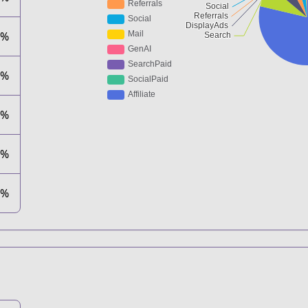
4%
7%
1%
0%
0%