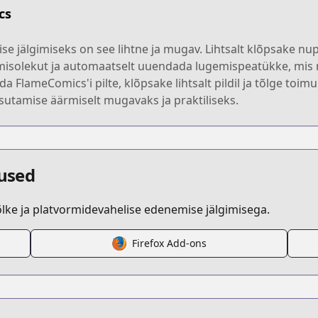
cs
se jälgimiseks on see lihtne ja mugav. Lihtsalt klõpsake 
emisolekut ja automaatselt uuendada lugemispeatükke, mi
kida FlameComics'i pilte, klõpsake lihtsalt pildil ja tõlge t
kasutamise äärmiselt mugavaks ja praktiliseks.
dused
ke ja platvormidevahelise edenemise jälgimisega.
Firefox Add-ons