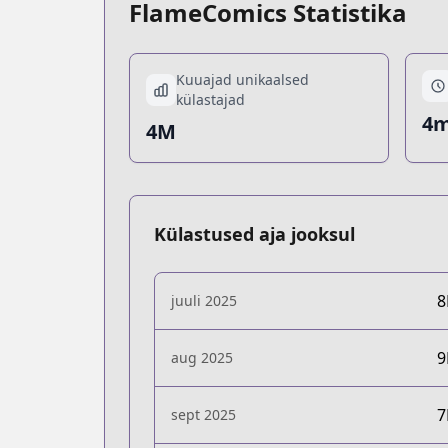
FlameComics Statistika
Kuuajad unikaalsed
külastajad
4m
4M
Külastused aja jooksul
juuli 2025
aug 2025
sept 2025