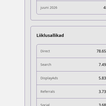
juuni 2026
Liiklusallikad
78.6
Direct
7.4
Search
5.8
DisplayAds
3.7
Referrals
3.6
Social