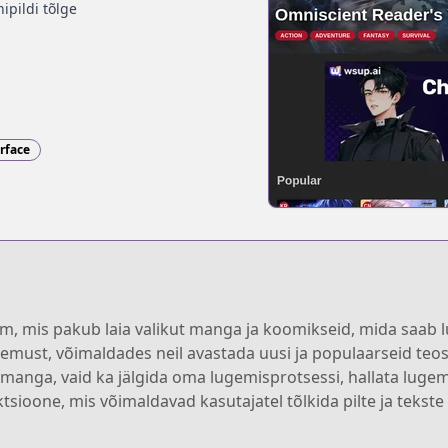
ipildi tõlge
erface
, mis pakub laia valikut manga ja koomikseid, mida saab lu
must, võimaldades neil avastada uusi ja populaarseid teo
manga, vaid ka jälgida oma lugemisprotsessi, hallata luge
tsioone, mis võimaldavad kasutajatel tõlkida pilte ja tekst