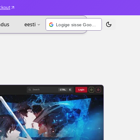
ckout
ndus
eesti
Logige sisse Google’i kontoga
Vaheta teema