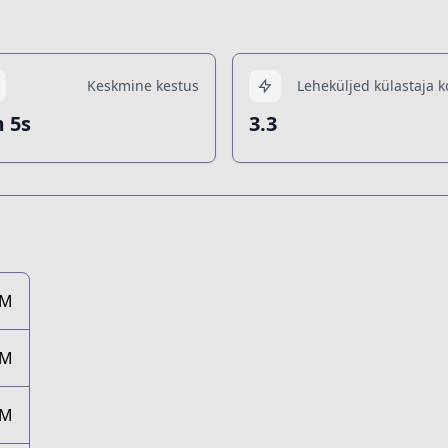
Keskmine kestus
Leheküljed külastaja k
 5s
3.3
8M
9M
7M