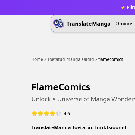
⚡ Piir
TranslateManga
Ominus
Home
Toetatud manga saidid
flamecomics
FlameComics
Unlock a Universe of Manga Wonder
4.6
TranslateManga Toetatud funktsioonid: