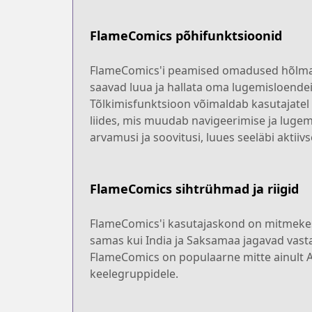
FlameComics põhifunktsioonid
FlameComics'i peamised omadused hõlmavad
saavad luua ja hallata oma lugemisloende
Tõlkimisfunktsioon võimaldab kasutajatel tõ
liides, mis muudab navigeerimise ja lug
arvamusi ja soovitusi, luues seeläbi aktii
FlameComics sihtrühmad ja riigid
FlameComics'i kasutajaskond on mitmekes
samas kui India ja Saksamaa jagavad vastav
FlameComics on populaarne mitte ainult Ame
keelegruppidele.