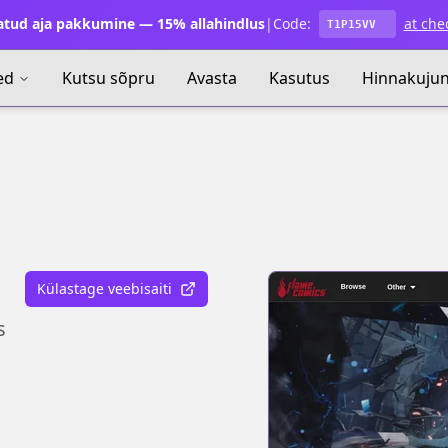
atud aja pakkumine — 15% allahindlus
|
Code:
at che
T1P15VV
ed
Kutsu sõpru
Avasta
Kasutus
Hinnakuju
Külastage veebisaiti
s