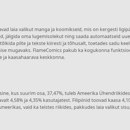
 laia valikut manga ja koomikseid, mis on kergesti ligipä
id, jälgida oma lugemisolekut ning saada automaatseid uu
lkida pilte ja tekste kiiresti ja tõhusalt, toetades sadu keel
emise mugavaks. FlameComics pakub ka kogukonna funktsio
vse ja kaasahaarava keskkonna.
ine, kus suurim osa, 37,47%, tuleb Ameerika Ühendriikide
alt 4,58% ja 4,35% kasutajatest. Filipiinid toovad kaasa 4,10
erikas, vaid ka teistes riikides, pakkudes laia valikut sisu