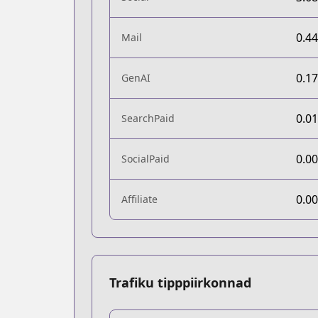
0.4
Mail
0.1
GenAI
0.0
SearchPaid
0.0
SocialPaid
0.0
Affiliate
Trafiku tipppiirkonnad