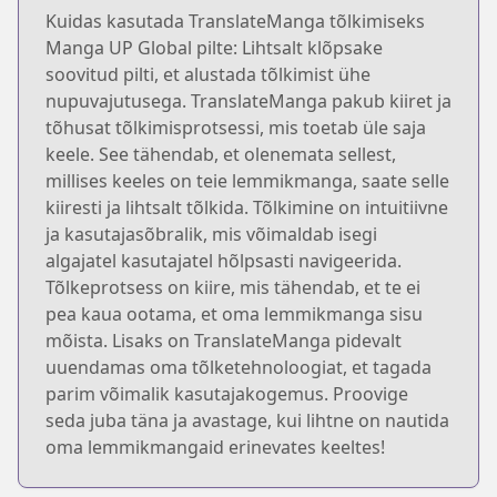
Kuidas kasutada TranslateManga tõlkimiseks
Manga UP Global pilte: Lihtsalt klõpsake
soovitud pilti, et alustada tõlkimist ühe
nupuvajutusega. TranslateManga pakub kiiret ja
tõhusat tõlkimisprotsessi, mis toetab üle saja
keele. See tähendab, et olenemata sellest,
millises keeles on teie lemmikmanga, saate selle
kiiresti ja lihtsalt tõlkida. Tõlkimine on intuitiivne
ja kasutajasõbralik, mis võimaldab isegi
algajatel kasutajatel hõlpsasti navigeerida.
Tõlkeprotsess on kiire, mis tähendab, et te ei
pea kaua ootama, et oma lemmikmanga sisu
mõista. Lisaks on TranslateManga pidevalt
uuendamas oma tõlketehnoloogiat, et tagada
parim võimalik kasutajakogemus. Proovige
seda juba täna ja avastage, kui lihtne on nautida
oma lemmikmangaid erinevates keeltes!