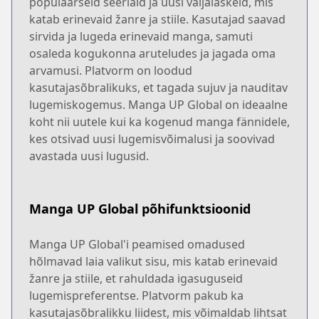
populaarseid seeriaid ja uusi väljalaskeid, mis
katab erinevaid žanre ja stiile. Kasutajad saavad
sirvida ja lugeda erinevaid manga, samuti
osaleda kogukonna aruteludes ja jagada oma
arvamusi. Platvorm on loodud
kasutajasõbralikuks, et tagada sujuv ja nauditav
lugemiskogemus. Manga UP Global on ideaalne
koht nii uutele kui ka kogenud manga fännidele,
kes otsivad uusi lugemisvõimalusi ja soovivad
avastada uusi lugusid.
Manga UP Global põhifunktsioonid
Manga UP Global'i peamised omadused
hõlmavad laia valikut sisu, mis katab erinevaid
žanre ja stiile, et rahuldada igasuguseid
lugemispreferentse. Platvorm pakub ka
kasutajasõbralikku liidest, mis võimaldab lihtsat