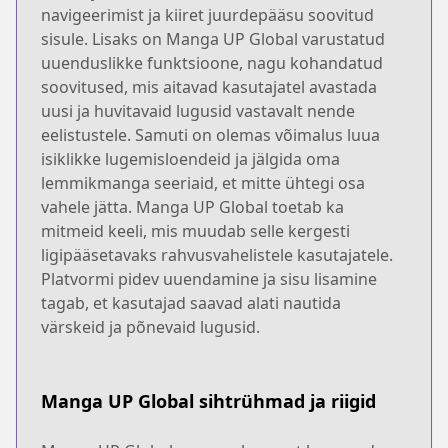
navigeerimist ja kiiret juurdepääsu soovitud
sisule. Lisaks on Manga UP Global varustatud
uuenduslikke funktsioone, nagu kohandatud
soovitused, mis aitavad kasutajatel avastada
uusi ja huvitavaid lugusid vastavalt nende
eelistustele. Samuti on olemas võimalus luua
isiklikke lugemisloendeid ja jälgida oma
lemmikmanga seeriaid, et mitte ühtegi osa
vahele jätta. Manga UP Global toetab ka
mitmeid keeli, mis muudab selle kergesti
ligipääsetavaks rahvusvahelistele kasutajatele.
Platvormi pidev uuendamine ja sisu lisamine
tagab, et kasutajad saavad alati nautida
värskeid ja põnevaid lugusid.
Manga UP Global sihtrühmad ja riigid