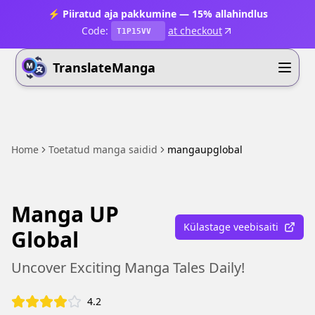
⚡ Piiratud aja pakkumine — 15% allahindlus
Code:
at checkout
T1P15VV
TranslateManga
Home
Toetatud manga saidid
mangaupglobal
Manga UP
Külastage veebisaiti
Global
Uncover Exciting Manga Tales Daily!
4.2