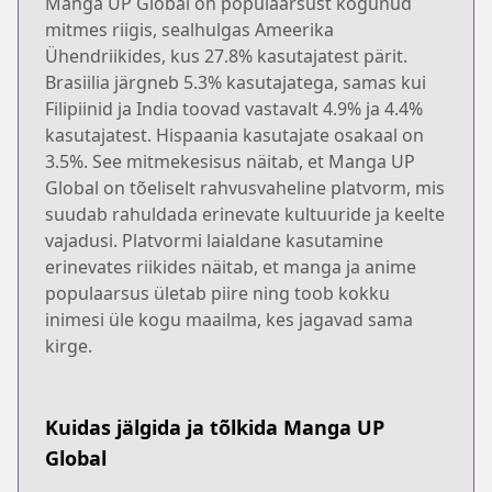
Manga UP Global on populaarsust kogunud
mitmes riigis, sealhulgas Ameerika
Ühendriikides, kus 27.8% kasutajatest pärit.
Brasiilia järgneb 5.3% kasutajatega, samas kui
Filipiinid ja India toovad vastavalt 4.9% ja 4.4%
kasutajatest. Hispaania kasutajate osakaal on
3.5%. See mitmekesisus näitab, et Manga UP
Global on tõeliselt rahvusvaheline platvorm, mis
suudab rahuldada erinevate kultuuride ja keelte
vajadusi. Platvormi laialdane kasutamine
erinevates riikides näitab, et manga ja anime
populaarsus ületab piire ning toob kokku
inimesi üle kogu maailma, kes jagavad sama
kirge.
Kuidas jälgida ja tõlkida Manga UP
Global