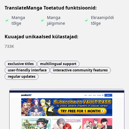
TranslateManga Toetatud funktsioonid:
Manga
Manga
Ekraanipildi
tõlge
jälgimine
tõlge
Kuuajad unikaalsed külastajad:
733K
exclusive titles
multilingual support
user-friendly interface
interactive community features
regular updates