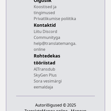
Õiguslik
Koostised ja
tingimused
Privatlikumise poliitika
Kontaktid
Liitu Discord
Communityga
help@translatemanga.
online
Rohtedekas
tööriistad
AITransdub
SkyGen Plus
Sora vesimärgi
eemaldaja
Autoriõigused © 2025
TranslateManga.online - Mangan