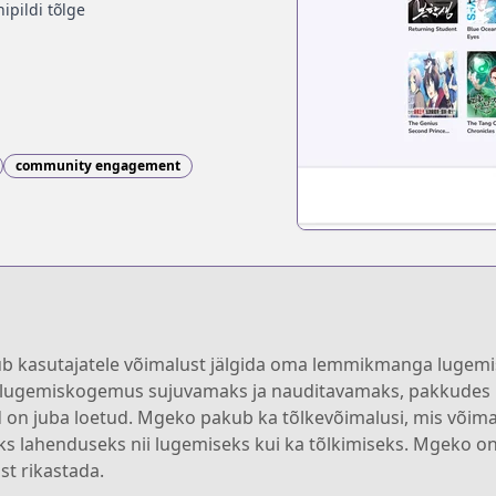
ipildi tõlge
community engagement
ub kasutajatele võimalust jälgida oma lemmikmanga lugemist
a lugemiskogemus sujuvamaks ja nauditavamaks, pakkudes k
d on juba loetud. Mgeko pakub ka tõlkevõimalusi, mis võimald
eks lahenduseks nii lugemiseks kui ka tõlkimiseks. Mgeko on
t rikastada.