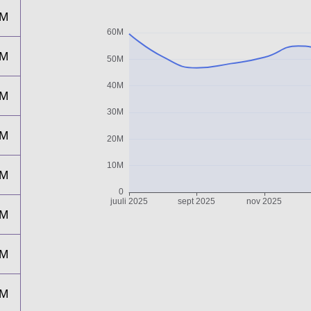
8M
1M
5M
2M
7M
9M
4M
7M