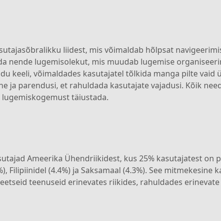
asõbralikku liidest, mis võimaldab hõlpsat navigeerimist
a nende lugemisolekut, mis muudab lugemise organiseerimi
adu keeli, võimaldades kasutajatel tõlkida manga pilte vaid
one ja parendusi, et rahuldada kasutajate vajadusi. Kõik 
a lugemiskogemust täiustada.
tajad Ameerika Ühendriikidest, kus 25% kasutajatest on p
), Filipiinidel (4.4%) ja Saksamaal (4.3%). See mitmekesine
etseid teenuseid erinevates riikides, rahuldades erinevate k