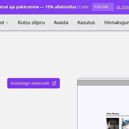
atud aja pakkumine — 15% allahindlus
|
Code:
at che
T1P15VV
ed
Kutsu sõpru
Avasta
Kasutus
Hinnakuju
Külastage veebisaiti