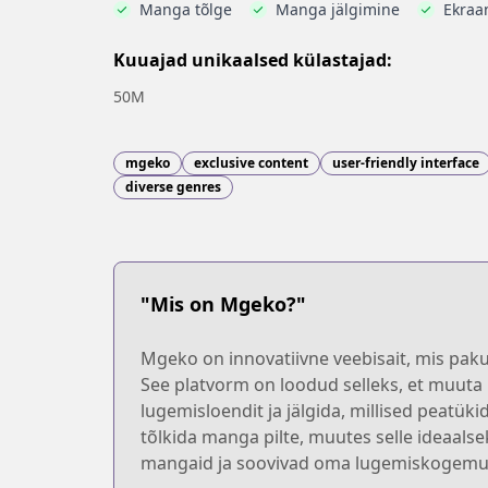
Manga tõlge
Manga jälgimine
Ekraan
Kuuajad unikaalsed külastajad:
50M
mgeko
exclusive content
user-friendly interface
diverse genres
"Mis on Mgeko?"
Mgeko on innovatiivne veebisait, mis pak
See platvorm on loodud selleks, et muut
lugemisloendit ja jälgida, millised peatüki
tõlkida manga pilte, muutes selle ideaals
mangaid ja soovivad oma lugemiskogemus