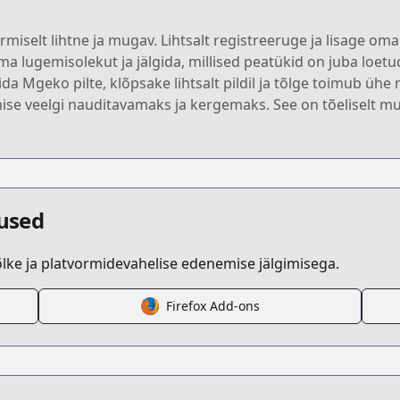
iselt lihtne ja mugav. Lihtsalt registreeruge ja lisage 
ma lugemisolekut ja jälgida, millised peatükid on juba lo
kida Mgeko pilte, klõpsake lihtsalt pildil ja tõlge toimub üh
ise veelgi nauditavamaks ja kergemaks. See on tõeliselt mug
dused
ke ja platvormidevahelise edenemise jälgimisega.
Firefox Add-ons