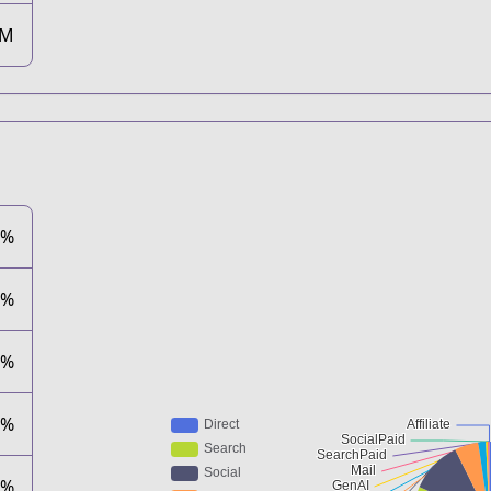
0M
8%
4%
4%
2%
0%