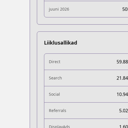
5
juuni 2026
Liiklusallikad
59.8
Direct
21.8
Search
10.9
Social
5.0
Referrals
1.6
DisplayAds