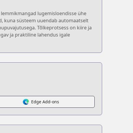
oma lemmikmangad lugemisloendisse ühe
etud, kuna süsteem uuendab automaatselt
e nupuvajutusega. Tõlkeprotsess on kiire ja
av ja praktiline lahendus igale
Edge Add-ons