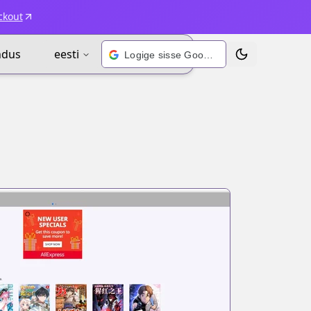
ckout
ndus
eesti
Logige sisse Google’i kontoga
Vaheta teema