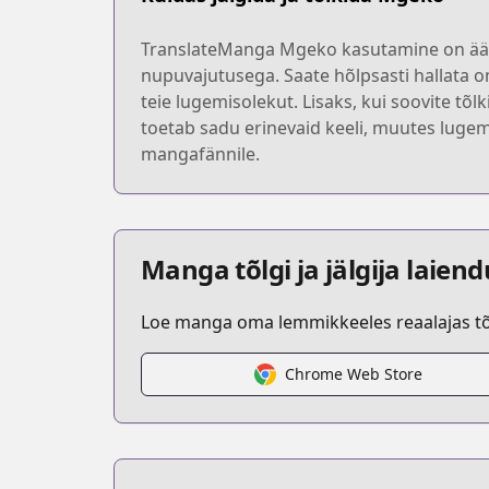
TranslateManga Mgeko kasutamine on äärm
nupuvajutusega. Saate hõlpsasti hallata o
teie lugemisolekut. Lisaks, kui soovite tõl
toetab sadu erinevaid keeli, muutes lugem
mangafännile.
Manga tõlgi ja jälgija laien
Loe manga oma lemmikkeeles reaalajas tõl
Chrome Web Store