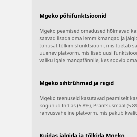
Mgeko põhifunktsioonid
Mgeko peamised omadused hõlmavad kasutaj
saavad lisada oma lemmikmangad ja jälgid
tõhusat tõlkimisfunktsiooni, mis toetab s
uuenev platvorm, mis lisab uusi funktsio
valiku igale mangafännile, kes soovib om
Mgeko sihtrühmad ja riigid
Mgeko teenuseid kasutavad peamiselt kasu
kogunud Indias (5.8%), Prantsusmaal (5.8%
rahvusvaheline platvorm, mis pakub kvalite
Kuidas jälgida ja tõlkida Mgeko