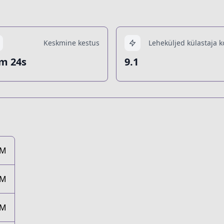
Keskmine kestus
Leheküljed külastaja k
m 24s
9.1
0M
1M
7M