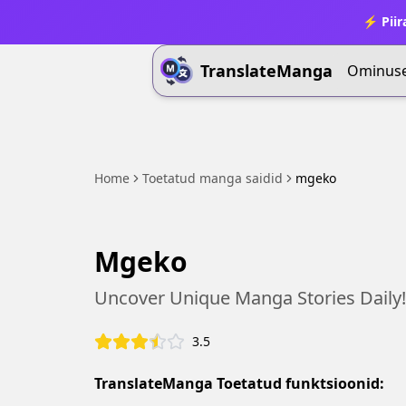
⚡ Piir
TranslateManga
Ominus
Home
Toetatud manga saidid
mgeko
Mgeko
Uncover Unique Manga Stories Daily!
3.5
TranslateManga Toetatud funktsioonid: