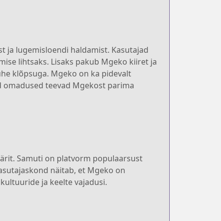
 ja lugemisloendi haldamist. Kasutajad
se lihtsaks. Lisaks pakub Mgeko kiiret ja
 ühe klõpsuga. Mgeko on ka pidevalt
need omadused teevad Mgekost parima
ärit. Samuti on platvorm populaarsust
 kasutajaskond näitab, et Mgeko on
ultuuride ja keelte vajadusi.