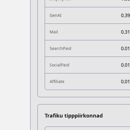
0.3
GenAI
0.3
Mail
0.0
SearchPaid
0.0
SocialPaid
0.0
Affiliate
Trafiku tipppiirkonnad