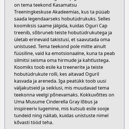
on tema teekond Kasamatsu
Treeningkeskuse Akadeemias, kus ta püüab
saada legendaarseks hobutüdrukuks. Selles
koomiksis saame jälgida, kuidas Oguri Cap
treenib, sõbruneb teiste hobutüdrukutega ja
ületab erinevaid takistusi, et saavutada oma
unistused. Tema teekond pole mitte ainult
füüsiline, vaid ka emotsionaalne, kuna ta peab
silmitsi seisma oma hirmude ja kahtlustega.
Koomiks toob esile ka treenerite ja teiste
hobutüdrukute rolli, kes aitavad Oguril
kasvada ja areneda. Iga peatükk toob uusi
väljakutseid ja seiklusi, mis muudavad tema
teekonna veelgi põnevamaks. Kokkuvõttes on
Uma Musume Cinderella Gray lõbus ja
inspireeriv lugemine, mis kutsub esile sooje
tundeid ning näitab, kuidas unistuste nimel
kõvasti tööd teha.