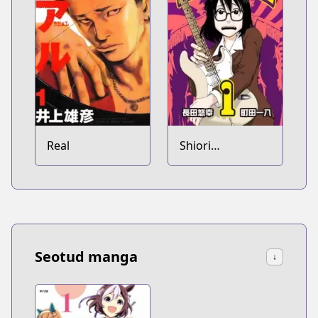
Real
Shiori
Experience: Jimi
na Watashi to
Hen na Ojisan
Seotud manga
↓