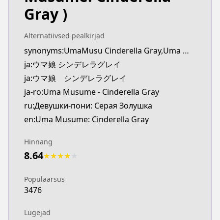
Kitsu
Gray )
https://kitsu.app/manga/63156
CDJapan
Alternatiivsed pealkirjad
CDJapan
synonyms:UmaMusu Cinderella Gray,Uma Musume Cinderella Gray Gaiden: The Mermaid Left Behind
https://www.anime-planet.com/manga/https://ww
ja:ウマ娘 シンデレラグレイ
MangaUpdates
MangaUpdates
ja:ウマ娘 シンデレラグレイ
https://www.mangaupdates.com/series.html?id=1
ja-ro:Uma Musume - Cinderella Gray
Book☆Walker
ru:Девушки-пони: Серая Золушка
Book☆Walker
en:Uma Musume: Cinderella Gray
https://bookwalker.jp/series/284416/list
Hinnang
8.64
★
★
★
★
★
Populaarsus
3476
Lugejad