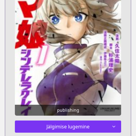
publishing
Jälgimise lugemine