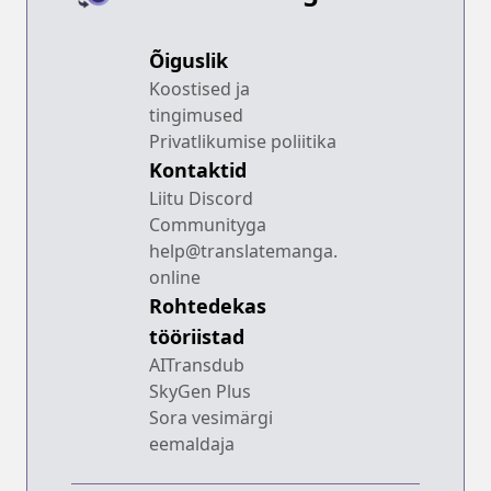
Õiguslik
Koostised ja
tingimused
Privatlikumise poliitika
Kontaktid
Liitu Discord
Communityga
help@translatemanga.
online
Rohtedekas
tööriistad
AITransdub
SkyGen Plus
Sora vesimärgi
eemaldaja