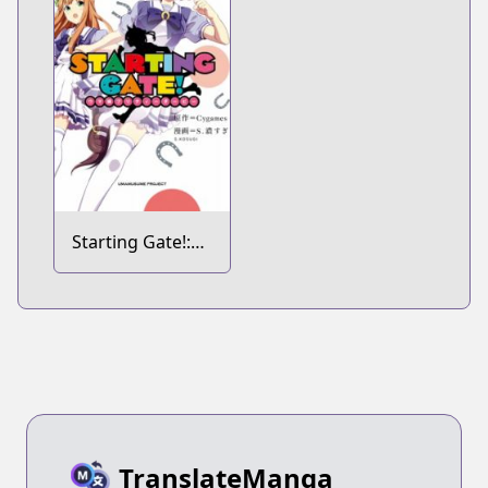
Starting Gate!:
Uma Musume
Pretty Derby
TranslateManga