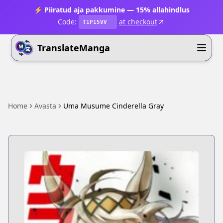
⚡ Piiratud aja pakkumine — 15% allahindlus
Code:
at checkout
T1P15VV
TranslateManga
Home
Avasta
Uma Musume Cinderella Gray