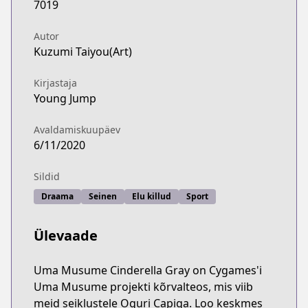
7019
Autor
Kuzumi Taiyou(Art)
Kirjastaja
Young Jump
Avaldamiskuupäev
6/11/2020
Sildid
Draama
Seinen
Elu killud
Sport
Ülevaade
Uma Musume Cinderella Gray on Cygames'i
Uma Musume projekti kõrvalteos, mis viib
meid seiklustele Oguri Capiga. Loo keskmes