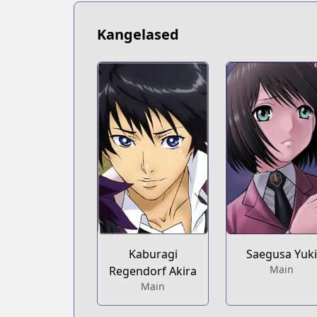
https://bookwalker.jp/series/224125/lis
Official English
Kangelased
Official English
https://sevenseasentertainment.com/s
Kaburagi
Saegusa Yuk
Main
Regendorf Akira
Main