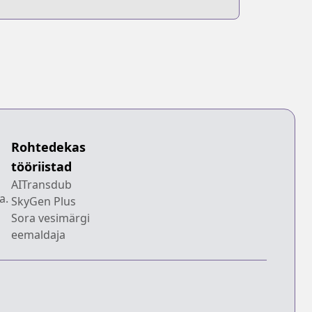
Rohtedekas
tööriistad
AITransdub
a.
SkyGen Plus
Sora vesimärgi
eemaldaja