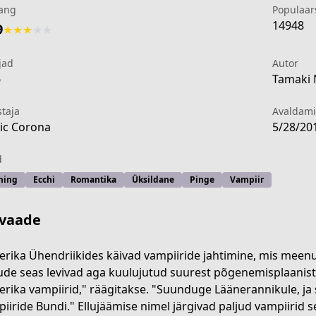
ang
Populaar
14948
9
★
★
★
★
★
jad
Autor
6
Tamaki 
staja
Avaldam
ic Corona
5/28/20
d
ming
Ecchi
Romantika
Üksildane
Pinge
Vampiir
vaade
rika Ühendriikides käivad vampiiride jahtimine, mis meen
ude seas levivad aga kuulujutud suurest põgenemisplaanist
50b3-491b-ac17-a068a99f3aff
rika vampiirid," räägitakse. "Suunduge Läänerannikule, ja se
iiride Bundi." Ellujäämise nimel järgivad paljud vampiirid s