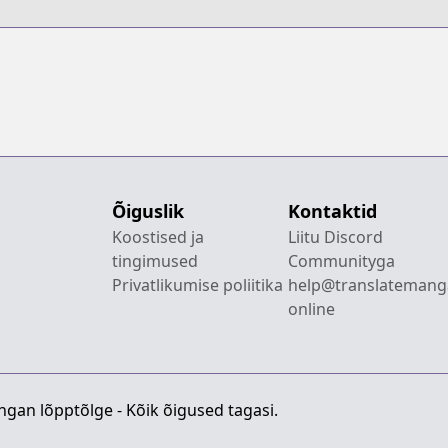
Õiguslik
Kontaktid
Koostised ja
Liitu Discord
tingimused
Communityga
Privatlikumise poliitika
help@translatemang
online
gan lõpptõlge - Kõik õigused tagasi.