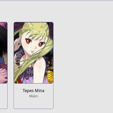
t
eries/dance-in-the-vampire-bund/
i
Tepes Mina
Main