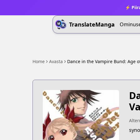
⚡ Piir
TranslateManga
Ominus
Home
Avasta
Dance in the Vampire Bund: Age of
Da
Va
Alter
syno