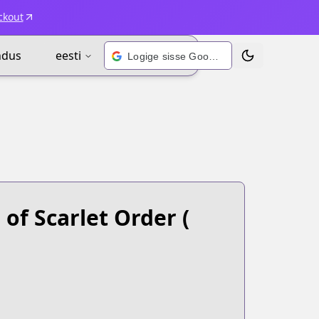
ckout
ndus
eesti
Logige sisse Google’i kontoga
Vaheta teema
of Scarlet Order
(