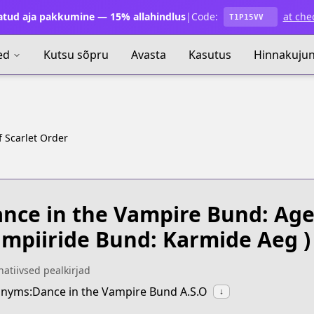
atud aja pakkumine — 15% allahindlus
|
Code:
at che
T1P15VV
ed
Kutsu sõpru
Avasta
Kasutus
Hinnakuju
 Scarlet Order
nce in the Vampire Bund: Age 
mpiiride Bund: Karmide Aeg )
natiivsed pealkirjad
nyms:Dance in the Vampire Bund A.S.O
↓