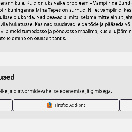
erannikule. Kuid on üks väike probleem – Vampiiride Bund o
5GBZ
iirikuninganna Mina Tepes on surnud. Nii et vampiirid, kes
ulisse olukorda. Nad peavad silmitsi seisma mitte ainult jaht
 viia hukatusse. Kas nad suudavad leida tõde ja pääseda võ
dance-in-the-vampire-bund-aso
 viib meid tumedasse ja põnevasse maailma, kus ellujäämine
ate leidmine on eluliselt tähtis.
/512110
00000034809
dused
ke ja platvormidevahelise edenemise jälgimisega.
/https://www.cdjapan.co.jp/product/NEOBK-2303434
Firefox Add-ons
s.html?id=149179