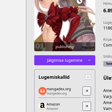
Hinn
6.8
Luge
118
Kirja
Com
publishing
Sildi
Jälgimise lugemine
Toi
Lugemiskallid
Üle
↓
mangadex.org
mangadex.org
Amee
mangadex.org
mangadex.org
Varj
https://mangadex.org/title/3a1c264a-
Amee
Amazon
Amazon
Vamp
Amazon
Amazon