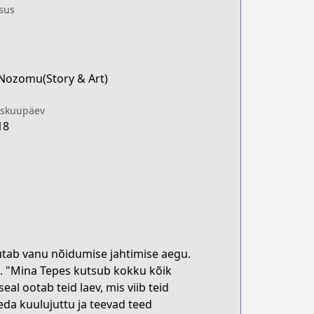
sus
Nozomu(Story & Art)
iskuupäev
18
utab vanu nõidumise jahtimise aegu.
. "Mina Tepes kutsub kokku kõik
al ootab teid laev, mis viib teid
eda kuulujuttu ja teevad teed