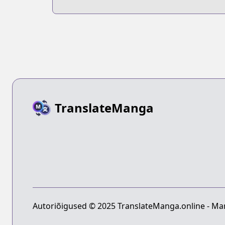
Vampire Bund 2
TranslateManga
Autoriõigused © 2025 TranslateManga.online - Man