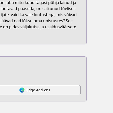
n juba mitu kuud tagasi põhja läinud ja
 lootavad pääseda, on sattunud tõeliselt
ijate, vaid ka vale lootustega, mis võivad
i jäävad nad lõksu oma unistustes? See
 on pidev väljakutse ja usaldusväärsete
Edge Add-ons