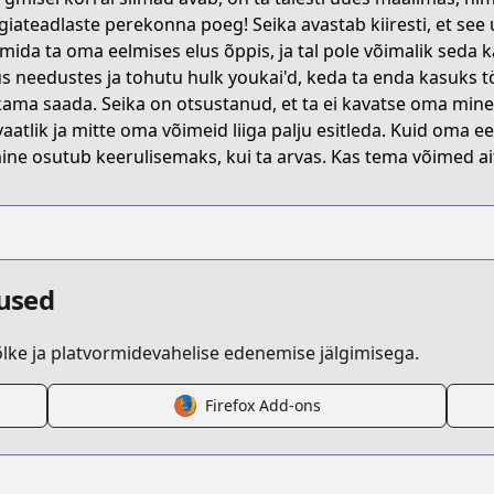
iateadlaste perekonna poeg! Seika avastab kiiresti, et see
 mida ta oma eelmises elus õppis, ja tal pole võimalik seda 
s needustes ja tohutu hulk youkai'd, keda ta enda kasuks t
k/5dd4fcf177656139da050000
ama saada. Seika on otsustanud, et ta ei kavatse oma minev
vaatlik ja mitte oma võimeid liiga palju esitleda. Kuid oma
ine osutub keerulisemaks, kui ta arvas. Kas tema võimed ait
dused
ke ja platvormidevahelise edenemise jälgimisega.
Firefox Add-ons