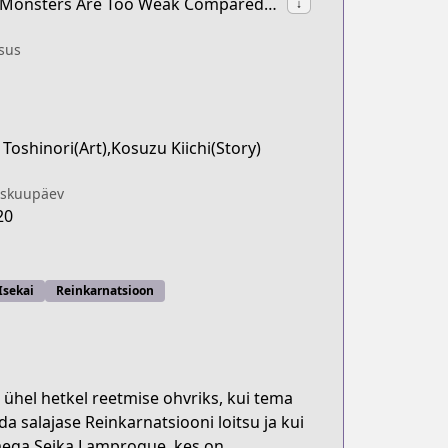
synonyms:The Reincarnation of the Strongest Onmyouji: These Monsters Are Too Weak Compared to My Youkai
↓
sus
Toshinori(Art),Kosuzu Kiichi(Story)
iskuupäev
20
Isekai
Reinkarnatsioon
 ühel hetkel reetmise ohvriks, kui tema
 salajase Reinkarnatsiooni loitsu ja kui
nimega Seika Lamprogue, kes on