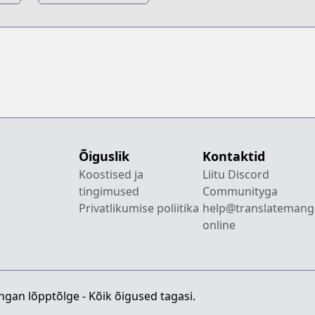
ei
saretenee!
no
Õiguslik
Kontaktid
Koostised ja
Liitu Discord
tingimused
Communityga
Privatlikumise poliitika
help@translatemang
online
gan lõpptõlge - Kõik õigused tagasi.