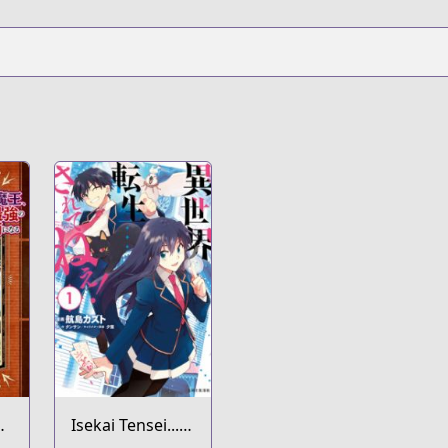
hi
Isekai Tensei...