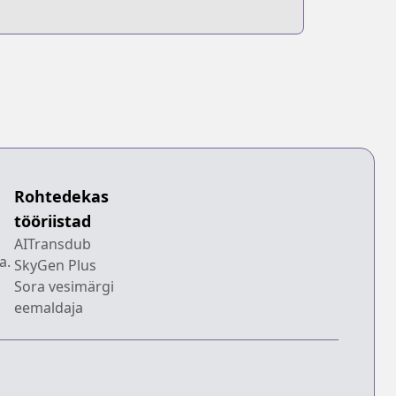
Rohtedekas
tööriistad
AITransdub
a.
SkyGen Plus
Sora vesimärgi
eemaldaja