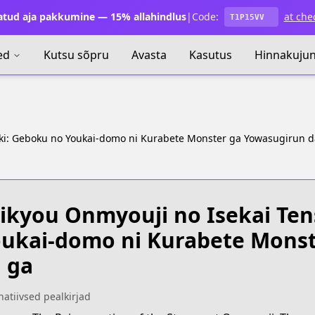
atud aja pakkumine — 15% allahindlus
|
Code:
at che
T1P15VV
ed
Kutsu sõpru
Avasta
Kasutus
Hinnakuju
iki: Geboku no Youkai-domo ni Kurabete Monster ga Yowasugirun d
ikyou Onmyouji no Isekai Ten
ukai-domo ni Kurabete Mons
 ga
natiivsed pealkirjad