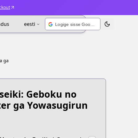
ckout
ndus
eesti
Logige sisse Google’i kontoga
Vaheta teema
a ga
seiki: Geboku no
ter ga Yowasugirun