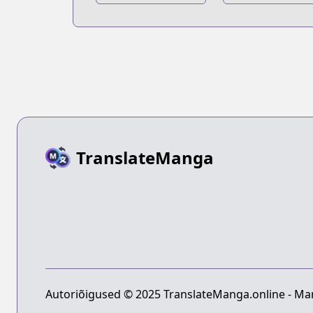
no Saikyou
no Maou, Tens
Kenja: Sekai
shite Saikyou 
Saikyou no
Majutsushi ni
Kenja ga Sarani
Naru
Tsuyokunaru
Tame ni Tensei
Shimashita
TranslateManga
Autoriõigused © 2025 TranslateManga.online - Man