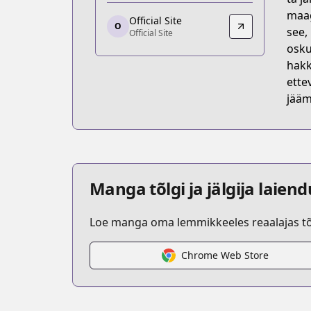
https://seiga.nicovideo.jp/comic/48633
maag
Official Site
O
Official Site
see,
Official Site
Official Site
osku
https://gaugau.futabanet.jp/list/wor
hakk
ette
jääm
Manga tõlgi ja jälgija laien
Loe manga oma lemmikkeeles reaalajas tõl
Chrome Web Store