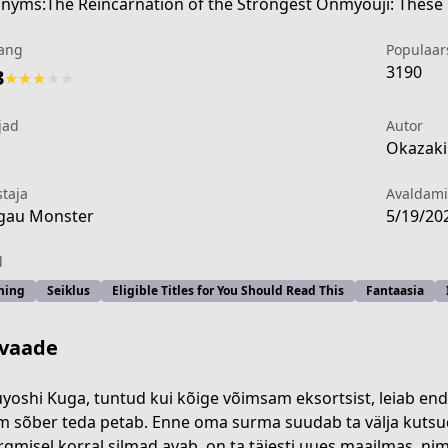
ang
Populaar
3190
3
★
★
★
★
★
jad
Autor
1
Okazaki 
staja
Avaldam
gau Monster
5/19/20
d
ming
Seiklus
Eligible Titles for You Should Read This
Fantaasia
vaade
rnation-of-the-strongest-exorcist-in-another-world-manga
yoshi Kuga, tuntud kui kõige võimsam eksortsist, leiab end
m sõber teda petab. Enne oma surma suudab ta välja kutsuda
ärgmisel korral silmad avab, on ta täiesti uues maailmas, 