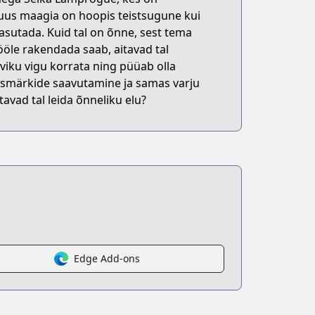
 uus maagia on hoopis teistsugune kui
kasutada. Kuid tal on õnne, sest tema
ööle rakendada saab, aitavad tal
iku vigu korrata ning püüab olla
 eesmärkide saavutamine ja samas varju
avad tal leida õnneliku elu?
Edge Add-ons