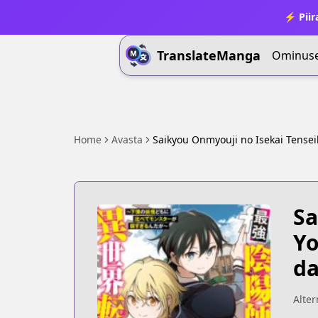
⚡ Piir
TranslateManga
Ominus
Home
Avasta
Saikyou Onmyouji no Isekai Tense
Sa
Yo
da
Alter