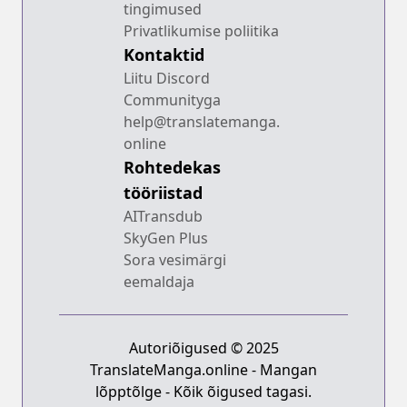
tingimused
Privatlikumise poliitika
Kontaktid
Liitu Discord
Communityga
help@translatemanga.
online
Rohtedekas
tööriistad
AITransdub
SkyGen Plus
Sora vesimärgi
eemaldaja
Autoriõigused © 2025
TranslateManga.online - Mangan
lõpptõlge - Kõik õigused tagasi.