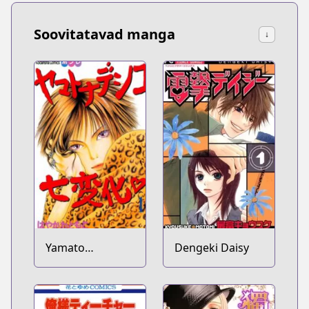
Soovitatavad manga
↓
Yamato
Dengeki Daisy
Nadeshiko
Shichihenge♥