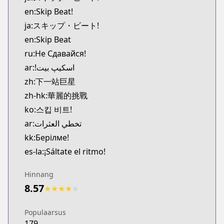
MangaUpdates
en:Skip Beat!
https://www.mangaupdates.com/series.html?id=3
ja:スキップ・ビート!
Book☆Walker
en:Skip Beat
Book☆Walker
ru:Не Сдавайся!
https://bookwalker.jp/series/16766/list
Official English
ar:!اسکیپ بیت
Official English
zh:下一站巨星
https://www.viz.com/skip-beat
zh-hk:華麗的挑戰
ko:스킵 비트!
ar:تخطي العثرات
kk:Берілме!
es-la:¡Sáltate el ritmo!
Hinnang
8.57
★
★
★
★
★
Populaarsus
179