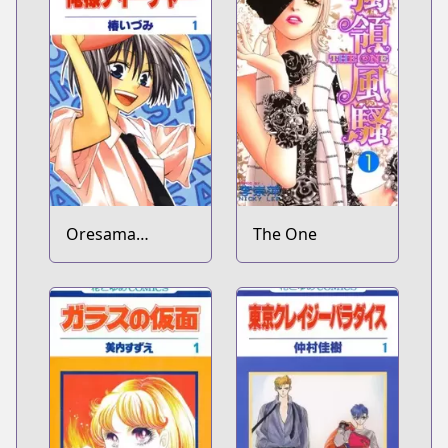
Oresama
The One
Teacher