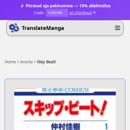
⚡ Piiratud aja pakkumine — 15% allahindlus
Code:
at checkout
T1P15VV
TranslateManga
Home
Avasta
Skip Beat!