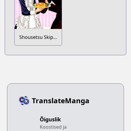
Shousetsu Skip
Beat!: Kyouko no
Zenryoku Full
Course!
TranslateManga
Õiguslik
Koostised ja