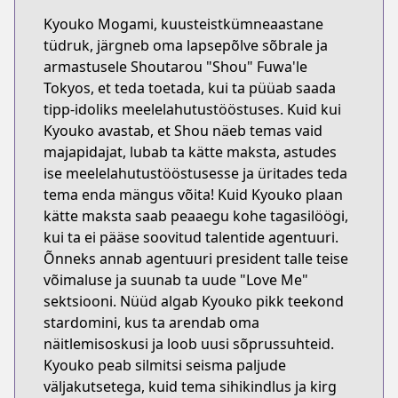
Kyouko Mogami, kuusteistkümneaastane
tüdruk, järgneb oma lapsepõlve sõbrale ja
armastusele Shoutarou "Shou" Fuwa'le
Tokyos, et teda toetada, kui ta püüab saada
tipp-idoliks meelelahutustööstuses. Kuid kui
Kyouko avastab, et Shou näeb temas vaid
majapidajat, lubab ta kätte maksta, astudes
ise meelelahutustööstusesse ja üritades teda
tema enda mängus võita! Kuid Kyouko plaan
kätte maksta saab peaaegu kohe tagasilöögi,
kui ta ei pääse soovitud talentide agentuuri.
Õnneks annab agentuuri president talle teise
võimaluse ja suunab ta uude "Love Me"
sektsiooni. Nüüd algab Kyouko pikk teekond
stardomini, kus ta arendab oma
näitlemisoskusi ja loob uusi sõprussuhteid.
Kyouko peab silmitsi seisma paljude
väljakutsetega, kuid tema sihikindlus ja kirg