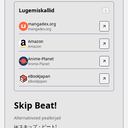
Lugemiskallid
↓
mangadex.org
mangadex.org
mangadex.org
mangadex.org
https://mangadex.org/title/9356fa3f-9ecd-4ff7-a7
Amazon
Amazon
Amazon
Amazon
https://www.amazon.co.jp/gp/product/B078MSHV
Anime-Planet
Anime-Planet
Anime-Planet
Anime-Planet
eBookJapan
https://www.anime-planet.com/manga/skip-beat
eBookJapan
eBookJapan
eBookJapan
https://ebookjapan.yahoo.co.jp/books/161504/
Skip Beat!
Kitsu
Kitsu
https://kitsu.app/manga/1388
Alternatiivsed pealkirjad
MangaUpdates
ja:スキップ・ビート!