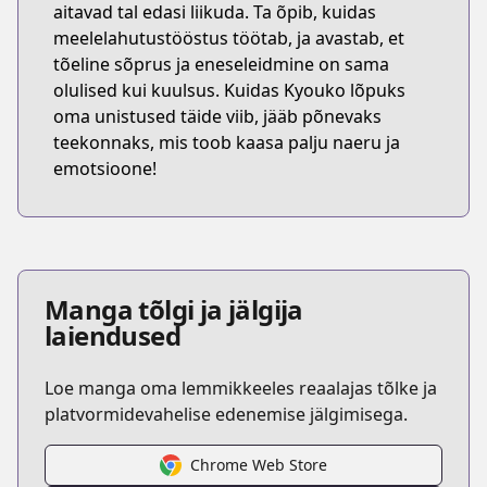
aitavad tal edasi liikuda. Ta õpib, kuidas
meelelahutustööstus töötab, ja avastab, et
tõeline sõprus ja eneseleidmine on sama
olulised kui kuulsus. Kuidas Kyouko lõpuks
oma unistused täide viib, jääb põnevaks
teekonnaks, mis toob kaasa palju naeru ja
emotsioone!
Manga tõlgi ja jälgija
laiendused
Loe manga oma lemmikkeeles reaalajas tõlke ja
platvormidevahelise edenemise jälgimisega.
Chrome Web Store