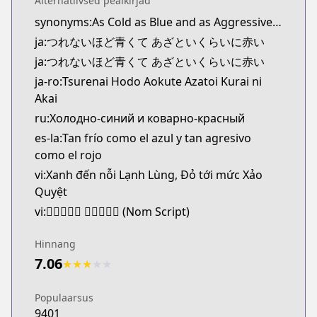
Alternatiivsed pealkirjad
Kitsu
synonyms:As Cold as Blue and as Aggressive as Red,Cold Blue, Hot Red
https://kitsu.app/manga/61796
ja:つれないほど青くて あざといくらいに赤い
CDJapan
CDJapan
ja:つれないほど青くて あざといくらいに赤い
https://www.anime-planet.com/manga/https
ja-ro:Tsurenai Hodo Aokute Azatoi Kurai ni
MangaUpdates
Akai
MangaUpdates
ru:Холодно-синий и коварно-красный
https://www.mangaupdates.com/series.html?id=z
es-la:Tan frío como el azul y tan agresivo
Book☆Walker
como el rojo
Book☆Walker
vi:Xanh đến nỗi Lạnh Lùng, Đỏ tới mức Xảo
https://bookwalker.jp/series/336839/list
Quyệt
vi:𩇢𦤾馁𨗺𡫶 𧹼細墨巧譎 (Nom Script)
Hinnang
7.06
★
★
★
★
★
Populaarsus
9401