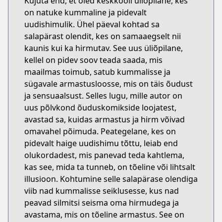
Kujuta end, et oled keskkooli üliõpilane, kes
on natuke kummaline ja pidevalt
uudishimulik. Ühel päeval kohtad sa
salapärast olendit, kes on samaaegselt nii
kaunis kui ka hirmutav. See uus üliõpilane,
kellel on pidev soov teada saada, mis
maailmas toimub, satub kummalisse ja
sügavale armastusloosse, mis on täis õudust
ja sensuaalsust. Selles lugu, mille autor on
uus põlvkond õuduskomikside loojatest,
avastad sa, kuidas armastus ja hirm võivad
omavahel põimuda. Peategelane, kes on
pidevalt haige uudishimu tõttu, leiab end
olukordadest, mis panevad teda kahtlema,
kas see, mida ta tunneb, on tõeline või lihtsalt
illusioon. Kohtumine selle salapärase olendiga
viib nad kummalisse seiklusesse, kus nad
peavad silmitsi seisma oma hirmudega ja
avastama, mis on tõeline armastus. See on