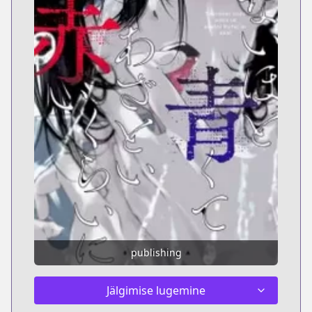
publishing
Jälgimise lugemine