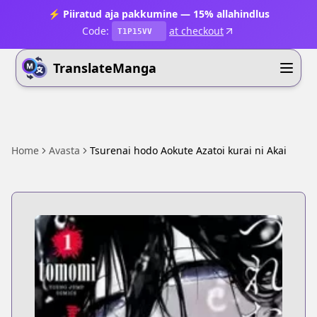
⚡ Piiratud aja pakkumine — 15% allahindlus
Code:
at checkout
T1P15VV
TranslateManga
Home
Avasta
Tsurenai hodo Aokute Azatoi kurai ni Akai