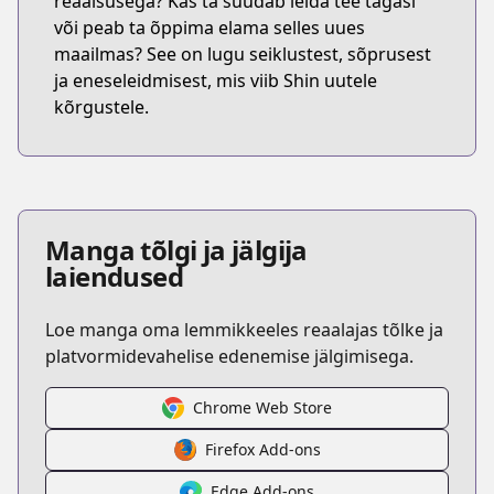
reaalsusega? Kas ta suudab leida tee tagasi
või peab ta õppima elama selles uues
maailmas? See on lugu seiklustest, sõprusest
ja eneseleidmisest, mis viib Shin uutele
kõrgustele.
Manga tõlgi ja jälgija
laiendused
Loe manga oma lemmikkeeles reaalajas tõlke ja
platvormidevahelise edenemise jälgimisega.
Chrome Web Store
Firefox Add-ons
Edge Add-ons