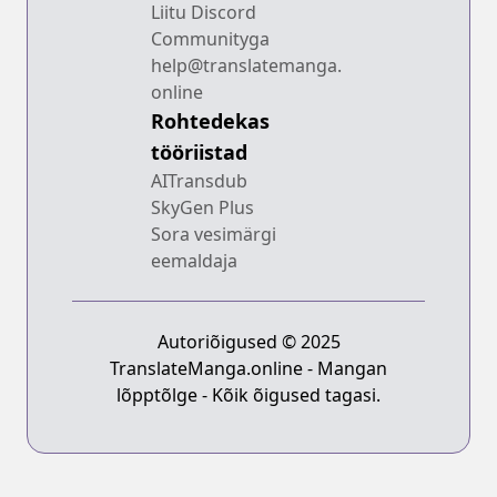
Liitu Discord
Communityga
help@translatemanga.
online
Rohtedekas
tööriistad
AITransdub
SkyGen Plus
Sora vesimärgi
eemaldaja
Autoriõigused © 2025
TranslateManga.online - Mangan
lõpptõlge - Kõik õigused tagasi.