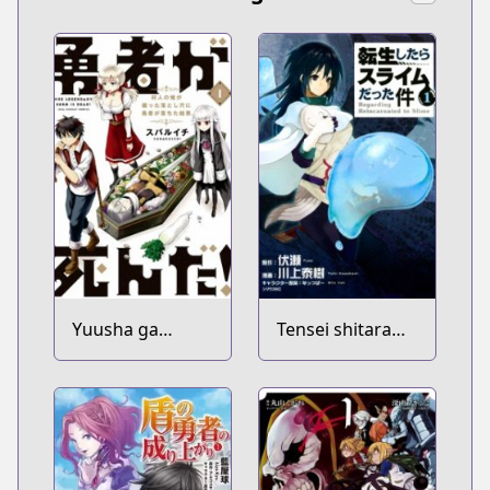
Yuusha ga
Tensei shitara
Shinda!:
Slime Datta Ken
Murabito no Ore
ga Hotta
Otoshiana ni
Yuusha ga
Ochita Kekka.