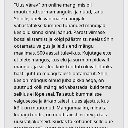
"Uus Värav" on online mäng, mis oli
muutunud surmamänguks, ja nüüd, tänu
Shinile, ühele vanimale mängijale,
vabastatakse kümned tuhanded mängijad,
kes olid sinna kinni jäänud. Pärast viimase
bossi alistamist ja kõigi päästmist, neelas Shin
ootamatu valgus ja leidis end mängu
maailmas, 500 aastat tulevikus. Kujutage ette,
et olete mängus, kus elu ja surm on pidevalt
mängus, ja siis, kui kõik tundub olevat lõpuks
hästi, juhtub midagi täiesti ootamatut. Shin,
kes on mängus olnud juba pikka aega, on
suutnud kõik mängijad vabastada, kuid tema
seiklus ei lõpe seal. Ta satub kummalisse
valgusesse ja ärkab täiesti uues ajastus, kus
kõik on muutunud. Mängumaailm, mida ta
kunagi tundis, on nüüd täiesti erinev ja täis
uusi väljakutseid. Kuidas ta kohaneb selle uue