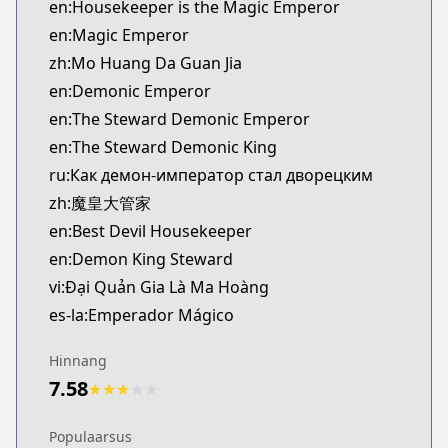
en:Housekeeper is the Magic Emperor
en:Magic Emperor
zh:Mo Huang Da Guan Jia
en:Demonic Emperor
en:The Steward Demonic Emperor
en:The Steward Demonic King
ru:Как демон-император стал дворецким
zh:魔皇大管家
en:Best Devil Housekeeper
en:Demon King Steward
vi:Đại Quản Gia Là Ma Hoàng
es-la:Emperador Mágico
Hinnang
7.58
★
★
★
★
★
Populaarsus