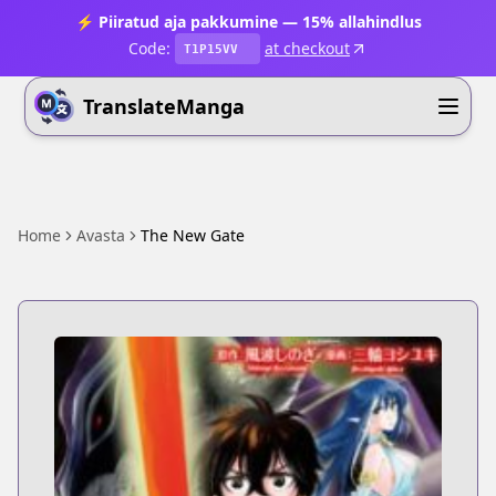
⚡ Piiratud aja pakkumine — 15% allahindlus
Code:
at checkout
T1P15VV
TranslateManga
Home
Avasta
The New Gate