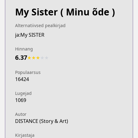
My Sister
( Minu õde )
Alternatiivsed pealkirjad
ja:My SISTER
Hinnang
6.37
★
★
★
★
★
Populaarsus
16424
Lugejad
1069
Autor
DISTANCE (Story & Art)
Kirjastaja