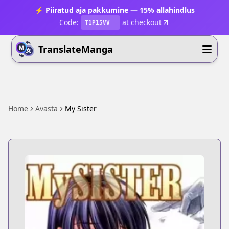
⚡ Piiratud aja pakkumine — 15% allahindlus
Code:
at checkout
T1P15VV
TranslateManga
Home
Avasta
My Sister