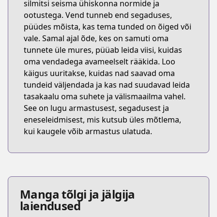
silmitsi seisma ühiskonna normide ja
ootustega. Vend tunneb end segaduses,
püüdes mõista, kas tema tunded on õiged või
vale. Samal ajal õde, kes on samuti oma
tunnete üle mures, püüab leida viisi, kuidas
oma vendadega avameelselt rääkida. Loo
käigus uuritakse, kuidas nad saavad oma
tundeid väljendada ja kas nad suudavad leida
tasakaalu oma suhete ja välismaailma vahel.
See on lugu armastusest, segadusest ja
eneseleidmisest, mis kutsub üles mõtlema,
kui kaugele võib armastus ulatuda.
Manga tõlgi ja jälgija
laiendused