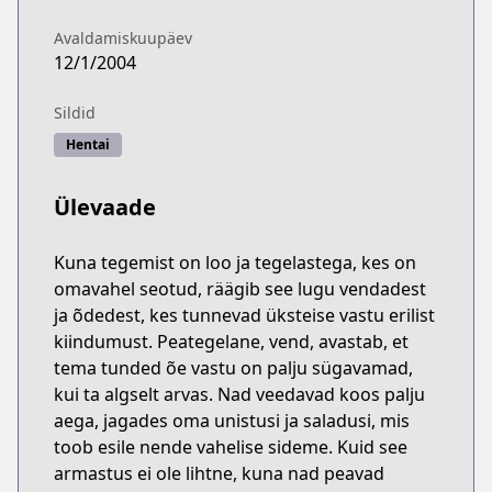
Avaldamiskuupäev
12/1/2004
Sildid
Hentai
Ülevaade
Kuna tegemist on loo ja tegelastega, kes on
omavahel seotud, räägib see lugu vendadest
ja õdedest, kes tunnevad üksteise vastu erilist
kiindumust. Peategelane, vend, avastab, et
tema tunded õe vastu on palju sügavamad,
kui ta algselt arvas. Nad veedavad koos palju
aega, jagades oma unistusi ja saladusi, mis
toob esile nende vahelise sideme. Kuid see
armastus ei ole lihtne, kuna nad peavad