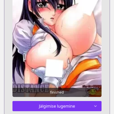
finished
Jälgimise lugemine