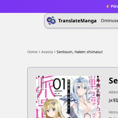
⚡ Piir
TranslateManga
Ominus
Home
Avasta
Sentouin, Haken shimasu!
Se
Alter
ja
Hinn