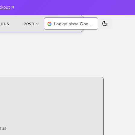
ckout
ndus
eesti
Logige sisse Google’i kontoga
Vaheta teema
sus