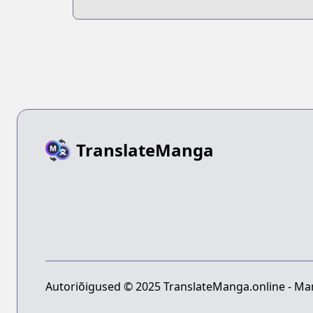
to
Soshiki"!?
Uchuusenmochi
Datta node,
Ikkodate
Mezashite
Youhei toshite
Jiyuu ni Ikitai
TranslateManga
Autoriõigused © 2025 TranslateManga.online - Man