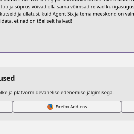
combatants-will-be-dispatched
töö ja sõprus võivad olla sama võimsad relvad kui igasugus
akutseid ja üllatusi, kuid Agent Six ja tema meeskond on v
idata, et nad on tõeliselt halvad!
etail/KDCW_MF02200275010000_68/
.html?id=lit5akh
dused
ke ja platvormidevahelise edenemise jälgimisega.
Firefox Add-ons