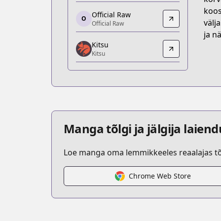
https://www.anime-planet.com/manga/
koos
Official Raw
O
Official Raw
välj
Official Raw
Official Raw
ja nä
Kitsu
https://comic-walker.com/contents/d
Kitsu
Kitsu
Kitsu
https://kitsu.app/manga/41304
MangaUpdates
MangaUpdates
https://www.mangaupdates.com/series
Manga tõlgi ja jälgija laien
Loe manga oma lemmikkeeles reaalajas tõl
Chrome Web Store