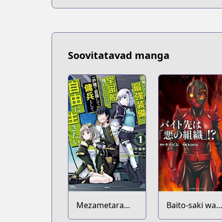
Soovitatavad manga
Mezametara
Baito-saki wa
Saikyou Soubi
"Aku no