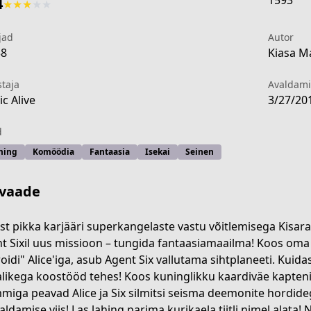
1593
4
★
★
★
★
★
jad
Autor
38
Kiasa M
staja
Avaldam
c Alive
3/27/20
d
ming
Komöödia
Fantaasia
Isekai
Seinen
vaade
st pikka karjääri superkangelaste vastu võitlemisega Kisara
t Sixil uus missioon – tungida fantaasiamaailma! Koos oma u
oidi" Alice'iga, asub Agent Six vallutama sihtplaneeti. Kuid
2030-48d0-9c5f-86742be4ff10
likega koostööd tehes! Koos kuninglikku kaardiväe kapteni
miga peavad Alice ja Six silmitsi seisma deemonite hordidega
aldamise viis! Las lahing parima kurikaela tiitli nimel alata