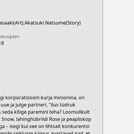
asaaki(Art),Akatsuki Natsume(Story)
iskuupäev
18
gi korporatsiooni kurja minionina, on
ue ja julge partneri, "ilus tüdruk
as seda kõige paremini teha? Loomulikult
 Snow, lahinghübriidi Rose ja peapiiskop
 – isegi kui see on lihtsalt konkurentsi
! Nende seikluste käigus avastavad nad, et