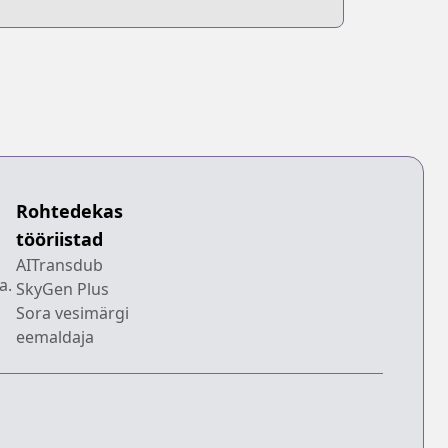
Rohtedekas
tööriistad
AITransdub
a.
SkyGen Plus
Sora vesimärgi
eemaldaja