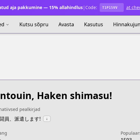
atud aja pakkumine — 15% allahindlus
|
Code:
at che
T1P15VV
ed
Kutsu sõpru
Avasta
Kasutus
Hinnakuju
ntouin, Haken shimasu!
natiivsed pealkirjad
:戦闘員、派遣します!
↓
ang
Populaar