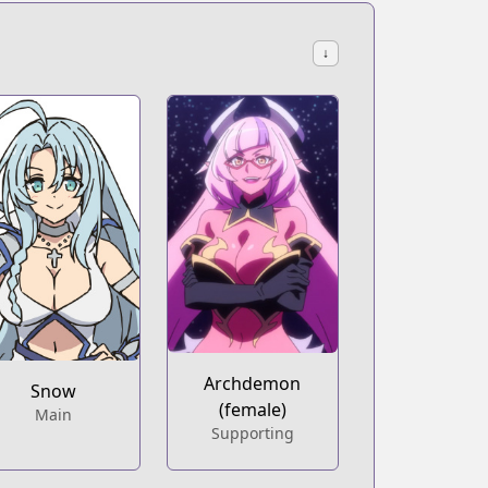
↓
Archdemon
Snow
(female)
Main
Supporting