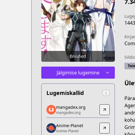
7.3
Luge
144
Kirja
Comi
finished
Sildi
Toi
Jälgimise lugemine
Üle
Lugemiskallid
↓
Pära
mangadex.org
Agen
mangadex.org
mangadex.org
andr
mangadex.org
https://mangadex.org/title/380da075-
koha
Anime-Planet
Anime-Planet
Grim
Anime-Planet
Anime-Planet
kõrv