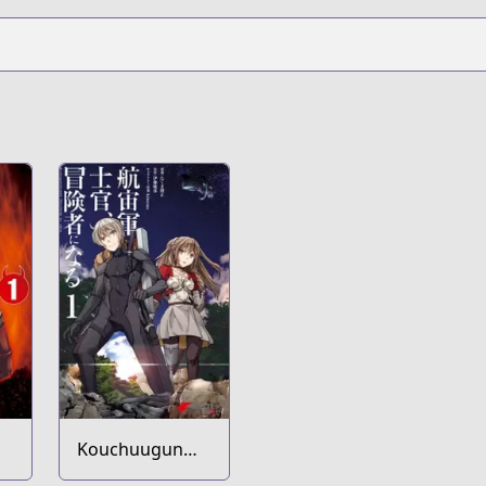
Kouchuugun
Shikan,