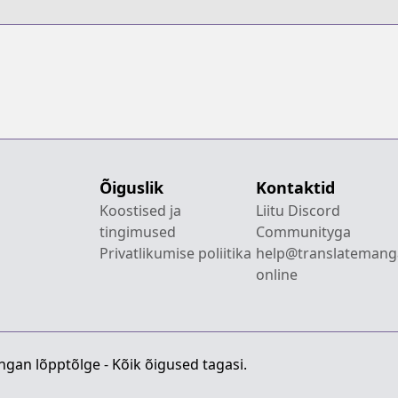
Boukensha ni
Naru
Õiguslik
Kontaktid
Koostised ja
Liitu Discord
tingimused
Communityga
Privatlikumise poliitika
help@translatemang
online
gan lõpptõlge - Kõik õigused tagasi.