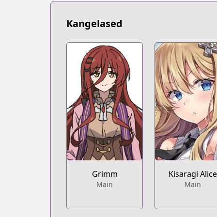
Kangelased
Grimm
Kisaragi Alic
Main
Main