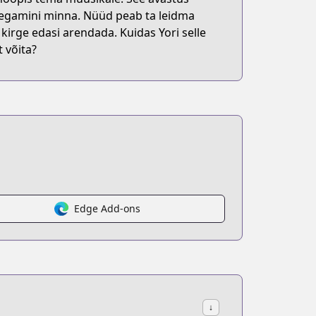
segamini minna. Nüüd peab ta leidma
kirge edasi arendada. Kuidas Yori selle
 võita?
Edge Add-ons
↓