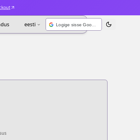
ckout
ndus
eesti
Logige sisse Google’i kontoga
Vaheta teema
sus