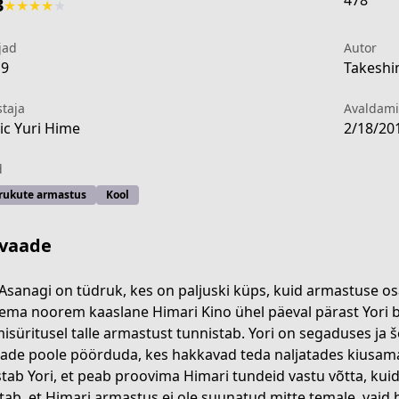
478
3
★
★
★
★
★
jad
Autor
19
Takeshi
staja
Avaldam
c Yuri Hime
2/18/20
d
rukute armastus
Kool
vaade
 Asanagi on tüdruk, kes on paljuski küps, kuid armastuse osa
tema noorem kaaslane Himari Kino ühel päeval pärast Yori b
isüritusel talle armastust tunnistab. Yori on segaduses ja 
-aa37-4e4c-ab5d-9d1569f502d9
ade poole pöörduda, kes hakkavad teda naljatades kiusama,
tab Yori, et peab proovima Himari tundeid vastu võtta, kui
tab, et Himari armastus ei ole suunatud mitte temale, vaid