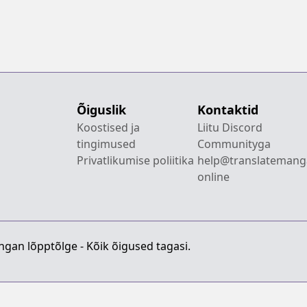
Õiguslik
Kontaktid
Koostised ja
Liitu Discord
tingimused
Communityga
Privatlikumise poliitika
help@translatemang
online
gan lõpptõlge - Kõik õigused tagasi.