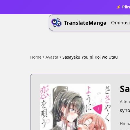
⚡ Piir
TranslateManga
Ominus
Home
Avasta
Sasayaku You ni Koi wo Utau
Sa
Alter
syno
Hinn