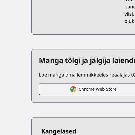
pane
viis
oluk
Manga tõlgi ja jälgija laien
Loe manga oma lemmikkeeles reaalajas tõl
Chrome Web Store
Kangelased