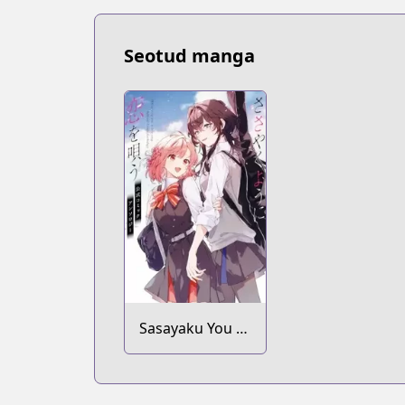
Seotud manga
Sasayaku You ni
Koi wo Utau:
Koushiki Comic
Anthology