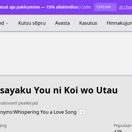
atud aja pakkumine — 15% allahindlus
|
Code:
at che
T1P15VV
ed
Kutsu sõpru
Avasta
Kasutus
Hinnakuju
sayaku You ni Koi wo Utau
natiivsed pealkirjad
nyms:Whispering You a Love Song
↓
ang
Populaar