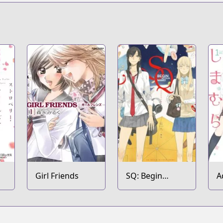
Girl Friends
SQ: Begin
A
W/Your Name!
S