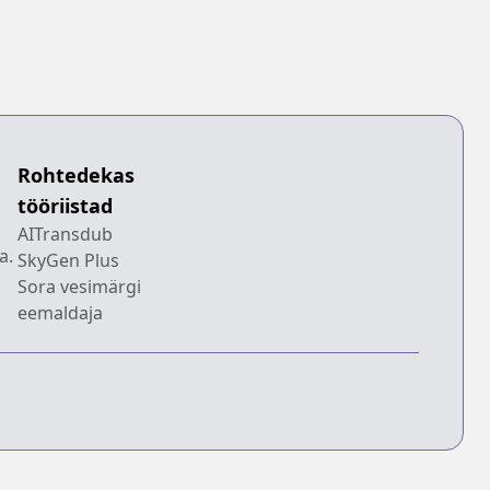
Rohtedekas
tööriistad
AITransdub
a.
SkyGen Plus
Sora vesimärgi
eemaldaja