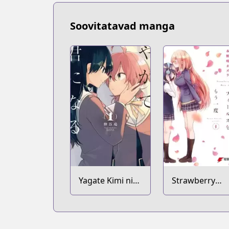
Soovitatavad manga
Yagate Kimi ni
Strawberry
Naru
Fields wo Mou
Ichido