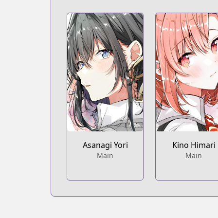
Asanagi Yori
Kino Himari
Main
Main