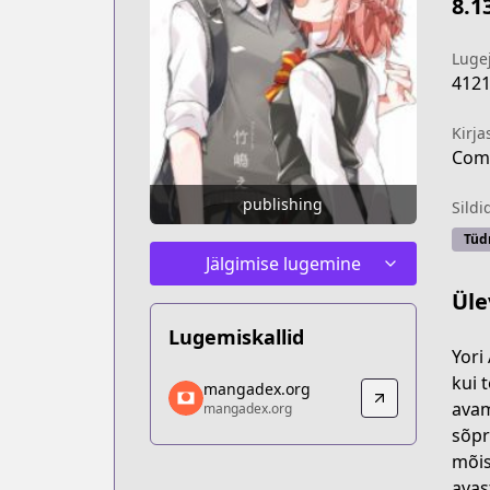
8.1
Luge
412
Kirja
Comi
publishing
Sildi
Tüd
Jälgimise lugemine
Üle
Lugemiskallid
Yori
mangadex.org
kui 
mangadex.org
mangadex.org
avam
mangadex.org
https://mangadex.org/title/db82b170
sõpr
mõis
avas