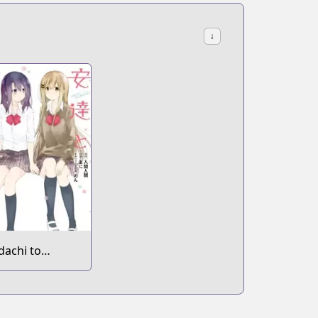
↓
dachi to
himamura