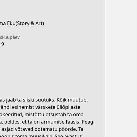
ma Eku(Story & Art)
iskuupäev
19
s jääb ta siiski süütuks. Kõik muutub,
ändi esinemist värskete üliõpilaste
šokeeritud, mistõttu otsustab ta oma
 öeldes, et ta on armumise faasis. Peagi
d asjad võtavad ootamatu pöörde. Ta
 hoopis tema muusikale! See avastus