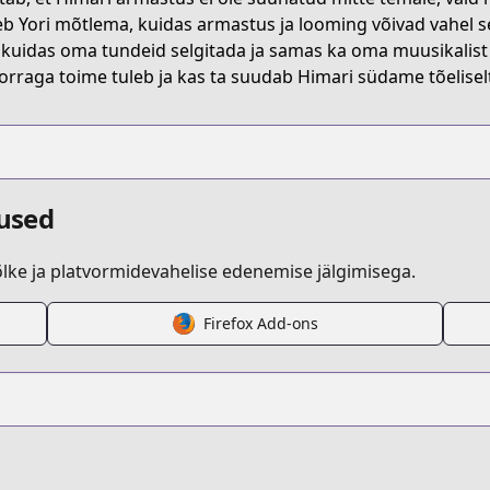
b Yori mõtlema, kuidas armastus ja looming võivad vahel 
i, kuidas oma tundeid selgitada ja samas ka oma muusikalist 
orraga toime tuleb ja kas ta suudab Himari südame tõeliselt
dused
ke ja platvormidevahelise edenemise jälgimisega.
Firefox Add-ons