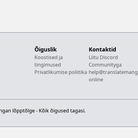
Õiguslik
Kontaktid
Koostised ja
Liitu Discord
tingimused
Communityga
Privatlikumise poliitika
help@translatemang
online
gan lõpptõlge - Kõik õigused tagasi.