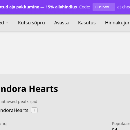
atud aja pakkumine — 15% allahindlus
|
Code:
at che
T1P15VV
ed
Kutsu sõpru
Avasta
Kasutus
Hinnakuju
ndora Hearts
natiivsed pealkirjad
andoraHearts
↓
ang
Populaar