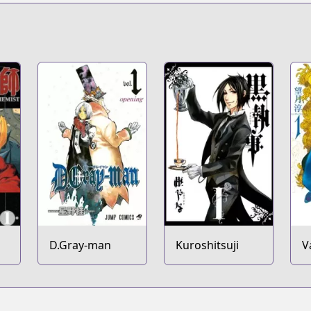
D.Gray-man
Kuroshitsuji
V
K