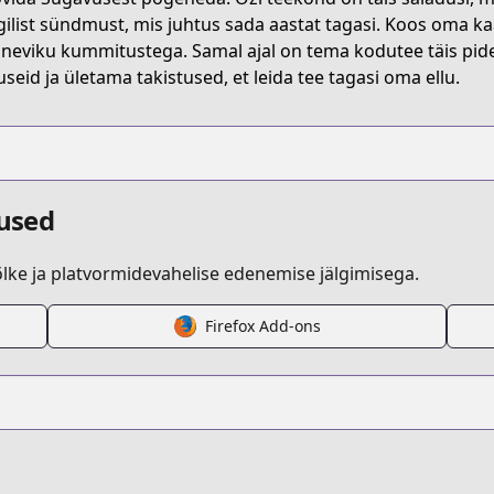
gilist sündmust, mis juhtus sada aastat tagasi. Koos oma kaas
ineviku kummitustega. Samal ajal on tema kodutee täis pid
useid ja ületama takistused, et leida tee tagasi oma ellu.
dused
ke ja platvormidevahelise edenemise jälgimisega.
Firefox Add-ons