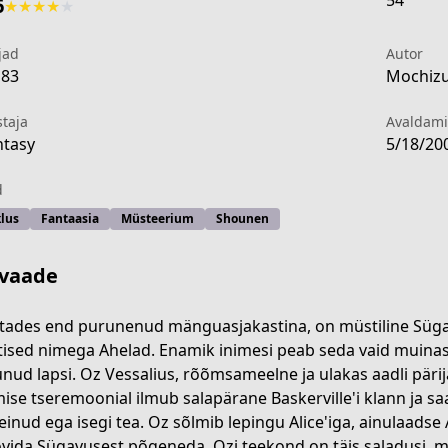
54
6
★
★
★
★
★
jad
Autor
183
Mochizuk
staja
Avaldam
tasy
5/18/20
d
klus
Fantaasia
Müsteerium
Shounen
vaade
tades end purunenud mänguasjakastina, on müstiline Süga
tised nimega Ahelad. Enamik inimesi peab seda vaid muinas
unud lapsi. Oz Vessalius, rõõmsameelne ja ulakas aadli pärij
f7c7-46da-95d5-8f5ae1e6fe57
ise tseremoonial ilmub salapärane Baskerville'i klann ja sa
teinud ega isegi tea. Oz sõlmib lepingu Alice'iga, ainulaadse
vida Sügavusest põgeneda. Ozi teekond on täis saladusi, 