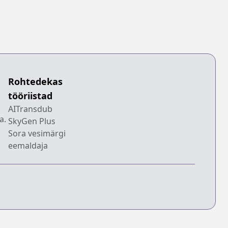
Rohtedekas
tööriistad
AITransdub
a.
SkyGen Plus
Sora vesimärgi
eemaldaja