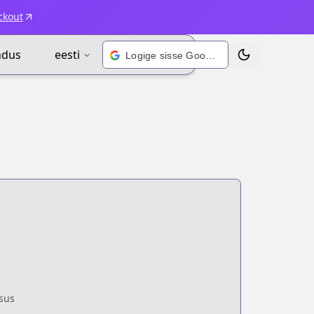
ckout
ndus
eesti
Logige sisse Google’i kontoga
Vaheta teema
sus