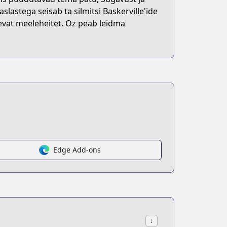
lastega seisab ta silmitsi Baskerville'ide
evat meeleheitet. Oz peab leidma
Edge Add-ons
↓