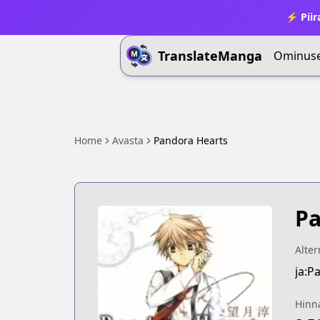
⚡ Piir
TranslateManga
Ominus
Home
Avasta
Pandora Hearts
Pa
Alter
ja:P
Hinn