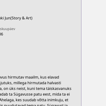
i Jun(Story & Art)
iskuupäev
06
vus hirmutav maailm, kus elavad
jutuks, millega hirmutada halvasti
a, on üks neist, kuni tema täiskasvanuks
adab ta Sügavusse patu eest, mida ta ei
 Ahelaga, kes suudab võtta inimkuju, et
mis puudutavad tema patu, Sügavust ja