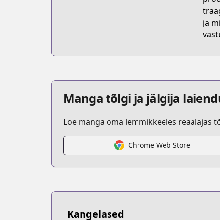
traa
ja m
vast
Manga tõlgi ja jälgija laien
Loe manga oma lemmikkeeles reaalajas tõl
Chrome Web Store
Kangelased