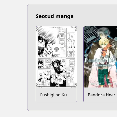
Seotud manga
Fushigi no Kuni
Pandora Heart
no Gilbert
Caucus Race