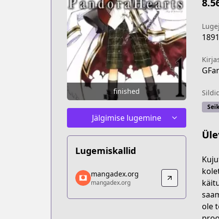
8.5
Luge
189
Kirja
GFan
finished
Sildi
Sei
Jälgimise lugemine
Üle
Lugemiskallid
Kuju
mangadex.org
kole
mangadex.org
mangadex.org
käit
mangadex.org
https://mangadex.org/title/c00cc3d9-
saam
ole 
proo