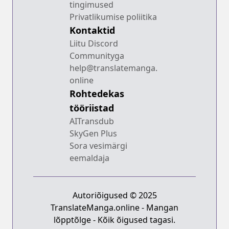
tingimused
Privatlikumise poliitika
Kontaktid
Liitu Discord
Communityga
help@translatemanga.
online
Rohtedekas
tööriistad
AITransdub
SkyGen Plus
Sora vesimärgi
eemaldaja
Autoriõigused © 2025
TranslateManga.online - Mangan
lõpptõlge - Kõik õigused tagasi.