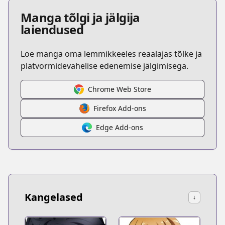
Manga tõlgi ja jälgija
laiendused
Loe manga oma lemmikkeeles reaalajas tõlke ja
platvormidevahelise edenemise jälgimisega.
Chrome Web Store
Firefox Add-ons
Edge Add-ons
Kangelased
↓