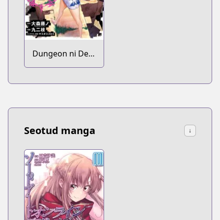
Dungeon ni Deai
wo Motomeru
no wa
Machigatteiru
Darou ka
Seotud manga
↓