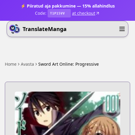
⚡ Piiratud aja pakkumine — 15% allahindlus
Code:
at checkout
T1P15VV
TranslateManga
Home
Avasta
Sword Art Online: Progressive