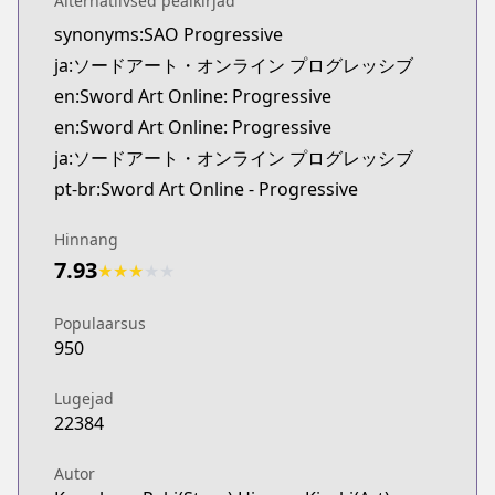
Alternatiivsed pealkirjad
synonyms:SAO Progressive
ja:ソードアート・オンライン プログレッシブ
en:Sword Art Online: Progressive
en:Sword Art Online: Progressive
ja:ソードアート・オンライン プログレッシブ
pt-br:Sword Art Online - Progressive
Hinnang
7.93
★
★
★
★
★
Populaarsus
950
Lugejad
22384
Autor