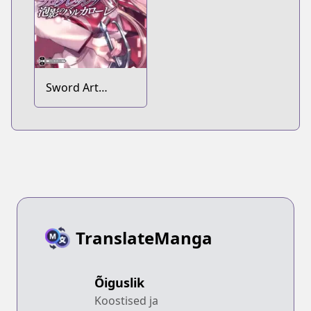
Sword Art
Online:
Progressive -
Houei no
Barcarolle
TranslateManga
Õiguslik
Koostised ja