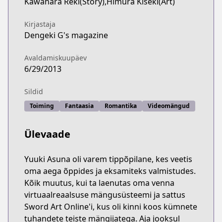
Kawahara Reki(Story),Himura Kiseki(Art)
Kirjastaja
Dengeki G's magazine
Avaldamiskuupäev
6/29/2013
Sildid
Toiming
Fantaasia
Romantika
Videomängud
Ülevaade
Yuuki Asuna oli varem tippõpilane, kes veetis
oma aega õppides ja eksamiteks valmistudes.
Kõik muutus, kui ta laenutas oma venna
virtuaalreaalsuse mängusüsteemi ja sattus
Sword Art Online'i, kus oli kinni koos kümnete
tuhandete teiste mängijatega. Aja jooksul