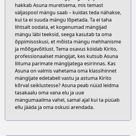
hakkab Asuna muretsema, mis temast
väljaspool mängu saab – kuidas teda nähakse,
kui ta ei suuda mängu lõpetada. Ta ei taha
lihtsalt oodata, et kogenumad mängijad
mängu läbi teeksid, seega kasutab ta oma
õppimisoskusi, et mõista mängu mehhanisme
ja mõõgavõitlust. Tema osavus köidab Kirito,
professionaalset mängijat, kes kutsub Asuna
liituma parimate mängijatega esirinnas. Kas
Asuna on valmis vahetama oma klassihinnet
mängijate edetabeli vastu ja astuma Kirito
kõrval seiklustesse? Asuna peab nüüd leidma
tasakaalu oma vana elu ja uue
mängumaailma vahel, samal ajal kui ta püüab
ellu jääda ja oma oskusi arendada.