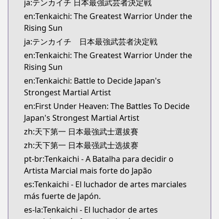
ja:テンカイチ 日本最強武芸者決定戦
en:Tenkaichi: The Greatest Warrior Under the
Rising Sun
ja:テンカイチ 日本最強武芸者決定戦
en:Tenkaichi: The Greatest Warrior Under the
Rising Sun
en:Tenkaichi: Battle to Decide Japan's
Strongest Martial Artist
en:First Under Heaven: The Battles To Decide
Japan's Strongest Martial Artist
zh:天下第一 日本最強武士選拔賽
zh:天下第一 日本最强武士选拔赛
pt-br:Tenkaichi - A Batalha para decidir o
Artista Marcial mais forte do Japão
es:Tenkaichi - El luchador de artes marciales
más fuerte de Japón.
es-la:Tenkaichi - El luchador de artes