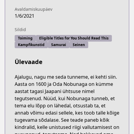
Avaldamiskuupäev
1/6/2021
Sildid
Toiming
Eligible Titles for You Should Read This
Kampfikunstid
Samurai
Seinen
Ülevaade
Ajalugu, nagu me seda tunneme, ei kehti siin.
Aasta on 1600 ja Oda Nobunaga on kümme
aastat tagasi Jaapani ühtsuse nimel
tegutsenud. Nüüd, kui Nobunaga tunneb, et
tema elu lõpp on lähedal, otsustab ta, et
annab võimu edasi sellele, kes toob talle kõige
tugevama sõdalase. See teade paneb kõik
kindralid, kelle unistused riigi vallutamisest on