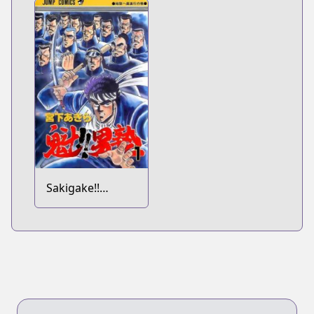
Koroshiau
Sakigake!!
Otokojuku