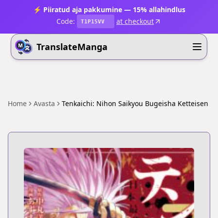
⚡ Piiratud aja pakkumine — 15% allahindlus
Code:
at checkout
T1P15VV
TranslateManga
Home
Avasta
Tenkaichi: Nihon Saikyou Bugeisha Ketteisen