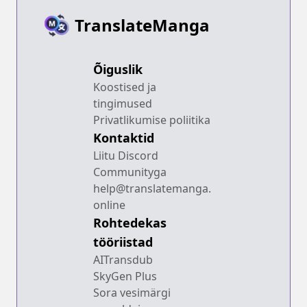
TranslateManga
Õiguslik
Koostised ja
tingimused
Privatlikumise poliitika
Kontaktid
Liitu Discord
Communityga
help@translatemanga.
online
Rohtedekas
tööriistad
AITransdub
SkyGen Plus
Sora vesimärgi