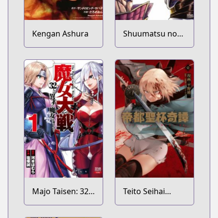
Kengan Ashura
Shuumatsu no
Walküre
Majo Taisen: 32-
Teito Seihai
nin no Isai no
Kitan: Fate/type
Majo wa
Redline