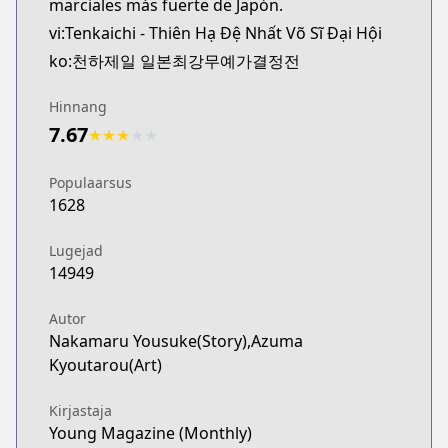
marciales más fuerte de Japón.
vi:Tenkaichi - Thiên Hạ Đệ Nhất Võ Sĩ Đại Hội
ko:천하제일 일본최강무예가결정전
Hinnang
7.67
★
★
★
★
★
Populaarsus
1628
Lugejad
14949
Autor
Nakamaru Yousuke(Story),Azuma
Kyoutarou(Art)
Kirjastaja
Young Magazine (Monthly)