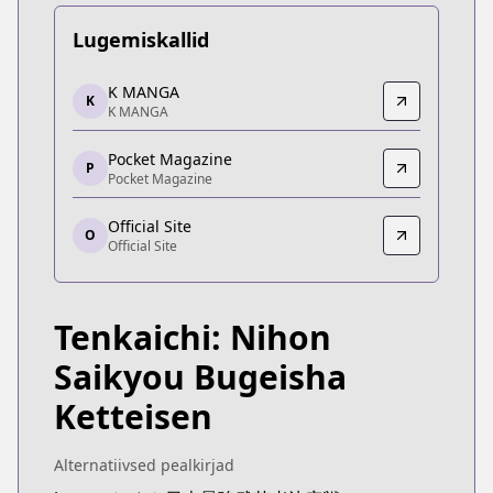
Lugemiskallid
K MANGA
K MANGA
K
K MANGA
K MANGA
https://kmanga.kodansha.com/title/10585/episod
Pocket Magazine
Pocket Magazine
P
Pocket Magazine
Pocket Magazine
https://pocket.shonenmagazine.com/episode/32
Official Site
O
Official Site
Official Site
Official Site
https://yanmaga.jp/comics/%E3%83%86%E
Tenkaichi: Nihon
Saikyou Bugeisha
Ketteisen
Alternatiivsed pealkirjad