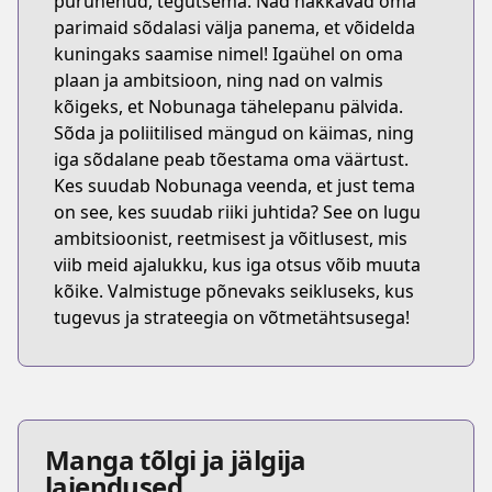
purunenud, tegutsema. Nad hakkavad oma
parimaid sõdalasi välja panema, et võidelda
kuningaks saamise nimel! Igaühel on oma
plaan ja ambitsioon, ning nad on valmis
kõigeks, et Nobunaga tähelepanu pälvida.
Sõda ja poliitilised mängud on käimas, ning
iga sõdalane peab tõestama oma väärtust.
Kes suudab Nobunaga veenda, et just tema
on see, kes suudab riiki juhtida? See on lugu
ambitsioonist, reetmisest ja võitlusest, mis
viib meid ajalukku, kus iga otsus võib muuta
kõike. Valmistuge põnevaks seikluseks, kus
tugevus ja strateegia on võtmetähtsusega!
Manga tõlgi ja jälgija
laiendused