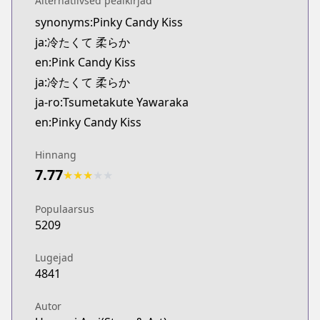
Alternatiivsed pealkirjad
Kitsu
synonyms:Pinky Candy Kiss
https://kitsu.app/manga/tsumetakute-yawaraka
ja:冷たくて 柔らか
MangaUpdates
MangaUpdates
en:Pink Candy Kiss
https://www.mangaupdates.com/series.html?id=
ja:冷たくて 柔らか
Book☆Walker
ja-ro:Tsumetakute Yawaraka
Book☆Walker
en:Pinky Candy Kiss
https://bookwalker.jp/series/419557/list
Official English
Hinnang
Official English
7.77
★
★
★
★
★
https://www.viz.com/pink-candy-kiss
Populaarsus
5209
Lugejad
4841
Autor