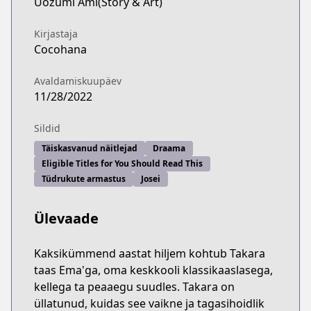
Uozumi Ami(Story & Art)
Kirjastaja
Cocohana
Avaldamiskuupäev
11/28/2022
Sildid
Täiskasvanud näitlejad
Draama
Eligible Titles for You Should Read This
Tüdrukute armastus
Josei
Ülevaade
Kaksikümmend aastat hiljem kohtub Takara
taas Ema'ga, oma keskkooli klassikaaslasega,
kellega ta peaaegu suudles. Takara on
üllatunud, kuidas see vaikne ja tagasihoidlik