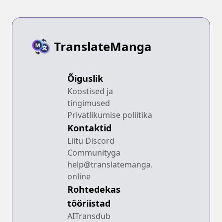
TranslateManga
Õiguslik
Koostised ja
tingimused
Privatlikumise poliitika
Kontaktid
Liitu Discord
Communityga
help@translatemanga.
online
Rohtedekas
tööriistad
AITransdub