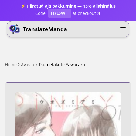
⚡ Piiratud aja pakkumine — 15% allahindlus
Code:
at checkout
T1P15VV
TranslateManga
Home
Avasta
Tsumetakute Yawaraka