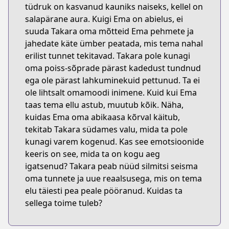
tüdruk on kasvanud kauniks naiseks, kellel on
salapärane aura. Kuigi Ema on abielus, ei
suuda Takara oma mõtteid Ema pehmete ja
jahedate käte ümber peatada, mis tema nahal
erilist tunnet tekitavad. Takara pole kunagi
oma poiss-sõprade pärast kadedust tundnud
ega ole pärast lahkuminekuid pettunud. Ta ei
ole lihtsalt omamoodi inimene. Kuid kui Ema
taas tema ellu astub, muutub kõik. Näha,
kuidas Ema oma abikaasa kõrval käitub,
tekitab Takara südames valu, mida ta pole
kunagi varem kogenud. Kas see emotsioonide
keeris on see, mida ta on kogu aeg
igatsenud? Takara peab nüüd silmitsi seisma
oma tunnete ja uue reaalsusega, mis on tema
elu täiesti pea peale pööranud. Kuidas ta
sellega toime tuleb?