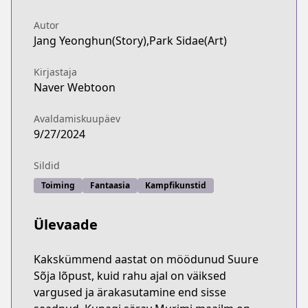
Autor
Jang Yeonghun(Story),Park Sidae(Art)
Kirjastaja
Naver Webtoon
Avaldamiskuupäev
9/27/2024
Sildid
Toiming
Fantaasia
Kampfikunstid
Ülevaade
Kakskümmend aastat on möödunud Suure
Sõja lõpust, kuid rahu ajal on väiksed
vargused ja ärakasutamine end sisse