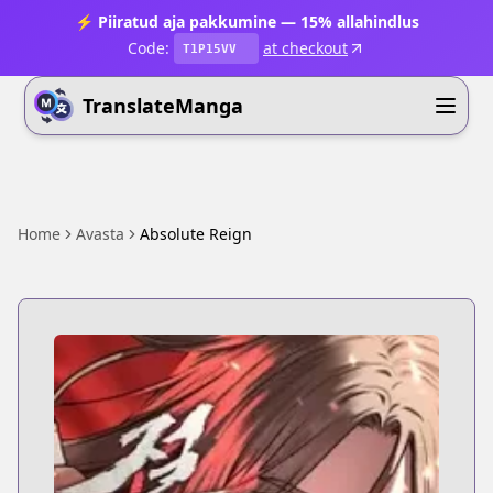
⚡ Piiratud aja pakkumine — 15% allahindlus
Code:
at checkout
T1P15VV
TranslateManga
Home
Avasta
Absolute Reign