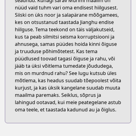
seadnud. Kunagi särav Murimi maailm on
nüüd vaid tuhm vari oma endisest hiilgusest.
Siiski on üks noor ja salapärane mõõgamees,
kes on otsustanud taastada Jianghu endise
hiilguse. Tema teekond on täis väljakutseid,
kus ta peab silmitsi seisma korruptsiooni ja
ahnusega, samas püüdes hoida kinni õiguse
ja truuduse põhimõtetest. Kas tema
püüdlused toovad tagasi õiguse ja rahu, või
jääb ta üksi võitlema tumedate jõududega,
mis on murdnud rahu? See lugu kutsub üles
mõtlema, kas headus suudab tõepoolest võita
kurjust, ja kas üksik kangelane suudab muuta
maailma paremaks. Seiklus, sõprus ja
lahingud ootavad, kui meie peategelane astub
oma teele, et taastada kadunud au ja õiglus.