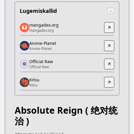
Lugemiskallid
↓
mangadex.org
mangadex.org
mangadex.org
mangadex.org
https://mangadex.org/title/1de0715a-ba15-4250-
Anime-Planet
Anime-Planet
Anime-Planet
Anime-Planet
https://www.anime-planet.com/manga/absolute-r
Official Raw
O
Official Raw
Official Raw
Official Raw
Kitsu
https://comic.naver.com/webtoon/list?titleId=8326
Kitsu
Kitsu
Kitsu
https://kitsu.app/manga/73443
Absolute Reign
( 绝对统
MangaUpdates
MangaUpdates
治 )
https://www.mangaupdates.com/series.html?id=se
Official English