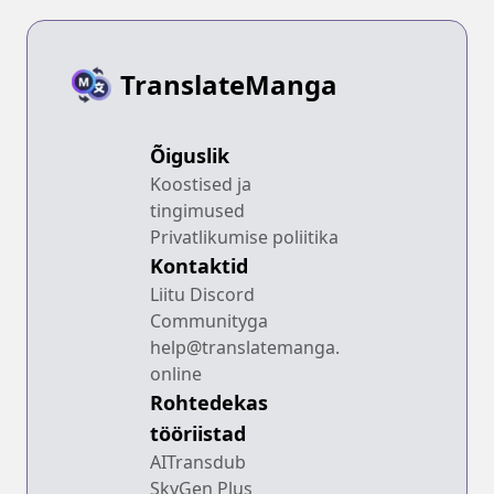
TranslateManga
Õiguslik
Koostised ja
tingimused
Privatlikumise poliitika
Kontaktid
Liitu Discord
Communityga
help@translatemanga.
online
Rohtedekas
tööriistad
AITransdub
SkyGen Plus