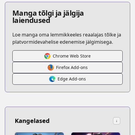
Manga tõlgi ja jälgija
laiendused
Loe manga oma lemmikkeeles reaalajas tõlke ja
platvormidevahelise edenemise jälgimisega.
Chrome Web Store
Firefox Add-ons
Edge Add-ons
Kangelased
↓