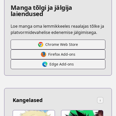
Manga tõlgi ja jälgija
laiendused
Loe manga oma lemmikkeeles reaalajas tõlke ja
platvormidevahelise edenemise jälgimisega.
Chrome Web Store
Firefox Add-ons
Edge Add-ons
Kangelased
↓