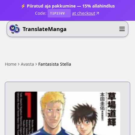
⚡ Piiratud aja pakkumine — 15% allahindlus
Code:
at checkout
T1P15VV
TranslateManga
Home
Avasta
Fantasista Stella