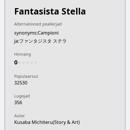
Fantasista Stella
Alternatiivsed pealkirjad
synonyms:Campioni
ja:ファンタジスタ ステラ
Hinnang
0
★
★
★
★
★
Populaarsus
32530
Lugejad
356
Autor
Kusaba Michiteru(Story & Art)