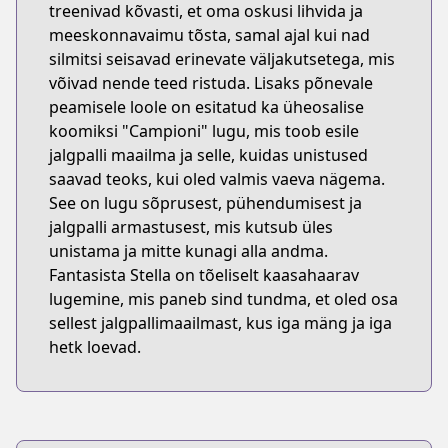
treenivad kõvasti, et oma oskusi lihvida ja
meeskonnavaimu tõsta, samal ajal kui nad
silmitsi seisavad erinevate väljakutsetega, mis
võivad nende teed ristuda. Lisaks põnevale
peamisele loole on esitatud ka üheosalise
koomiksi "Campioni" lugu, mis toob esile
jalgpalli maailma ja selle, kuidas unistused
saavad teoks, kui oled valmis vaeva nägema.
See on lugu sõprusest, pühendumisest ja
jalgpalli armastusest, mis kutsub üles
unistama ja mitte kunagi alla andma.
Fantasista Stella on tõeliselt kaasahaarav
lugemine, mis paneb sind tundma, et oled osa
sellest jalgpallimaailmast, kus iga mäng ja iga
hetk loevad.