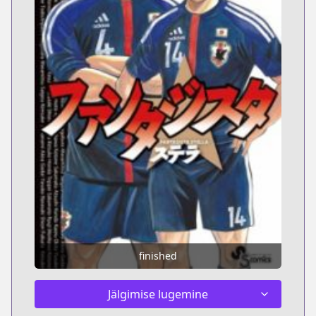
finished
Jälgimise lugemine