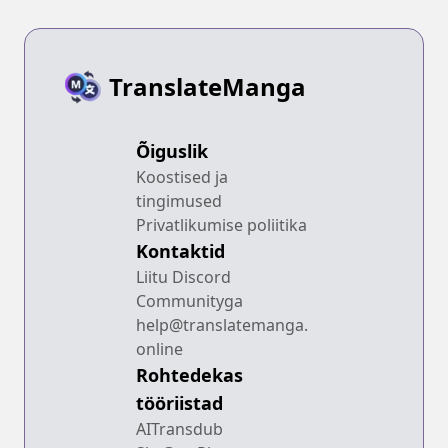
TranslateManga
Õiguslik
Koostised ja
tingimused
Privatlikumise poliitika
Kontaktid
Liitu Discord
Communityga
help@translatemanga.
online
Rohtedekas
tööriistad
AITransdub