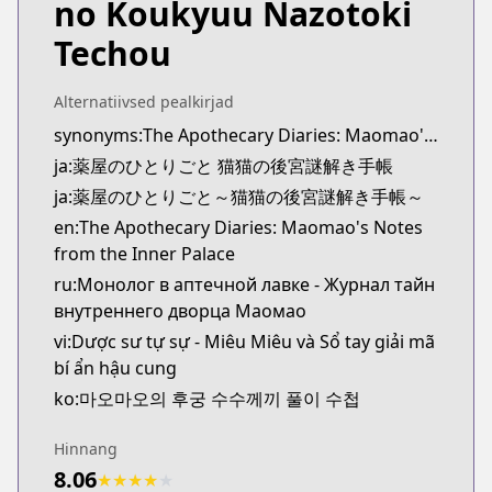
no Koukyuu Nazotoki
MangaUpdates
MangaUpdates
Techou
https://www.mangaupdates.com/series.html?id=u
novelUpdates
Alternatiivsed pealkirjad
novelUpdates
synonyms:The Apothecary Diaries: Maomao's Notes from the Inner Palace
https://www.novelupdates.com/series/kusuriya-no
ja:薬屋のひとりごと 猫猫の後宮謎解き手帳
Book☆Walker
Book☆Walker
ja:薬屋のひとりごと～猫猫の後宮謎解き手帳～
https://bookwalker.jp/series/149254/list
en:The Apothecary Diaries: Maomao's Notes
from the Inner Palace
ru:Монолог в аптечной лавке - Журнал тайн
внутреннего дворца Маомао
vi:Dược sư tự sự - Miêu Miêu và Sổ tay giải mã
bí ẩn hậu cung
ko:마오마오의 후궁 수수께끼 풀이 수첩
Hinnang
8.06
★
★
★
★
★