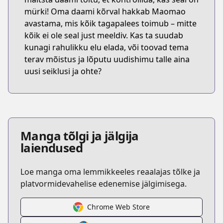
mürki! Oma daami kõrval hakkab Maomao
avastama, mis kõik tagapalees toimub – mitte
kõik ei ole seal just meeldiv. Kas ta suudab
kunagi rahulikku elu elada, või toovad tema
terav mõistus ja lõputu uudishimu talle aina
uusi seiklusi ja ohte?
Manga tõlgi ja jälgija
laiendused
Loe manga oma lemmikkeeles reaalajas tõlke ja
platvormidevahelise edenemise jälgimisega.
Chrome Web Store