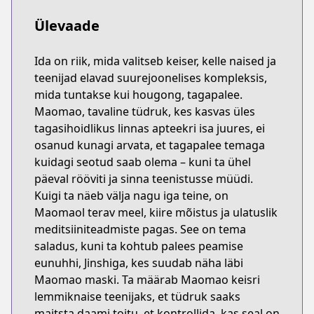
Ülevaade
Ida on riik, mida valitseb keiser, kelle naised ja
teenijad elavad suurejoonelises kompleksis,
mida tuntakse kui hougong, tagapalee.
Maomao, tavaline tüdruk, kes kasvas üles
tagasihoidlikus linnas apteekri isa juures, ei
osanud kunagi arvata, et tagapalee temaga
kuidagi seotud saab olema – kuni ta ühel
päeval rööviti ja sinna teenistusse müüdi.
Kuigi ta näeb välja nagu iga teine, on
Maomaol terav meel, kiire mõistus ja ulatuslik
meditsiiniteadmiste pagas. See on tema
saladus, kuni ta kohtub palees peamise
eunuhhi, Jinshiga, kes suudab näha läbi
Maomao maski. Ta määrab Maomao keisri
lemmiknaise teenijaks, et tüdruk saaks
maitsta daami toitu, et kontrollida, kas seal on