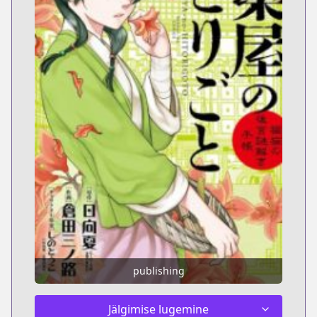
publishing
Jälgimise lugemine