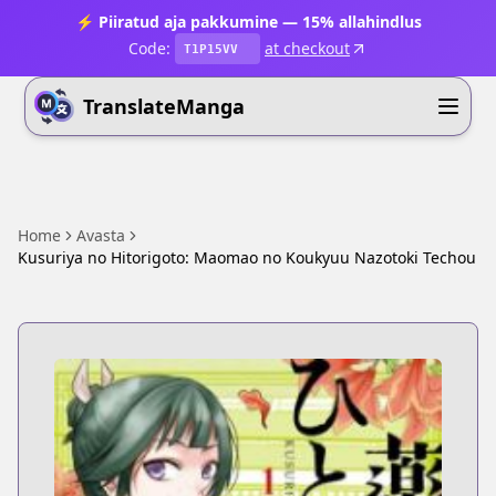
⚡ Piiratud aja pakkumine — 15% allahindlus
Code:
at checkout
T1P15VV
TranslateManga
Home
Avasta
Kusuriya no Hitorigoto: Maomao no Koukyuu Nazotoki Techou