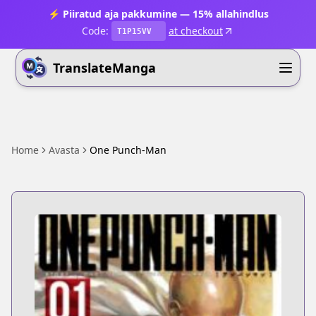
⚡ Piiratud aja pakkumine — 15% allahindlus
Code:
at checkout
T1P15VV
TranslateManga
Home
Avasta
One Punch-Man