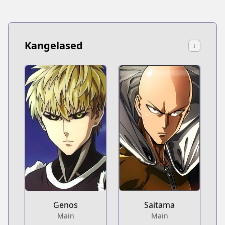
Kangelased
↓
Genos
Saitama
Main
Main