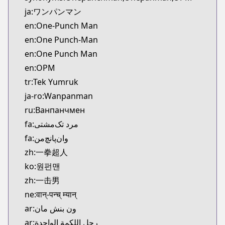
Kitsu
ja:ワンパンマン
https://kitsu.app/manga/24147
en:One-Punch Man
CDJapan
en:One Punch-Man
CDJapan
en:One Punch Man
https://www.anime-planet.com/manga/https://ww
MangaUpdates
en:OPM
MangaUpdates
tr:Tek Yumruk
https://www.mangaupdates.com/series.html?id=8
ja-ro:Wanpanman
Book☆Walker
ru:Ванпанчмен
Book☆Walker
fa:مرد تک‌مشتی
https://bookwalker.jp/series/70257/list
fa:وان‌پانچ‌من
Official English
Official English
zh:一拳超人
https://www.viz.com/shonenjump/chapters/one-
ko:원펀맨
Naver Series
zh:一击男
Naver Series
ne:वान्-पन्च् म्यान्
https://series.naver.com/comic/detail.series?pro
ar:ون بنش مان
Comico
ar:رجل اللكمة الواحدة
Comico