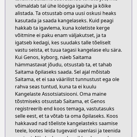
võimaldab tal ühe löögiga igaühe ja kõike
alistada. Ta otsustab oma uusi oskusi heaks
kasutada ja saada kangelaseks. Kuid peagi
hakkab ta igavlema, kuna koletiste kerge
võitmine ei paku enam väljakutset, ja ta
igatseb kedagi, kes suudaks talle tõeliselt
vastu seista, et tuua tagasi kangelase elu sära.
Kui Genos, kyborg, näeb Saitama
hämmastavat jõudu, otsustab ta, et tahab
Saitama õpilaseks saada. Sel ajal mõistab
Saitama, et ei saa väärilist tunnustust ega ole
rahva seas tuntud, kuna ta ei kuulu
Kangelaste Assotsiatsiooni. Oma maine
tõstmiseks otsustab Saitama, et Genos
registreerib end koos temaga, vastutasuks
selle eest, et ta võtab ta oma õpilaseks. Koos
hakkavad nad tõeliste kangelasteks saamise
teele, lootes leida tugevaid vaenlasi ja teenida