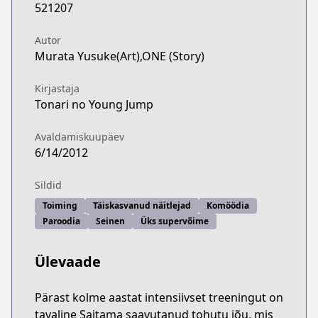
521207
Autor
Murata Yusuke(Art),ONE (Story)
Kirjastaja
Tonari no Young Jump
Avaldamiskuupäev
6/14/2012
Sildid
Toiming
Täiskasvanud näitlejad
Komöödia
Paroodia
Seinen
Üks supervõime
Ülevaade
Pärast kolme aastat intensiivset treeningut on
tavaline Saitama saavutanud tohutu jõu, mis