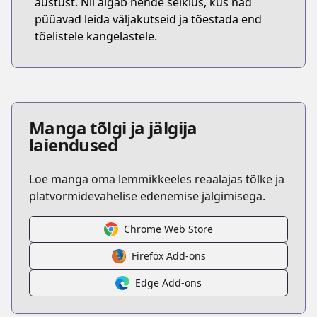
austust. Nii algab nende seiklus, kus nad
püüavad leida väljakutseid ja tõestada end
tõelistele kangelastele.
Manga tõlgi ja jälgija
laiendused
Loe manga oma lemmikkeeles reaalajas tõlke ja
platvormidevahelise edenemise jälgimisega.
Chrome Web Store
Firefox Add-ons
Edge Add-ons