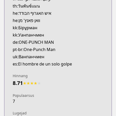
https://www.comico.jp/magazine_comic/34265
th:วันพันช์แมน
Bilibili
he:איש האגרוף הבודד
Bilibili
he:וואן פאנץ' מן
https://manga.bilibili.com/detail/mc26470
kk:Бірұрман
Viz
kk:Уанпанчмен
Viz
de:ONE-PUNCH MAN
https://www.viz.com/shonenjump/chapters/one-
Tonari no Young Jump
pt-br:One-Punch Man
Tonari no Young Jump
uk:Ванпанчмен
https://tonarinoyj.jp/episode/13932016480028985
es:El hombre de un solo golpe
Hinnang
8.71
★
★
★
★
★
Populaarsus
7
Lugejad