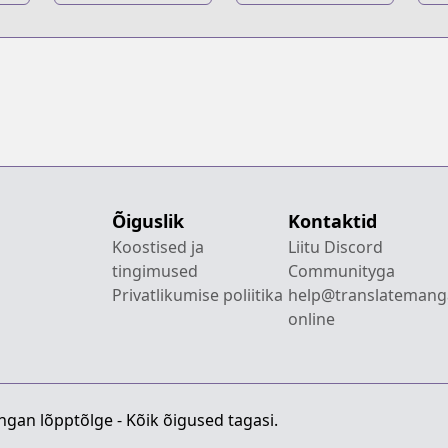
Kyojin: Kuinaki
Chuugakkou
K
Sentaku
Õiguslik
Kontaktid
Koostised ja
Liitu Discord
tingimused
Communityga
Privatlikumise poliitika
help@translatemang
online
gan lõpptõlge - Kõik õigused tagasi.