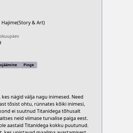
 Hajime(Story & Art)
iskuupäev
9
lujäämine
Pinge
 kes nägid välja nagu inimesed. Need
st tõsist ohtu, rünnates kõiki inimesi,
kond ei suutnud Titanidega tõhusalt
itses neid viimase turvalise paiga eest.
 ole aastaid Titanidega kokku puutunud.
t, kes unistavad maailma avastamisest,