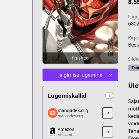
8.5
Luge
680
Kirja
Bess
finished
Sildi
Toi
Jälgimise lugemine
Üle
Lugemiskallid
↓
Saja
mangadex.org
mõtt
mangadex.org
mangadex.org
keda
mangadex.org
https://mangadex.org/title/304ceac3-8
võid
Amazon
Amazon
Täna
Amazon
Amazon
Eren