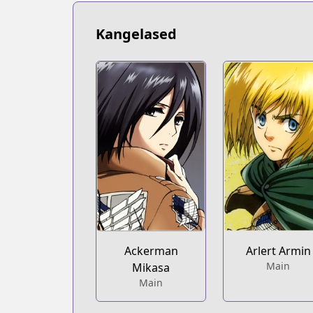
https://www.mangaupdates.com/serie
Book☆Walker
Kangelased
Book☆Walker
https://bookwalker.jp/series/4214/list
Official English
Official English
https://comics.inkr.com/title/409-att
Ackerman
Arlert Armin
Main
Mikasa
Main