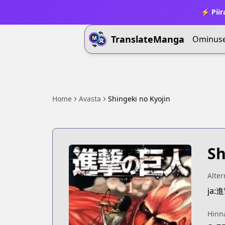
⚡ Piir
TranslateManga
Ominus
Home
Avasta
Shingeki no Kyojin
Sh
Alter
ja
Hinn