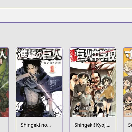
Shingeki no
Shingeki! Kyojin
S