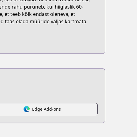
nde rahu puruneb, kui hiiglaslik 60-
 et teeb kõik endast oleneva, et
ed taas elada müüride väljas kartmata.
Edge Add-ons