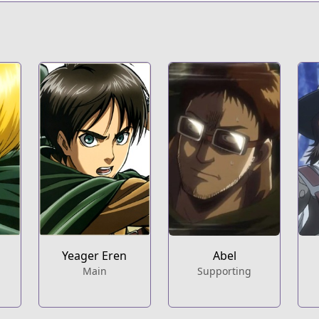
s.html?id=47446
ack-on-titan?utm_source=mgd
Yeager Eren
Abel
Main
Supporting