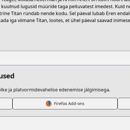
t/B07C5ZN36D
s kuulnud lugusid müüride taga peituvatest imedest. Kuid ne
rine Titan ründab nende kodu. Sel päeval lubab Eren endale,
tada iga viimane Titan, lootes, et ühel päeval saavad inimes
attack-on-titan
/121579/
episode/10834108156635088814
dused
ke ja platvormidevahelise edenemise jälgimisega.
Firefox Add-ons
/https://www.cdjapan.co.jp/product/NEOBK-1599854