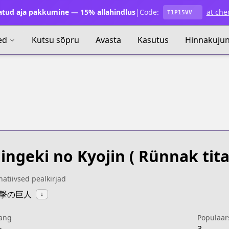
atud aja pakkumine — 15% allahindlus
|
Code:
at che
T1P15VV
ed
Kutsu sõpru
Avasta
Kasutus
Hinnakuju
ingeki no Kyojin
( Rünnak tita
natiivsed pealkirjad
:進撃の巨人
↓
ang
Populaar