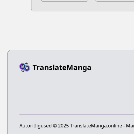
Kyojin Volume 0
Kyojin: Before
the Fall
TranslateManga
Autoriõigused © 2025 TranslateManga.online - Man