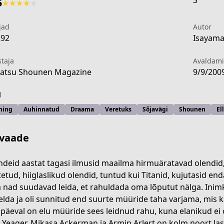
3
5
★
★
★
★
★
jad
Autor
292
Isayama
staja
Avaldam
atsu Shounen Magazine
9/9/200
d
ming
Auhinnatud
Draama
Veretuks
Sõjavägi
Shounen
El
vaade
ndeid aastat tagasi ilmusid maailma hirmuäratavad olendid,
etud, hiiglaslikud olendid, tuntud kui Titanid, kujutasid enda
 nad suudavad leida, et rahuldada oma lõputut nälga. Inim
cdb-4fe7-acf7-2b6ff7a60613
elda ja oli sunnitud end suurte müüride taha varjama, mis ka
päeval on elu müüride sees leidnud rahu, kuna elanikud ei
 Yeager, Mikasa Ackerman ja Armin Arlert on kolm noort las