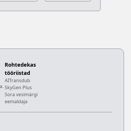
yojin
Kyojin:
Kakuzetsu Toshi
no Joou
Rohtedekas
tööriistad
AITransdub
a.
SkyGen Plus
Sora vesimärgi
eemaldaja