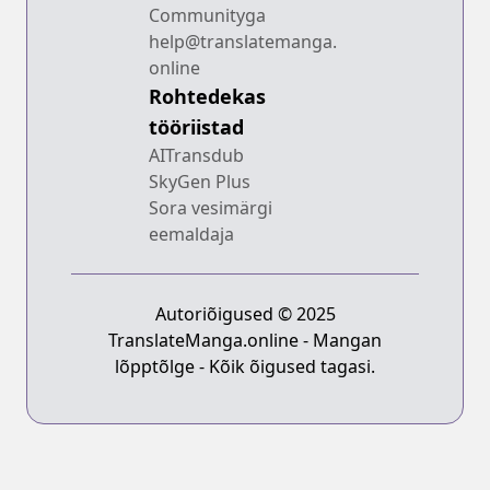
Communityga
help@translatemanga.
online
Rohtedekas
tööriistad
AITransdub
SkyGen Plus
Sora vesimärgi
eemaldaja
Autoriõigused © 2025
TranslateManga.online - Mangan
lõpptõlge - Kõik õigused tagasi.