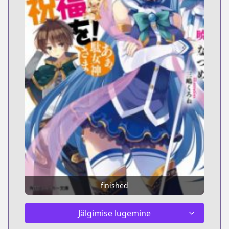
finished
Jälgimise lugemine