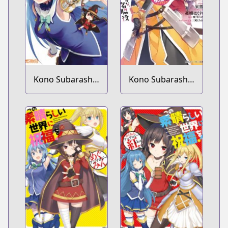
Kono Subarashii
Kono Subarashii
Sekai ni Nichijou
Sekai ni
wo!
Shukufuku wo!
Extra: Ano
Orokamono ni
mo Kyakkou wo!