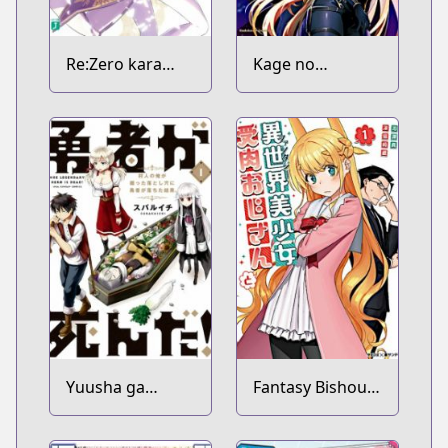
Re:Zero kara
Kage no
Hajimeru Isekai
Jitsuryokusha ni
Seikatsu
Naritakute!
Yuusha ga
Fantasy Bishoujo
Shinda!:
Juniku Ojisan to
Murabito no Ore