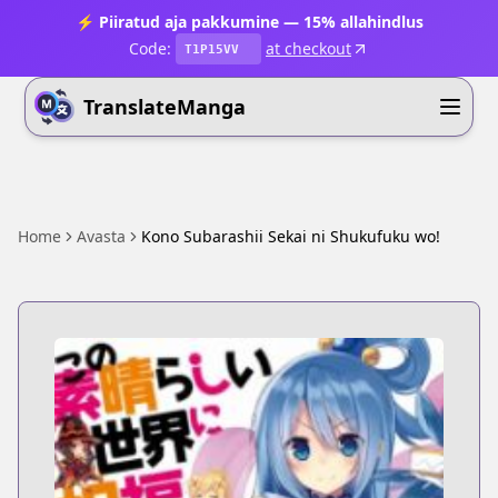
⚡ Piiratud aja pakkumine — 15% allahindlus
Code:
at checkout
T1P15VV
TranslateManga
Home
Avasta
Kono Subarashii Sekai ni Shukufuku wo!