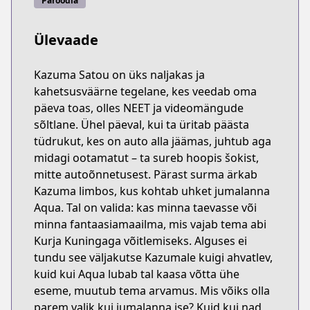
Paroodia
Ülevaade
Kazuma Satou on üks naljakas ja
kahetsusväärne tegelane, kes veedab oma
päeva toas, olles NEET ja videomängude
sõltlane. Ühel päeval, kui ta üritab päästa
tüdrukut, kes on auto alla jäämas, juhtub aga
midagi ootamatut – ta sureb hoopis šokist,
mitte autoõnnetusest. Pärast surma ärkab
Kazuma limbos, kus kohtab uhket jumalanna
Aqua. Tal on valida: kas minna taevasse või
minna fantaasiamaailma, mis vajab tema abi
Kurja Kuningaga võitlemiseks. Alguses ei
tundu see väljakutse Kazumale kuigi ahvatlev,
kuid kui Aqua lubab tal kaasa võtta ühe
eseme, muutub tema arvamus. Mis võiks olla
parem valik kui jumalanna ise? Kuid kui nad