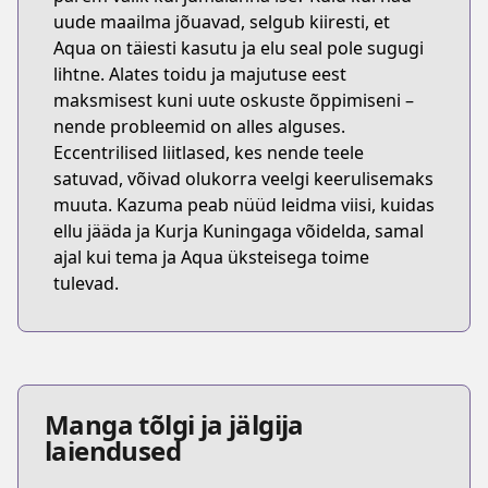
uude maailma jõuavad, selgub kiiresti, et
Aqua on täiesti kasutu ja elu seal pole sugugi
lihtne. Alates toidu ja majutuse eest
maksmisest kuni uute oskuste õppimiseni –
nende probleemid on alles alguses.
Eccentrilised liitlased, kes nende teele
satuvad, võivad olukorra veelgi keerulisemaks
muuta. Kazuma peab nüüd leidma viisi, kuidas
ellu jääda ja Kurja Kuningaga võidelda, samal
ajal kui tema ja Aqua üksteisega toime
tulevad.
Manga tõlgi ja jälgija
laiendused