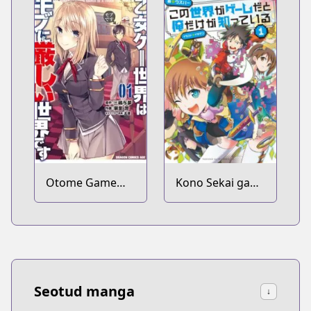
ga Hotta
Otoshiana ni
Yuusha ga
Ochita Kekka.
Otome Game
Kono Sekai ga
Sekai wa Mob ni
Game da to Ore
Kibishii Sekai
dake ga Shitteiru
desu
Seotud manga
↓