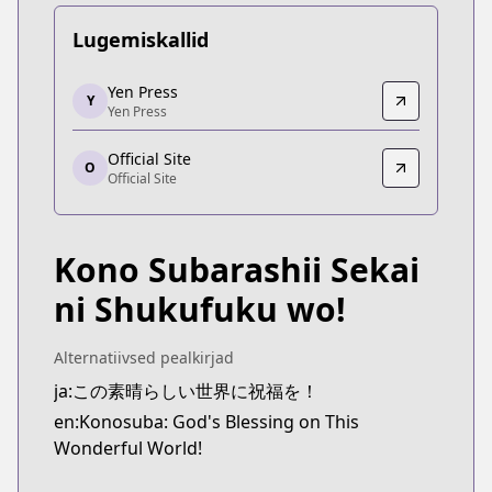
Lugemiskallid
Yen Press
Yen Press
Y
Yen Press
Yen Press
https://yenpress.com/series/konosuba-light-novel
Official Site
Official Site
O
Official Site
Official Site
https://sneakerbunko.jp/konosuba/
Kono Subarashii Sekai
ni Shukufuku wo!
Alternatiivsed pealkirjad
ja:この素晴らしい世界に祝福を！
en:Konosuba: God's Blessing on This
Wonderful World!