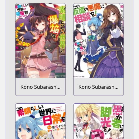
Kono Subarashii
Kono Subarashii
Sekai ni
Sekai ni
Shukufuku wo!
Shukufuku wo!
Spin-off: Kono
Spin-off: Kono
Subarashii Sekai
Kamen no
ni Bakuen wo!
Akuma ni
Soudan wo!