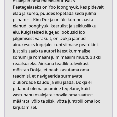
osalejaid oma meelelahutuseks.
Peategelaseks on Yoo Joonghyuk, kes pidevalt
elab ja sureb, püüdes lõpetada seda julma
piinamist. Kim Dokja on üle kümne aasta
elanud Joonghyuki keerulist ja seikluslikku
elu. Kuigi teised lugejad loobusid loo
jälgimisest varakult, on Dokja jäänud
ainukeseks lugejaks kuni viimase peatükini.
Just siis saab ta autori käest kummalise
sõnumi ja romaani julm maailm muutub äkki
reaalsuseks. Ainsana teadlik tulevikust
mõistab Dokja, et peab kasutama oma
teadmisi, et navigeerida surmavate
olukordade kaudu ja ellu jääda. Dokja ei
pidanud olema peamine tegelane, kuid
vastupanu osalejate soovile oma saatust
määrata, võib ta siiski võtta juhtrolli oma loo
kirjutamisel.