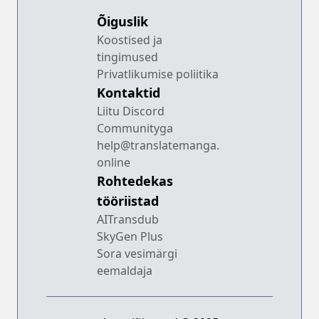
Õiguslik
Koostised ja
tingimused
Privatlikumise poliitika
Kontaktid
Liitu Discord
Communityga
help@translatemanga.
online
Rohtedekas
tööriistad
AITransdub
SkyGen Plus
Sora vesimärgi
eemaldaja