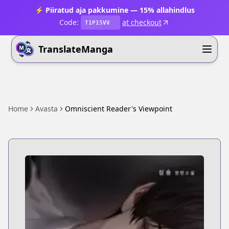
⚡ Piiratud aja pakkumine — 15% allahindlus
Code:
at checkout
T1P15VV
TranslateManga
Home
Avasta
Omniscient Reader's Viewpoint