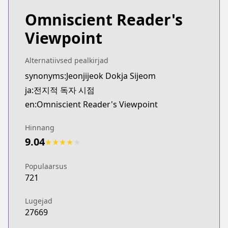
Omniscient Reader's
Viewpoint
Alternatiivsed pealkirjad
synonyms:Jeonjijeok Dokja Sijeom
ja:전지적 독자 시점
en:Omniscient Reader's Viewpoint
Hinnang
9.04
★
★
★
★
★
Populaarsus
721
Lugejad
27669