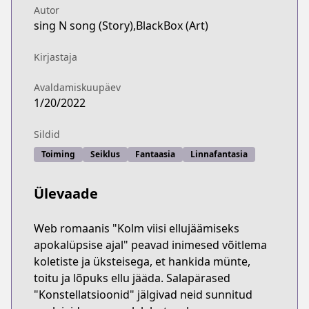
Autor
sing N song (Story),BlackBox (Art)
Kirjastaja
Avaldamiskuupäev
1/20/2022
Sildid
Toiming
Seiklus
Fantaasia
Linnafantasia
Ülevaade
Web romaanis "Kolm viisi ellujäämiseks
apokalüpsise ajal" peavad inimesed võitlema
koletiste ja üksteisega, et hankida münte,
toitu ja lõpuks ellu jääda. Salapärased
"Konstellatsioonid" jälgivad neid sunnitud