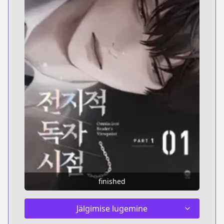
finished
Jälgimise lugemine