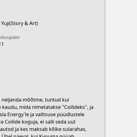
Yuji(Story & Art)
iskuupäev
11
a neljanda mõõtme, tuntud kui
kaudu, mida nimetatakse "Coilideks", ja
a Energy'le ja valitsuse püüdlustele
Coilide koguja, ei salli seda uut
 autod ja kes maksab kõike sularahas,
d. Ühel päeval, kui Kyouma püüab