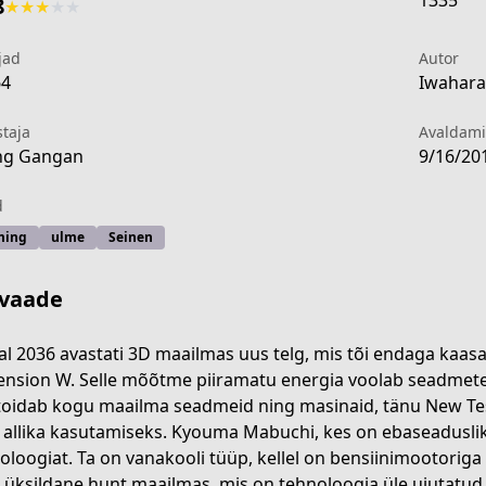
1335
8
★
★
★
★
★
jad
Autor
64
Iwahara 
staja
Avaldam
ng Gangan
9/16/20
d
ming
ulme
Seinen
vaade
al 2036 avastati 3D maailmas uus telg, mis tõi endaga kaas
nsion W. Selle mõõtme piiramatu energia voolab seadmete 
toidab kogu maailma seadmeid ning masinaid, tänu New Tesl
bcf5-4390-9d04-3a7f702fe084
e allika kasutamiseks. Kyouma Mabuchi, kes on ebaseaduslike 
oloogiat. Ta on vanakooli tüüp, kellel on bensiinimootoriga
s üksildane hunt maailmas, mis on tehnoloogia üle ujutatu