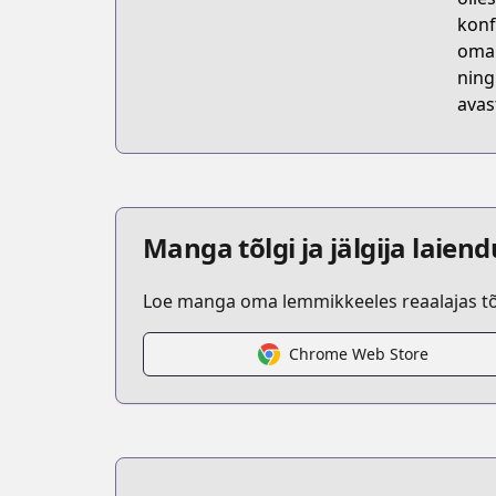
konf
oma 
ning
avas
Manga tõlgi ja jälgija laien
Loe manga oma lemmikkeeles reaalajas tõl
Chrome Web Store