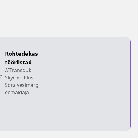
Rohtedekas
tööriistad
AITransdub
a.
SkyGen Plus
Sora vesimärgi
eemaldaja