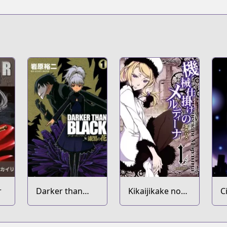
r
Darker than
Kikaijikake no
C
Black: Shikkoku
Merdina
S
no Hana