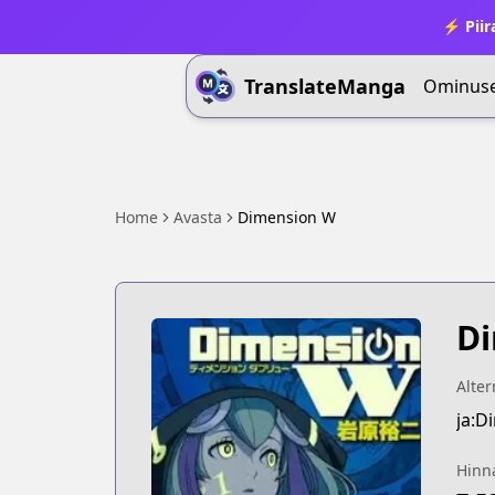
⚡ Piir
TranslateManga
Ominus
Home
Avasta
Dimension W
D
Alter
ja:D
Hinn