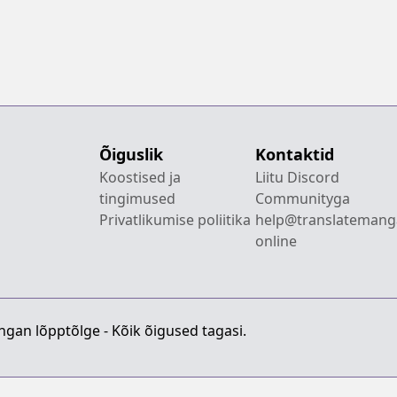
Õiguslik
Kontaktid
Koostised ja
Liitu Discord
tingimused
Communityga
Privatlikumise poliitika
help@translatemang
online
gan lõpptõlge - Kõik õigused tagasi.