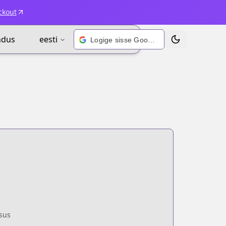
ckout
ndus
eesti
Logige sisse Google’i kontoga
Vaheta teema
sus