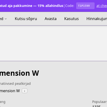
atud aja pakkumine — 15% allahindlus
|
Code:
at che
T1P15VV
ed
Kutsu sõpru
Avasta
Kasutus
Hinnakuju
imension W
natiivsed pealkirjad
imension W
↓
ang
Populaar