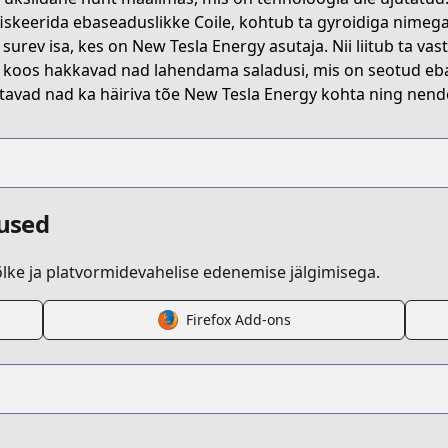
iskeerida ebaseaduslikke Coile, kohtub ta gyroidiga nimega 
surev isa, kes on New Tesla Energy asutaja. Nii liitub ta 
 koos hakkavad nad lahendama saladusi, mis on seotud eba
tavad nad ka häiriva tõe New Tesla Energy kohta ning nende e
dused
ke ja platvormidevahelise edenemise jälgimisega.
Firefox Add-ons