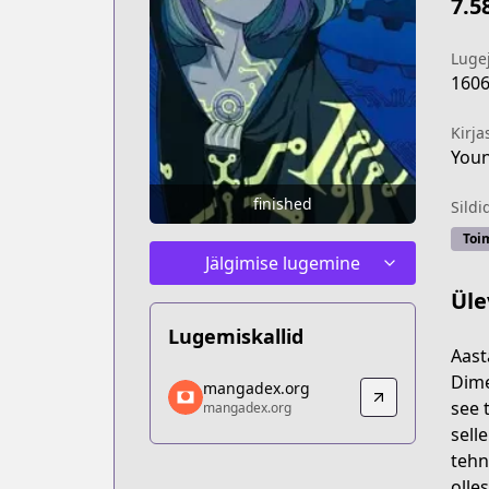
7.5
Luge
160
Kirja
You
finished
Sildi
Toi
Jälgimise lugemine
Üle
Lugemiskallid
Aast
mangadex.org
Dime
mangadex.org
mangadex.org
see 
mangadex.org
https://mangadex.org/title/614324a1-
sell
tehn
olle