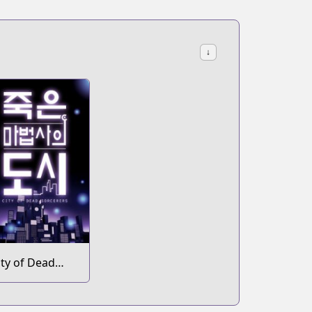
↓
ity of Dead
orcerers