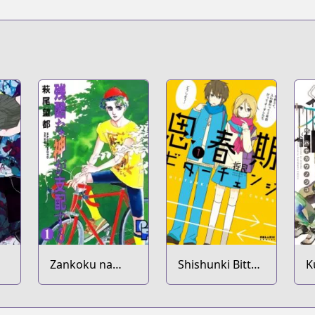
Zankoku na
Shishunki Bitter
K
Kami ga Shihai
Change
S
suru