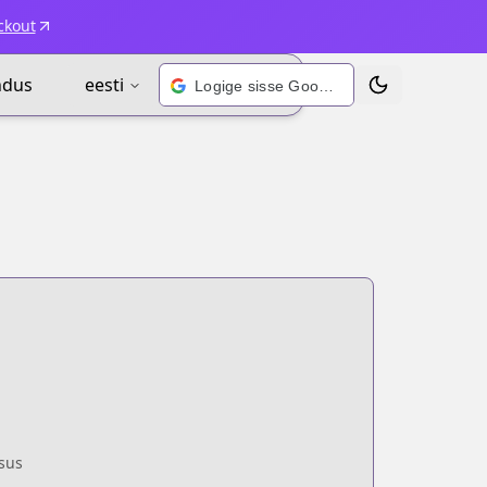
ckout
ndus
eesti
Logige sisse Google’i kontoga
Vaheta teema
sus