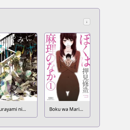
↓
urayami ni
Boku wa Mari
trobe
no Naka