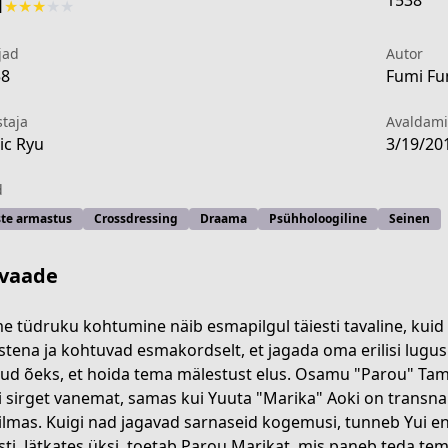
1538
1
★
★
★
★
★
jad
Autor
58
Fumi Fu
staja
Avaldam
c Ryu
3/19/20
d
ste armastus
Crossdressing
Draama
Psühholoogiline
Seinen
vaade
e tüdruku kohtumine näib esmapilgul täiesti tavaline, kuid
tena ja kohtuvad esmakordselt, et jagada oma erilisi lugu
ud õeks, et hoida tema mälestust elus. Osamu "Parou" Tamu
i sirget vanemat, samas kui Yuuta "Marika" Aoki on transn
lmas. Kuigi nad jagavad sarnaseid kogemusi, tunneb Yui end
esti. Jätkates üksi, toetab Parou Marikat, mis paneb teda