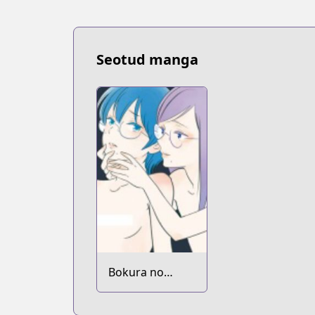
Seotud manga
Bokura no
Hentai dj - Boku
Tabun Hentai