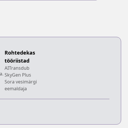
Rohtedekas
tööriistad
AITransdub
a.
SkyGen Plus
Sora vesimärgi
eemaldaja