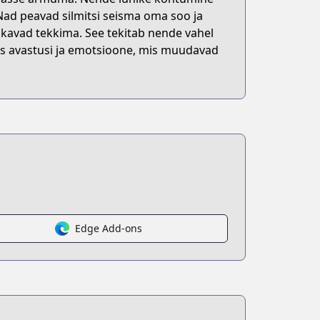
ad peavad silmitsi seisma oma soo ja
kkavad tekkima. See tekitab nende vahel
is avastusi ja emotsioone, mis muudavad
Edge Add-ons