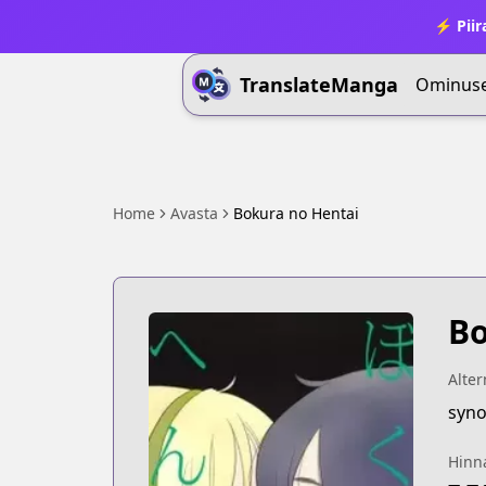
⚡ Piir
TranslateManga
Ominus
Home
Avasta
Bokura no Hentai
Bo
Alter
syno
Hinn