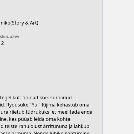
miko(Story & Art)
iskuupäev
12
 tegelikult on nad kõik sündinud
sid. Ryousuke "Yui" Kijima kehastub oma
ra riietub tüdrukuks, et meelitada enda
aine, kes püüab leida oma kohta
 teiste rahulolust ärritununa ja lahkub
 temasse armuma. Nende lühike kohtumine