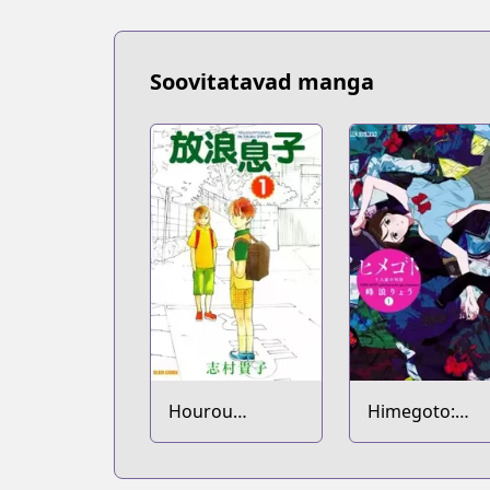
Soovitatavad manga
Hourou
Himegoto:
Musuko
Juukyuusai no
Seifuku