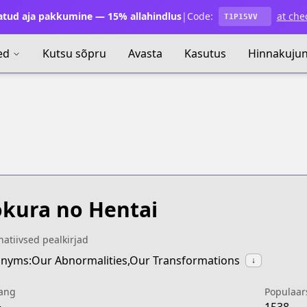
atud aja pakkumine — 15% allahindlus
|
Code:
at che
T1P15VV
ed
Kutsu sõpru
Avasta
Kasutus
Hinnakuju
kura no Hentai
natiivsed pealkirjad
nyms:Our Abnormalities,Our Transformations
↓
ang
Populaar