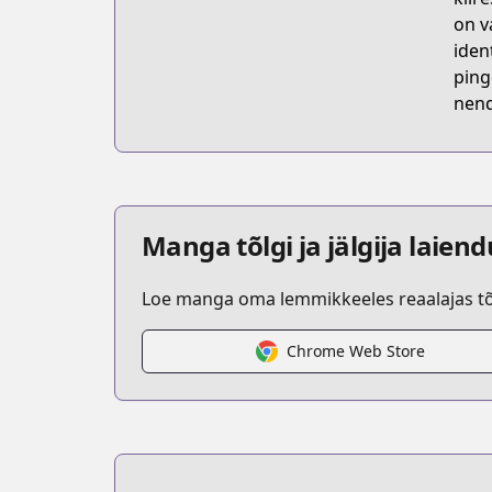
on v
iden
ping
nend
Manga tõlgi ja jälgija laien
Loe manga oma lemmikkeeles reaalajas tõl
Chrome Web Store