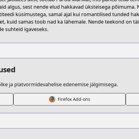
aid algus, sest nende elud hakkavad üksteisega põimuma. N
titeedi küsimustega, samal ajal kui romantilised tunded ha
et, kuid samas toob nad ka lähemale. Nende teekond on tä
e suhteid igaveseks.
dused
ke ja platvormidevahelise edenemise jälgimisega.
Firefox Add-ons