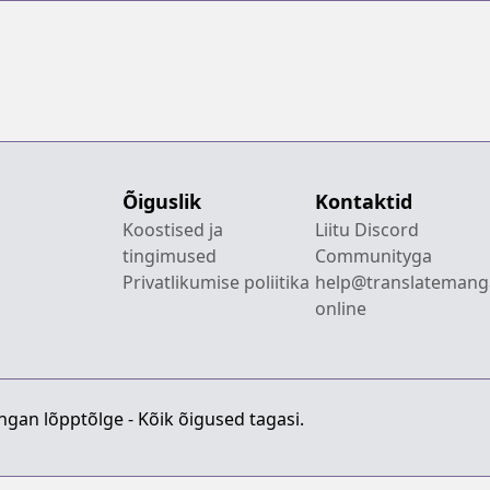
Õiguslik
Kontaktid
Koostised ja
Liitu Discord
tingimused
Communityga
Privatlikumise poliitika
help@translatemang
online
gan lõpptõlge - Kõik õigused tagasi.