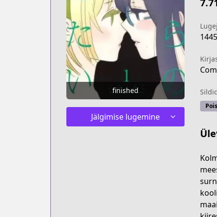
7.7
Luge
144
Kirja
Comi
finished
Sildi
Poi
Jälgimise lugemine
Üle
Kolm
mees
surn
kool
maai
kiir