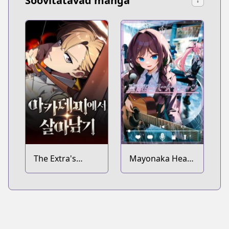
Soovitatavad manga
↓
The Extra's
Mayonaka Heart
Academy
Tune
Survival Guide