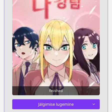
finished
Jälgimise lugemine