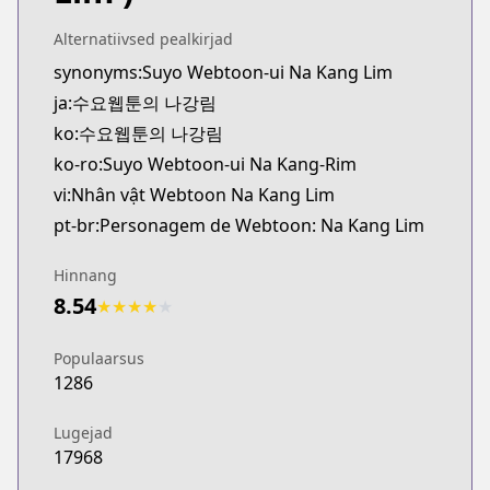
Alternatiivsed pealkirjad
synonyms:Suyo Webtoon-ui Na Kang Lim
ja:수요웹툰의 나강림
ko:수요웹툰의 나강림
ko-ro:Suyo Webtoon-ui Na Kang-Rim
vi:Nhân vật Webtoon Na Kang Lim
pt-br:Personagem de Webtoon: Na Kang Lim
Hinnang
8.54
★
★
★
★
★
Populaarsus
1286
Lugejad
17968