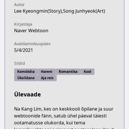
Autor
Lee Kyeongmin(Story),Song Junhyeok(Art)
Kirjastaja
Naver Webtoon
Avaldamiskuupäev
5/4/2021
Sildid
Komöödia
Harem
Romantika
Kool
Üksildane
Aja reis
Ülevaade
Na Kang Lim, kes on keskkooli õpilane ja suur
webtoonide fänn, satub ühel päeval täiesti
ootamatusse olukorda, kui tema