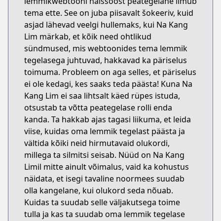
lemmikwebtooni naissoost peategelane ilmub
tema ette. See on juba piisavalt šokeeriv, kuid
asjad lähevad veelgi hullemaks, kui Na Kang
Lim märkab, et kõik need ohtlikud
sündmused, mis webtoonides tema lemmik
tegelasega juhtuvad, hakkavad ka päriselus
toimuma. Probleem on aga selles, et päriselus
ei ole kedagi, kes saaks teda päästa! Kuna Na
Kang Lim ei saa lihtsalt käed rüpes istuda,
otsustab ta võtta peategelase rolli enda
kanda. Ta hakkab ajas tagasi liikuma, et leida
viise, kuidas oma lemmik tegelast päästa ja
vältida kõiki neid hirmutavaid olukordi,
millega ta silmitsi seisab. Nüüd on Na Kang
Limil mitte ainult võimalus, vaid ka kohustus
näidata, et isegi tavaline noormees suudab
olla kangelane, kui olukord seda nõuab.
Kuidas ta suudab selle väljakutsega toime
tulla ja kas ta suudab oma lemmik tegelase