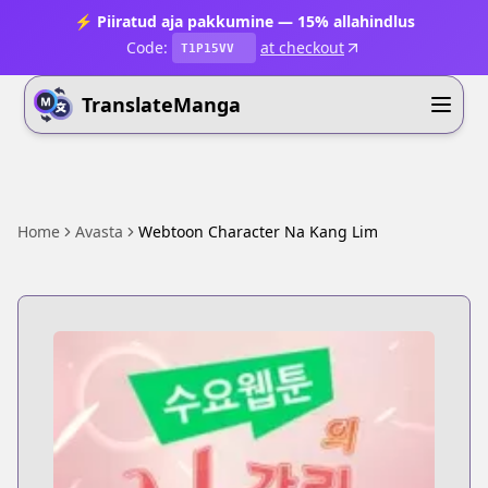
⚡ Piiratud aja pakkumine — 15% allahindlus
Code:
at checkout
T1P15VV
TranslateManga
Home
Avasta
Webtoon Character Na Kang Lim