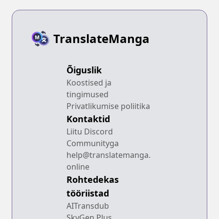
TranslateManga
Õiguslik
Koostised ja
tingimused
Privatlikumise poliitika
Kontaktid
Liitu Discord
Communityga
help@translatemanga.
online
Rohtedekas
tööriistad
AITransdub
SkyGen Plus