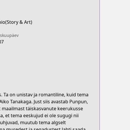
io(Story & Art)
iskuupäev
07
 Ta on unistav ja romantiline, kuid tema
iko Tanakaga. Just siis avastab Punpun,
ust maailmast täiskasvanute keerukusse
a, et tema eeskujud ei ole sugugi nii
kuhjuvad, muutub tema algselt
ema muredest ja segadustest lahti saada,