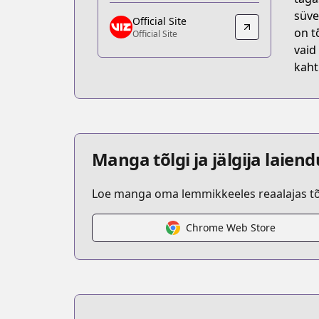
https://shogakukan-comic.jp/book?is
süve
Official Site
Official Site
on t
Official Site
Official Site
vaid
https://www.viz.com/goodnight-punp
kaht
Manga tõlgi ja jälgija laien
Loe manga oma lemmikkeeles reaalajas tõl
Chrome Web Store