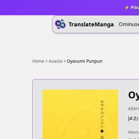
⚡ Piir
TranslateManga
Ominus
Home
Avasta
Oyasumi Punpun
O
Alter
ja
Hinn