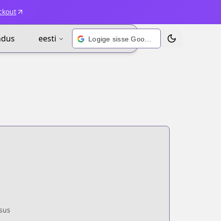
ckout
ndus
eesti
Logige sisse Google’i kontoga
Vaheta teema
sus