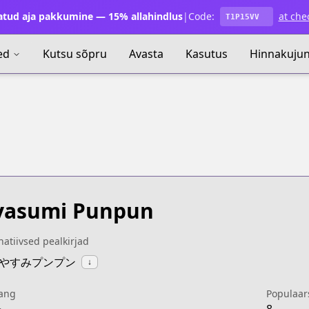
atud aja pakkumine — 15% allahindlus
|
Code:
at che
T1P15VV
ed
Kutsu sõpru
Avasta
Kasutus
Hinnakuju
yasumi Punpun
natiivsed pealkirjad
:おやすみプンプン
↓
ang
Populaar