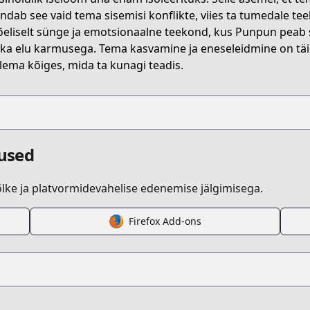
bn=9784091512185
ndab see vaid tema sisemisi konflikte, viies ta tumedale tee
õeliselt sünge ja emotsionaalne teekond, kus Punpun peab s
 ka elu karmusega. Tema kasvamine ja eneseleidmine on täi
un
lema kõiges, mida ta kunagi teadis.
dused
ke ja platvormidevahelise edenemise jälgimisega.
Firefox Add-ons