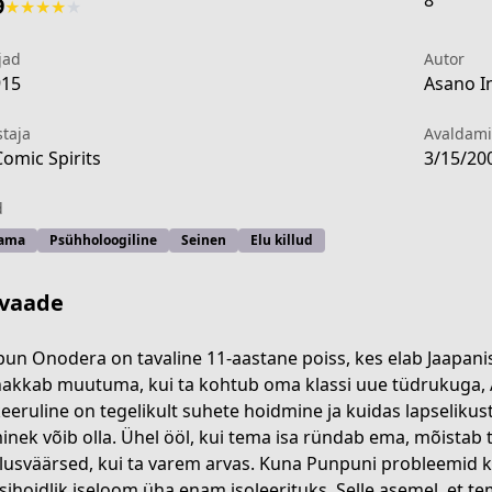
8
9
★
★
★
★
★
jad
Autor
915
Asano In
staja
Avaldam
Comic Spirits
3/15/20
d
ama
Psühholoogiline
Seinen
Elu killud
vaade
un Onodera on tavaline 11-aastane poiss, kes elab Jaapanis.
hakkab muutuma, kui ta kohtub oma klassi uue tüdrukuga, A
keeruline on tegelikult suhete hoidmine ja kuidas lapselik
ers/goodnight-punpun
inek võib olla. Ühel ööl, kui tema isa ründab ema, mõistab t
lusväärsed, kui ta varem arvas. Kuna Punpuni probleemid 
sihoidlik iseloom üha enam isoleerituks. Selle asemel, et t