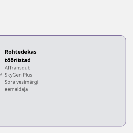
Rohtedekas
tööriistad
AITransdub
a.
SkyGen Plus
Sora vesimärgi
eemaldaja