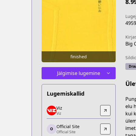
8.9
Luge
495
Kirja
Big 
finished
Sildi
Dra
Jälgimise lugemine
Üle
Lugemiskallid
Punp
Viz
elu 
Viz
Viz
kui 
Viz
https://www.viz.com/vizmanga/chapt
ülem
Official Site
Official Site
imet
O
Official Site
Official Site
taga