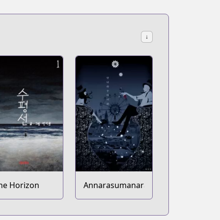
↓
he Horizon
Annarasumanara