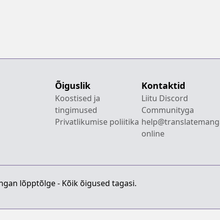
Õiguslik
Kontaktid
Koostised ja
Liitu Discord
tingimused
Communityga
Privatlikumise poliitika
help@translatemang
online
gan lõpptõlge - Kõik õigused tagasi.