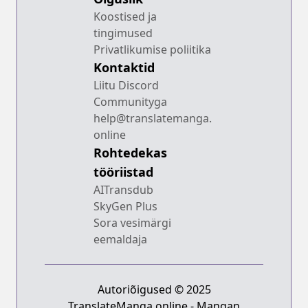
Koostised ja
tingimused
Privatlikumise poliitika
Kontaktid
Liitu Discord
Communityga
help@translatemanga.
online
Rohtedekas
tööriistad
AITransdub
SkyGen Plus
Sora vesimärgi
eemaldaja
Autoriõigused © 2025
TranslateManga.online - Mangan