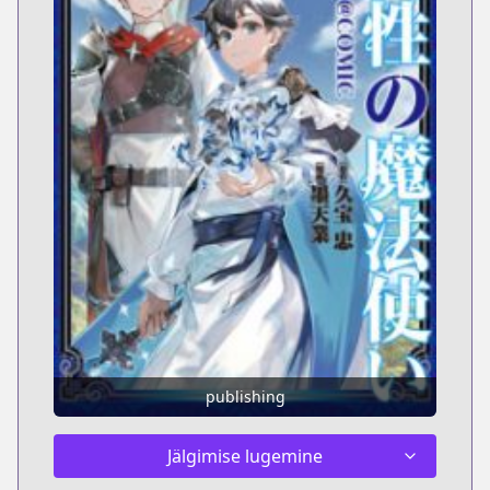
publishing
Jälgimise lugemine