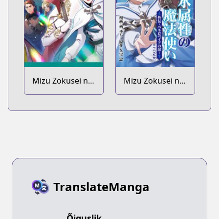
Mizu Zokusei no
Mizu Zokusei no
Mahoutsukai Dai
Mahoutsukai
2-bu @comic
@comic Gaiden:
Penelopeia no
Namida
TranslateManga
Õiguslik