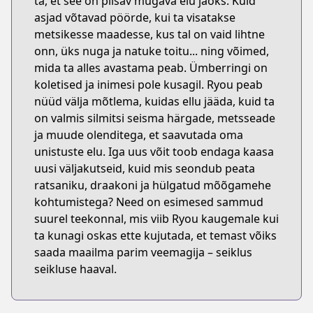
ta, et see on piisav mugava elu jaoks. Kuid
asjad võtavad pöörde, kui ta visatakse
metsikesse maadesse, kus tal on vaid lihtne
onn, üks nuga ja natuke toitu... ning võimed,
mida ta alles avastama peab. Ümberringi on
koletised ja inimesi pole kusagil. Ryou peab
nüüd välja mõtlema, kuidas ellu jääda, kuid ta
on valmis silmitsi seisma härgade, metsseade
ja muude olenditega, et saavutada oma
unistuste elu. Iga uus võit toob endaga kaasa
uusi väljakutseid, kuid mis seondub peata
ratsaniku, draakoni ja hülgatud mõõgamehe
kohtumistega? Need on esimesed sammud
suurel teekonnal, mis viib Ryou kaugemale kui
ta kunagi oskas ette kujutada, et temast võiks
saada maailma parim veemagija – seiklus
seikluse haaval.