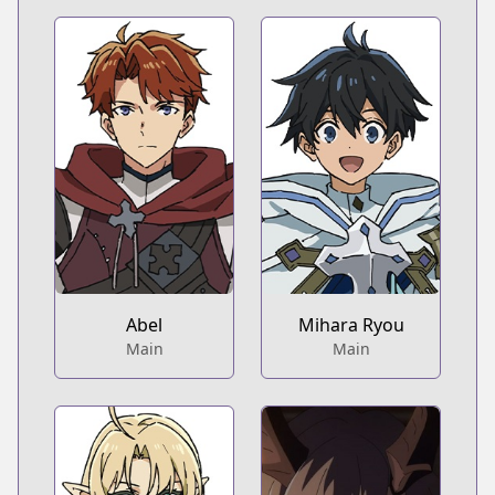
Abel
Mihara Ryou
Main
Main