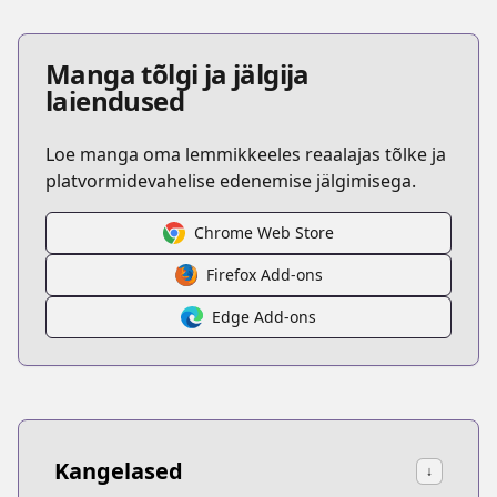
Manga tõlgi ja jälgija
laiendused
Loe manga oma lemmikkeeles reaalajas tõlke ja
platvormidevahelise edenemise jälgimisega.
Chrome Web Store
Firefox Add-ons
Edge Add-ons
Kangelased
↓