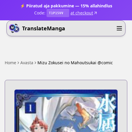
⚡ Piiratud aja pakkumine — 15% allahindlus
Code:
at checkout
T1P15VV
TranslateManga
Home
Avasta
Mizu Zokusei no Mahoutsukai @comic