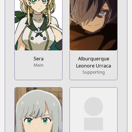
Sera
Alburquerque
Main
Leonore Urraca
Supporting