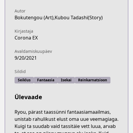
Autor
Bokutengou (Art),Kubou Tadashi(Story)
Kirjastaja
Corona EX
Avaldamiskuupäev
9/20/2021
Sildid
Seiklus
Fantaasia
Isekai
Reinkarnatsioon
Ülevaade
Ryou, pärast taassünni fantaasiamaailmas,
unistab rahulikust elust oma uue veemagiaga.
Kuigi ta suudab vaid tassitäie vett luua, arvab