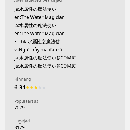
Alternatiivsed pealkirjad
Kitsu
ja:水属性の魔法使い
https://kitsu.app/manga/69143
en:The Water Magician
MangaUpdates
MangaUpdates
ja:水属性の魔法使い
https://www.mangaupdates.com/series.html?id=0
en:The Water Magician
novelUpdates
zh-hk:水屬性之魔法使
novelUpdates
vi:Ngự thủy ma đạo sĩ
https://www.novelupdates.com/series/water-magi
ja:水属性の魔法使い@COMIC
Book☆Walker
ja:水属性の魔法使い@COMIC
Book☆Walker
https://bookwalker.jp/series/336111
Hinnang
Official English
6.31
Official English
★
★
★
★
★
https://j-novel.club/series/the-water-magician-ma
Populaarsus
7079
Lugejad
3179