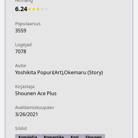
Hinnang
6.24
★
★
★
★
★
Populaarsus
3559
Lugejad
7078
Autor
Yoshikita Popuri(Art),Okemaru (Story)
Kirjastaja
Shounen Ace Plus
Avaldamiskuupäev
3/26/2021
Sildid
Komöödia
Romantika
Kool
Shounen