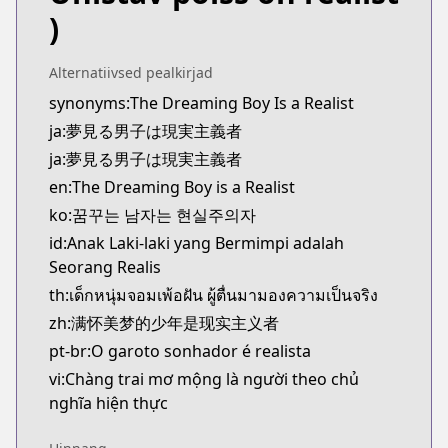
Kitsu
)
https://kitsu.app/manga/yumemiru-danshi-wa-gen
MangaUpdates
Alternatiivsed pealkirjad
MangaUpdates
synonyms:The Dreaming Boy Is a Realist
https://www.mangaupdates.com/series.html?id=1
ja:夢見る男子は現実主義者
novelUpdates
novelUpdates
ja:夢見る男子は現実主義者
https://www.novelupdates.com/series/yume-miru-
en:The Dreaming Boy is a Realist
Book☆Walker
ko:꿈꾸는 남자는 현실주의자
Book☆Walker
id:Anak Laki-laki yang Bermimpi adalah
https://bookwalker.jp/series/319275/list
Seorang Realis
Web Ace
th:เด็กหนุ่มจอมเพ้อฝัน ผู้ตื่นมามองความเป็นจริง
Web Ace
zh:满怀美梦的少年是现实主义者
https://web-ace.jp/shonenace/contents/518/
ComicWalker
pt-br:O garoto sonhador é realista
ComicWalker
vi:Chàng trai mơ mộng là người theo chủ
https://comic-walker.com/contents/detail/KDCW_
nghĩa hiện thực