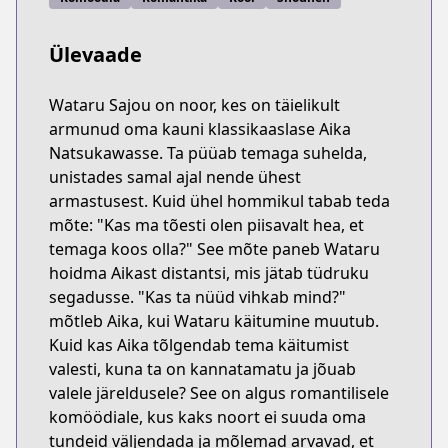
Ülevaade
Wataru Sajou on noor, kes on täielikult
armunud oma kauni klassikaaslase Aika
Natsukawasse. Ta püüab temaga suhelda,
unistades samal ajal nende ühest
armastusest. Kuid ühel hommikul tabab teda
mõte: "Kas ma tõesti olen piisavalt hea, et
temaga koos olla?" See mõte paneb Wataru
hoidma Aikast distantsi, mis jätab tüdruku
segadusse. "Kas ta nüüd vihkab mind?"
mõtleb Aika, kui Wataru käitumine muutub.
Kuid kas Aika tõlgendab tema käitumist
valesti, kuna ta on kannatamatu ja jõuab
valele järeldusele? See on algus romantilisele
komöödiale, kus kaks noort ei suuda oma
tundeid väljendada ja mõlemad arvavad, et