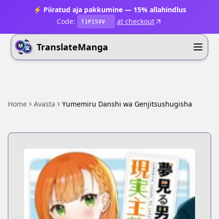
⚡ Piiratud aja pakkumine — 15% allahindlus
Code:
at checkout
T1P15VV
TranslateManga
Home
Avasta
Yumemiru Danshi wa Genjitsushugisha