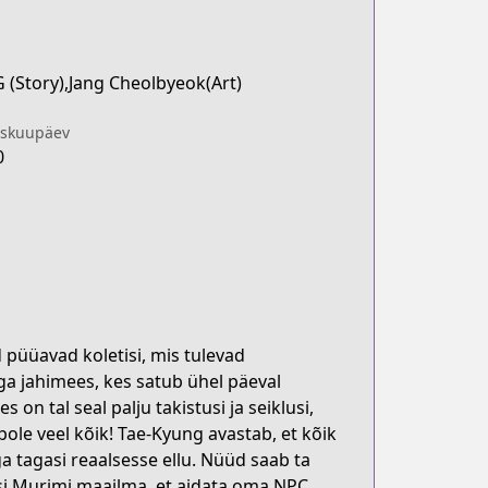
 (Story),Jang Cheolbyeok(Art)
iskuupäev
0
 püüavad koletisi, mis tulevad
ga jahimees, kes satub ühel päeval
n tal seal palju takistusi ja seiklusi,
ole veel kõik! Tae-Kyung avastab, et kõik
 tagasi reaalsesse ellu. Nüüd saab ta
si Murimi maailma, et aidata oma NPC