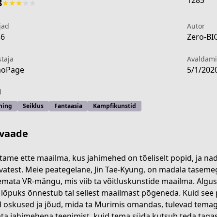
1283
8
★
★
★
★
★
jad
Autor
46
Zero-BIG
staja
Avaldam
aoPage
5/1/202
d
ming
Seiklus
Fantaasia
Kampfikunstid
vaade
tame ette maailma, kus jahimehed on tõeliselt popid, ja nad
vatest. Meie peategelane, Jin Tae-Kyung, on madala taseme
mata VR-mängu, mis viib ta võitluskunstide maailma. Alguses o
fo
 lõpuks õnnestub tal sellest maailmast põgeneda. Kuid see p
 oskused ja jõud, mida ta Murimis omandas, tulevad temaga
ata jahimehena teenimist, kuid tema süda kutsub teda taga