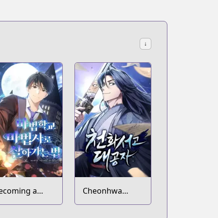
↓
ecoming a
Cheonhwa
agic School
Archive's Young
age
Master