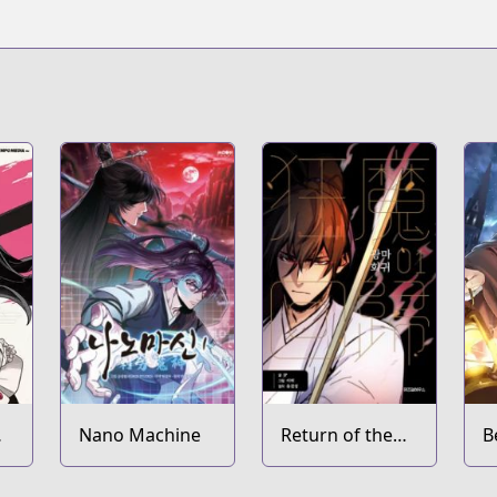
Nano Machine
Return of the
B
Mad Demon
M
M