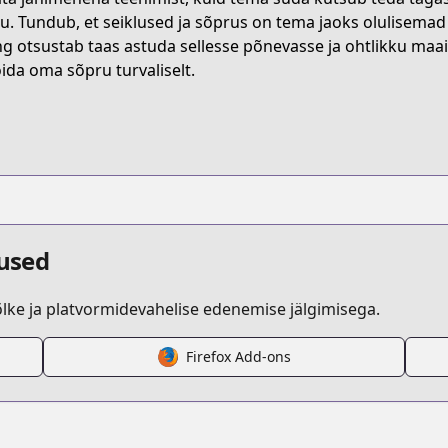
t/로그인-무림/2384?tab=episode
u. Tundub, et seiklused ja sõprus on tema jaoks olulisemad ku
g otsustab taas astuda sellesse põnevasse ja ohtlikku maailm
oida oma sõpru turvaliselt.
topic/11042/
123
B%A1%9C%EA%B7%B8%EC%9D%B8-%EB%AC%B4%EB%A6%BC/5
dused
ke ja platvormidevahelise edenemise jälgimisega.
Firefox Add-ons