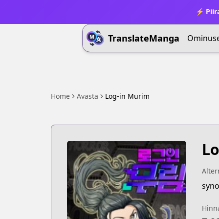
⚡ Piir
TranslateManga
Ominus
Home
Avasta
Log-in Murim
Lo
Alter
syno
Hinn