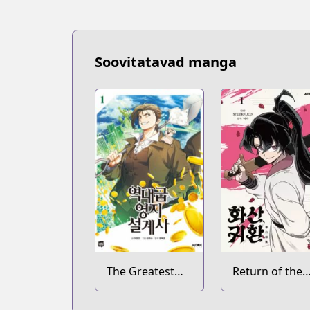
Soovitatavad manga
The Greatest
Return of the
Estate
Blossoming
Developer
Blade