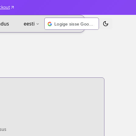
ckout
ndus
eesti
Logige sisse Google’i kontoga
Vaheta teema
sus