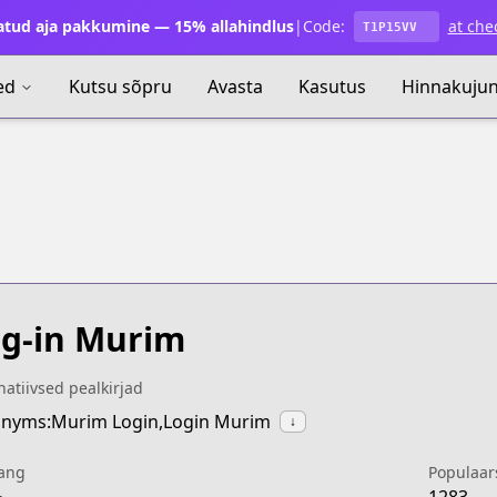
atud aja pakkumine — 15% allahindlus
|
Code:
at che
T1P15VV
ed
Kutsu sõpru
Avasta
Kasutus
Hinnakuju
g-in Murim
natiivsed pealkirjad
nyms:Murim Login,Login Murim
↓
ang
Populaar