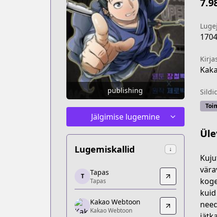
7.9
Luge
170
Kirja
Kak
publishing
Sildi
Toi
Jälgimise lugemine
Üle
Lugemiskallid
↓
Kuju
Tapas
vära
Tapas
T
Tapas
koge
Tapas
https://tapas.io/series/log-in-murim/in
kuid
Kakao Webtoon
Kakao Webtoon
need
Kakao Webtoon
Kakao Webtoon
jätk