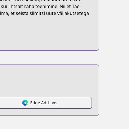
i lihtsalt raha teenimine. Nii et Tae-
a, et seista silmitsi uute väljakutsetega
4872059
Edge Add-ons