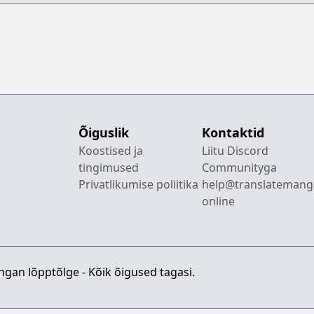
Õiguslik
Kontaktid
Koostised ja
Liitu Discord
tingimused
Communityga
Privatlikumise poliitika
help@translatemang
online
gan lõpptõlge - Kõik õigused tagasi.