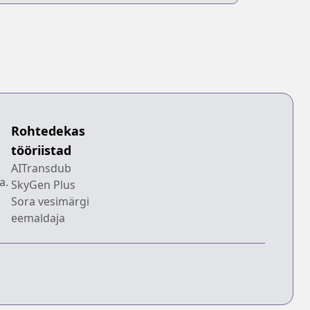
Rohtedekas
tööriistad
AITransdub
a.
SkyGen Plus
Sora vesimärgi
eemaldaja