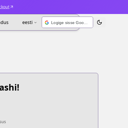
ckout
ndus
eesti
Logige sisse Google’i kontoga
Vaheta teema
ashi!
sus