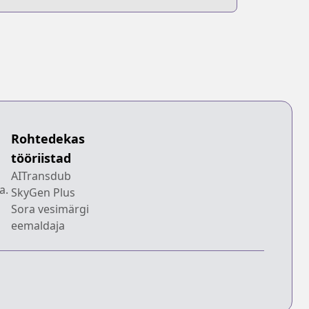
Rohtedekas
tööriistad
AITransdub
a.
SkyGen Plus
Sora vesimärgi
eemaldaja