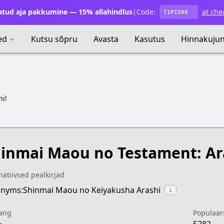
atud aja pakkumine — 15% allahindlus
|
Code:
at che
T1P15VV
ed
Kutsu sõpru
Avasta
Kasutus
Hinnakuju
i!
inmai Maou no Testament: Ar
natiivsed pealkirjad
nyms:Shinmai Maou no Keiyakusha Arashi
↓
ang
Populaar