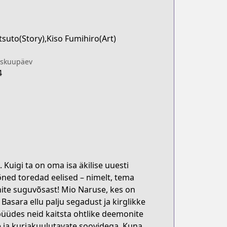
suto(Story),Kiso Fumihiro(Art)
iskuupäev
4
Kuigi ta on oma isa äkilise uuesti
mõned toredad eelised – nimelt, tema
nite suguvõsast! Mio Naruse, kes on
asara ellu palju segadust ja kirglikke
üüdes neid kaitsta ohtlike deemonite
te ja kurjakuulutavate soovidega. Kuna