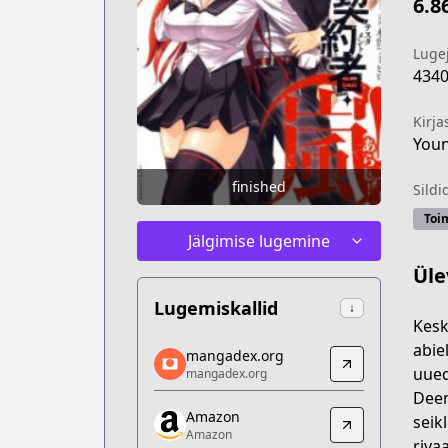
6.8
Luge
434
Kirja
Youn
finished
Sildi
Toi
Jälgimise lugemine
Üle
Lugemiskallid
↓
Kesk
mangadex.org
abie
mangadex.org
mangadex.org
uued
mangadex.org
https://mangadex.org/title/906bc40b-
Deem
Amazon
Amazon
seik
Amazon
Amazon
riva