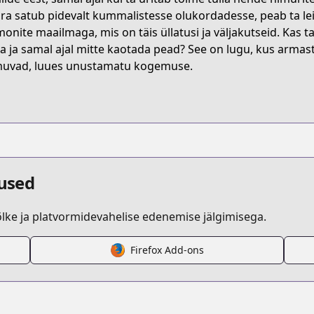
t/B075NNZTTR
ra satub pidevalt kummalistesse olukordadesse, peab ta le
onite maailmaga, mis on täis üllatusi ja väljakutseid. Kas 
ta ja samal ajal mitte kaotada pead? See on lugu, kus armas
he-testament-of-sister-new-devil-storm
uvad, luues unustamatu kogemuse.
s.html?id=107147
dused
ke ja platvormidevahelise edenemise jälgimisega.
m/series/the-testament-of-sister-new-devil-storm/
Firefox Add-ons