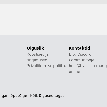
Õiguslik
Kontaktid
Koostised ja
Liitu Discord
tingimused
Communityga
Privatlikumise poliitika
help@translatemang
online
gan lõpptõlge - Kõik õigused tagasi.