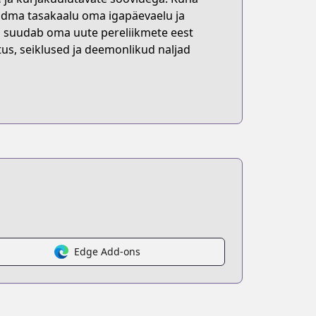
idma tasakaalu oma igapäevaelu ja
ta suudab oma uute pereliikmete eest
tus, seiklused ja deemonlikud naljad
Edge Add-ons