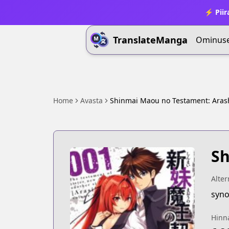
⚡ Piir
TranslateManga
Ominus
Home
Avasta
Shinmai Maou no Testament: Arash
Sh
Alter
syno
Hinn