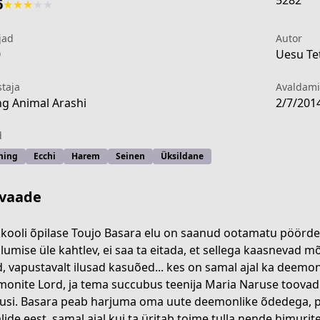
5282
6
★
★
★
★
★
jad
Autor
0
Uesu Tet
staja
Avaldam
g Animal Arashi
2/7/201
d
ming
Ecchi
Harem
Seinen
Üksildane
vaade
kooli õpilase Toujo Basara elu on saanud ootamatu pöörde. 
llumise üle kahtlev, ei saa ta eitada, et sellega kaasnevad 
, vapustavalt ilusad kasuõed... kes on samal ajal ka deemo
1b69-4bb2-948e-cc9cb463cf85
onite Lord, ja tema succubus teenija Maria Naruse toovad B
lusi. Basara peab harjuma oma uute deemonlike õdedega, p
alide eest, samal ajal kui ta üritab toime tulla nende himuri