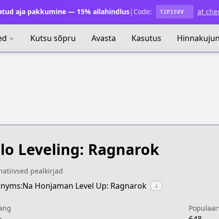
atud aja pakkumine — 15% allahindlus
|
Code:
at che
T1P15VV
ed
Kutsu sõpru
Avasta
Kasutus
Hinnakuju
lo Leveling: Ragnarok
natiivsed pealkirjad
nyms:Na Honjaman Level Up: Ragnarok
↓
ang
Populaar