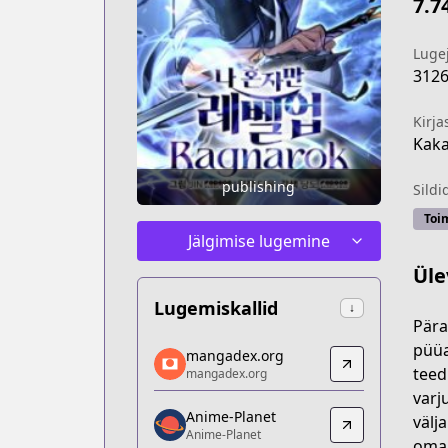
7.7
Luge
312
Kirja
Kak
publishing
Sildi
Toi
Jälgimise lugemine
Üle
Lugemiskallid
↓
Pära
mangadex.org
püüa
mangadex.org
mangadex.org
teed
mangadex.org
https://mangadex.org/title/ade0306c-
varj
Anime-Planet
Anime-Planet
välj
Anime-Planet
Anime-Planet
oma 