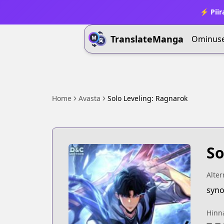
⚡ Piir
TranslateManga
Ominus
Home
Avasta
Solo Leveling: Ragnarok
So
Alter
syno
Hinn