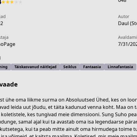
648
4
★
★
★
★
★
jad
Autor
62
Daul (Sto
staja
Avaldam
aoPage
7/31/20
d
ming
Täiskasvanud näitlejad
Seiklus
Fantaasia
Linnafantasia
vaade
st ühe oma liikme surma on Absoluutsed Ühed, kes on loo
vad leida uut jõudu, et täita kadunud venna koht. Maa on 
 koletistele, kes tungivad meie dimensiooni. Sung Suho pea
f4b6-4890-9edb-1ddf04df2039
udunge, samal ajal kui ta avastab oma isa legendaarse päran
akutsetega, kui ta peab mitte ainult oma hirmudega toime t
isa võimeid, et kaitsta maailma. Koletised, mis meie maail