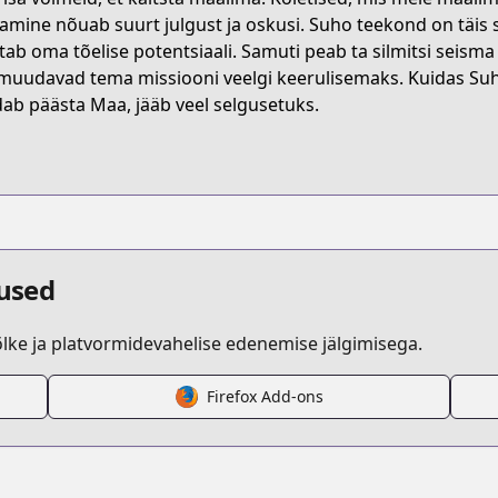
solo-leveling-ragnarok
amine nõuab suurt julgust ja oskusi. Suho teekond on täis sei
tab oma tõelise potentsiaali. Samuti peab ta silmitsi seism
muudavad tema missiooni veelgi keerulisemaks. Kuidas Suho
2703
ab päästa Maa, jääb veel selgusetuks.
s.html?id=m13i58t
agnarok/info
dused
ke ja platvormidevahelise edenemise jälgimisega.
Firefox Add-ons