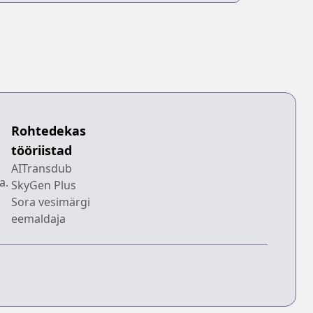
Rohtedekas
tööriistad
AITransdub
a.
SkyGen Plus
Sora vesimärgi
eemaldaja