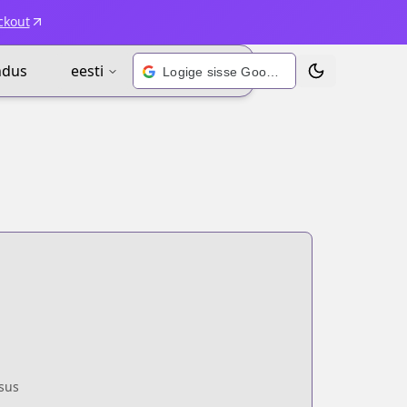
ckout
ndus
eesti
Logige sisse Google’i kontoga
Vaheta teema
sus