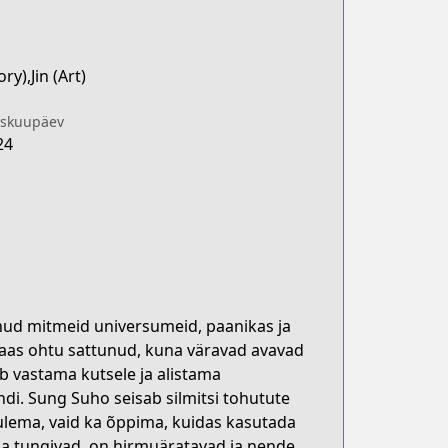
ry),Jin (Art)
iskuupäev
24
nud mitmeid universumeid, paanikas ja
taas ohtu sattunud, kuna väravad avavad
b vastama kutsele ja alistama
di. Sung Suho seisab silmitsi tohutute
ulema, vaid ka õppima, kuidas kasutada
ma tungivad, on hirmuäratavad ja nende