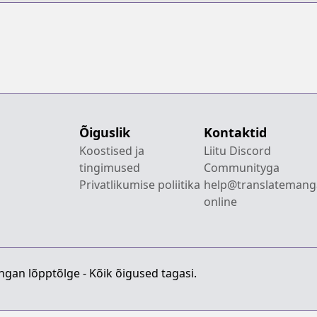
Õiguslik
Kontaktid
Koostised ja
Liitu Discord
tingimused
Communityga
Privatlikumise poliitika
help@translatemang
online
gan lõpptõlge - Kõik õigused tagasi.