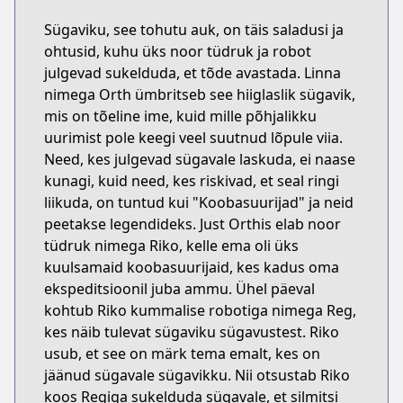
Sügaviku, see tohutu auk, on täis saladusi ja
ohtusid, kuhu üks noor tüdruk ja robot
julgevad sukelduda, et tõde avastada. Linna
nimega Orth ümbritseb see hiiglaslik sügavik,
mis on tõeline ime, kuid mille põhjalikku
uurimist pole keegi veel suutnud lõpule viia.
Need, kes julgevad sügavale laskuda, ei naase
kunagi, kuid need, kes riskivad, et seal ringi
liikuda, on tuntud kui "Koobasuurijad" ja neid
peetakse legendideks. Just Orthis elab noor
tüdruk nimega Riko, kelle ema oli üks
kuulsamaid koobasuurijaid, kes kadus oma
ekspeditsioonil juba ammu. Ühel päeval
kohtub Riko kummalise robotiga nimega Reg,
kes näib tulevat sügaviku sügavustest. Riko
usub, et see on märk tema emalt, kes on
jäänud sügavale sügavikku. Nii otsustab Riko
koos Regiga sukelduda sügavale, et silmitsi