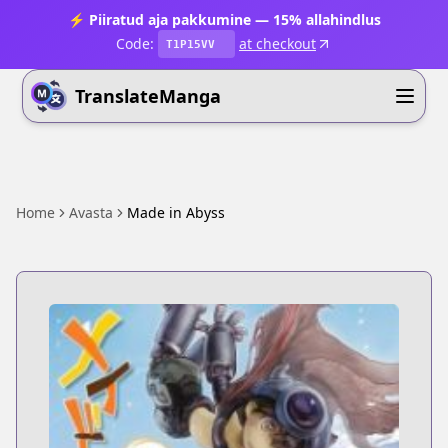
⚡ Piiratud aja pakkumine — 15% allahindlus
Code:
at checkout
T1P15VV
TranslateManga
Home
Avasta
Made in Abyss