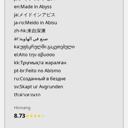
Kitsu
en:Made in Abyss
https://kitsu.app/manga/38449
ja:メイドインアビス
CDJapan
ja-ro:Meido in Abisu
CDJapan
zh-hk:来自深渊
https://www.anime-planet.com/manga/https://ww
MangaUpdates
ar:صنع في الهاوية
MangaUpdates
ka:უფსკრულში გაკეთებული
https://www.mangaupdates.com/series.html?id=8
el:Απο την αβυσσο
Book☆Walker
kk:Тұңғиықта жаралған
Book☆Walker
pt-br:Feito no Abismo
https://bookwalker.jp/series/17273
ru:Созданный в бездне
Official English
Official English
sv:Skapt ur Avgrunden
https://sevenseasentertainment.com/series/made-
th:ผ่าเหวนรก
Hinnang
8.73
★
★
★
★
★