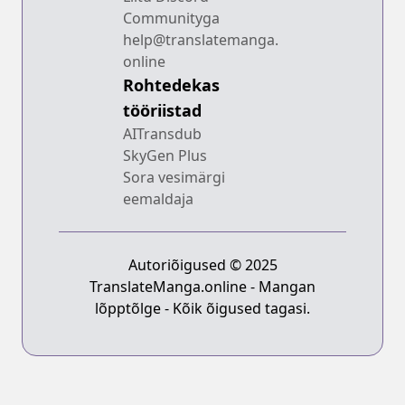
Communityga
help@translatemanga.
online
Rohtedekas
tööriistad
AITransdub
SkyGen Plus
Sora vesimärgi
eemaldaja
Autoriõigused © 2025
TranslateManga.online - Mangan
lõpptõlge - Kõik õigused tagasi.