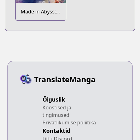
Made in Abyss:
Koushiki
Anthology
TranslateManga
Õiguslik
Koostised ja
tingimused
Privatlikumise poliitika
Kontaktid
Liitu Discord