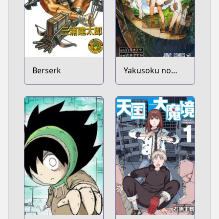
Berserk
Yakusoku no
Neverland