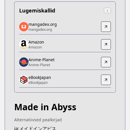
Lugemiskallid
↓
mangadex.org
mangadex.org
mangadex.org
mangadex.org
https://mangadex.org/title/80422e14-b9ad-4fda-9
Amazon
Amazon
Amazon
Amazon
https://www.amazon.co.jp/dp/B0F4RN5L3P
Anime-Planet
Anime-Planet
Anime-Planet
Anime-Planet
eBookJapan
https://www.anime-planet.com/manga/made-in-a
eBookJapan
eBookJapan
eBookJapan
https://ebookjapan.yahoo.co.jp/books/242413
Made in Abyss
Official Raw
Official Raw
https://webcomicgamma.takeshobo.co.jp/manga
Alternatiivsed pealkirjad
Kitsu
ja:メイドインアビス