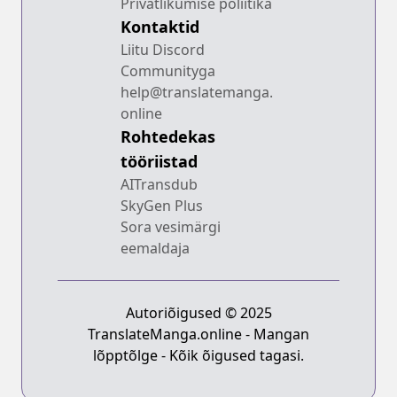
Privatlikumise poliitika
Kontaktid
Liitu Discord
Communityga
help@translatemanga.
online
Rohtedekas
tööriistad
AITransdub
SkyGen Plus
Sora vesimärgi
eemaldaja
Autoriõigused © 2025
TranslateManga.online - Mangan
lõpptõlge - Kõik õigused tagasi.