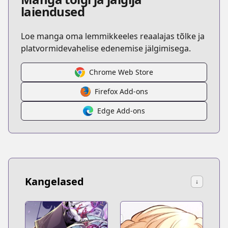
laiendused
Loe manga oma lemmikkeeles reaalajas tõlke ja
platvormidevahelise edenemise jälgimisega.
Chrome Web Store
Firefox Add-ons
Edge Add-ons
Kangelased
↓