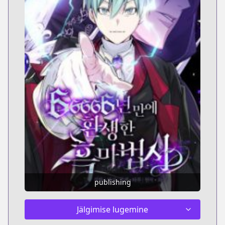
publishing
Jälgimise lugemine