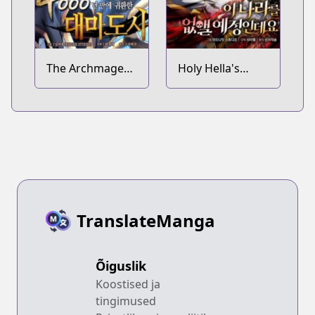
The Archmage
Holy Hella's
Returns After
Ultimate End
4000 Years
TranslateManga
Õiguslik
Koostised ja
tingimused