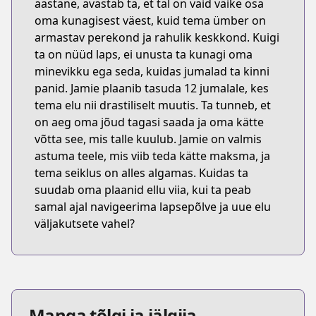
aastane, avastab ta, et tal on vaid väike osa
oma kunagisest väest, kuid tema ümber on
armastav perekond ja rahulik keskkond. Kuigi
ta on nüüd laps, ei unusta ta kunagi oma
minevikku ega seda, kuidas jumalad ta kinni
panid. Jamie plaanib tasuda 12 jumalale, kes
tema elu nii drastiliselt muutis. Ta tunneb, et
on aeg oma jõud tagasi saada ja oma kätte
võtta see, mis talle kuulub. Jamie on valmis
astuma teele, mis viib teda kätte maksma, ja
tema seiklus on alles algamas. Kuidas ta
suudab oma plaanid ellu viia, kui ta peab
samal ajal navigeerima lapsepõlve ja uue elu
väljakutsete vahel?
Manga tõlgi ja jälgija