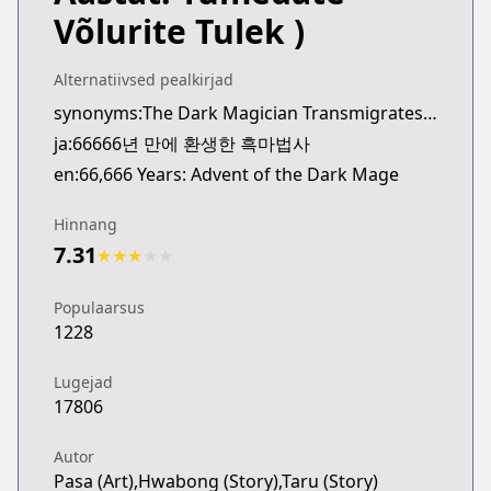
Webtoons
Võlurite Tulek )
https://www.webtoons.com/th/fantasy/66666-years
Webtoons
Alternatiivsed pealkirjad
Webtoons
synonyms:The Dark Magician Transmigrates After 66666 Years,Black Mage Reborn After 66666 Years,66666-nyeon Man-e Hwangsaenghan Heukmabeopsa
https://www.webtoons.com/en/fantasy/66666-years
ja:66666년 만에 환생한 흑마법사
Naver Series
Naver Series
en:66,666 Years: Advent of the Dark Mage
https://series.naver.com/comic/detail.series?pro
Naver Webtoon
Hinnang
Naver Webtoon
7.31
★
★
★
★
★
https://comic.naver.com/webtoon/list?titleId=7751
Populaarsus
1228
Lugejad
17806
Autor
Pasa (Art),Hwabong (Story),Taru (Story)