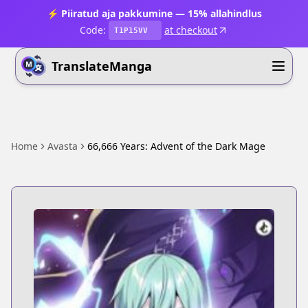
⚡ Piiratud aja pakkumine — 15% allahindlus
Code:
at checkout
T1P15VV
TranslateManga
Home
Avasta
66,666 Years: Advent of the Dark Mage