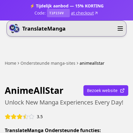
⚡ Tijdelijk aanbod — 15% KORTING
Code:
at checkout
T1P15VV
TranslateManga
Home
Ondersteunde manga-sites
animeallstar
AnimeAllStar
Bezoek website
Unlock New Manga Experiences Every Day!
3.5
TranslateManga Ondersteunde functies: