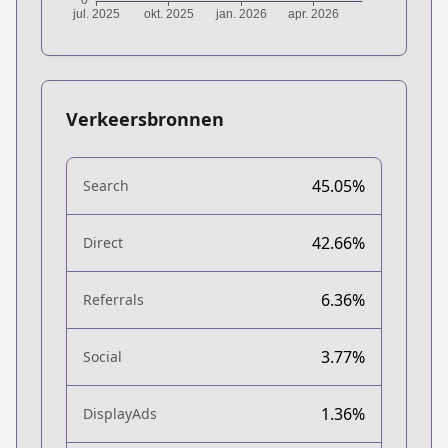
Verkeersbronnen
45.05%
Search
42.66%
Direct
6.36%
Referrals
3.77%
Social
1.36%
DisplayAds