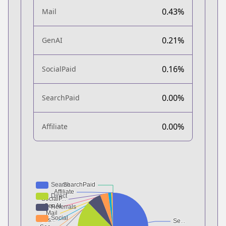
0.43%
Mail
0.21%
GenAI
0.16%
SocialPaid
0.00%
SearchPaid
0.00%
Affiliate