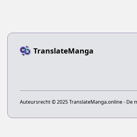
TranslateManga
Auteursrecht © 2025 TranslateManga.online - De 