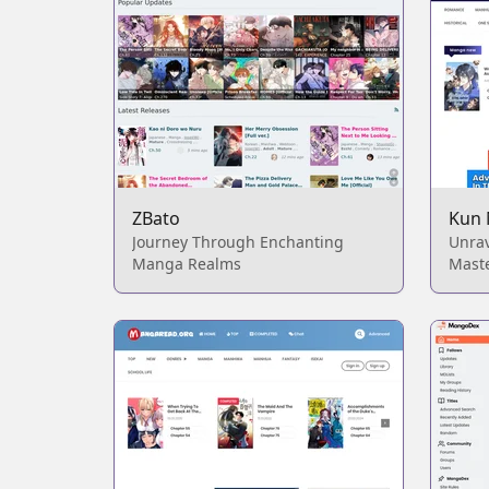
ZBato
Kun
Journey Through Enchanting
Unrav
Manga Realms
Mast