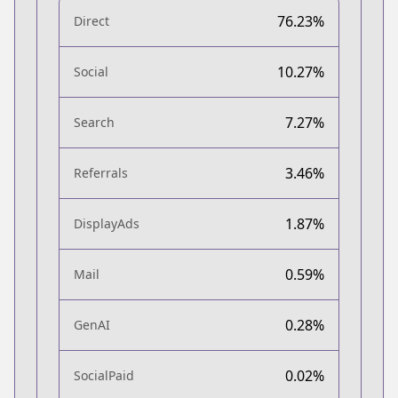
76.23%
Direct
10.27%
Social
7.27%
Search
3.46%
Referrals
1.87%
DisplayAds
0.59%
Mail
0.28%
GenAI
0.02%
SocialPaid