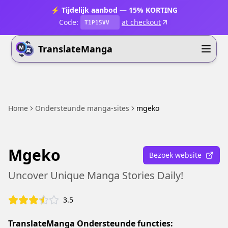
⚡ Tijdelijk aanbod — 15% KORTING
Code:
at checkout
T1P15VV
TranslateManga
Home
Ondersteunde manga-sites
mgeko
Mgeko
Bezoek website
Uncover Unique Manga Stories Daily!
3.5
TranslateManga Ondersteunde functies: