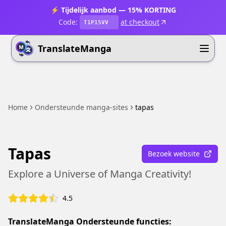
⚡ Tijdelijk aanbod — 15% KORTING
Code:
at checkout
T1P15VV
TranslateManga
Home
Ondersteunde manga-sites
tapas
Tapas
Bezoek website
Explore a Universe of Manga Creativity!
4.5
TranslateManga Ondersteunde functies: