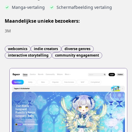
Manga-vertaling
Schermafbeelding vertaling
Maandelijkse unieke bezoekers:
3M
webcomics
indie creators
diverse genres
interactive storytelling
community engagement