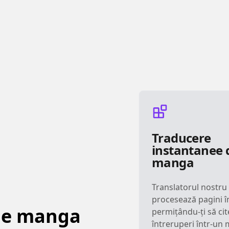
Traducere
instantanee 
manga
Translatorul nostr
procesează pagini î
 de manga
permițându-ți să cit
întreruperi într-un 