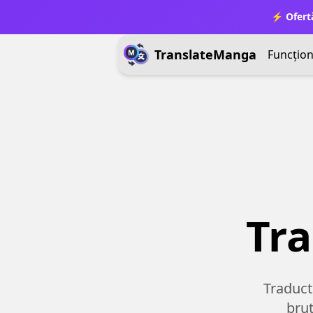
⚡ Ofert
TranslateManga
Funcționa
Tr
Traduct
brut