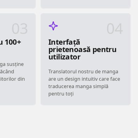
03
04
u 100+
Interfață
prietenoasă pentru
utilizator
ga susține
 făcând
Translatorul nostru de manga
itorilor din
are un design intuitiv care face
traducerea manga simplă
pentru toți