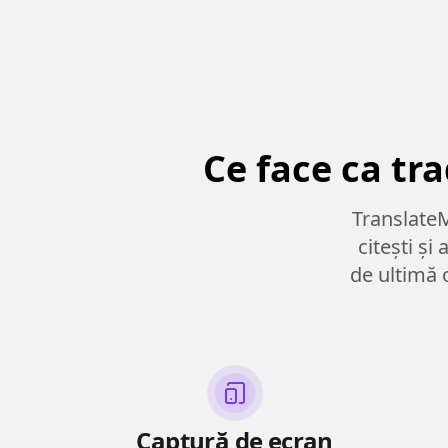
Ce face ca tr
TranslateM
citești ș
de ultimă 
Captură de ecran