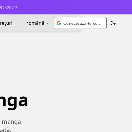
heckout
rețuri
română
Conectează-te cu Google
Schimbă t
nga
eu manga
sată.