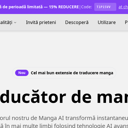
ă de perioadă limitată — 15% REDUCERE
|
Code:
at c
T1P15VV
lități
Invită prieteni
Descoperă
Utilizare
P
Cel mai bun extensie de traducere manga
Nou
aducător de ma
orul nostru de Manga AI transformă instantan
ă în mai multe limbi folosind tehnologie AI avan