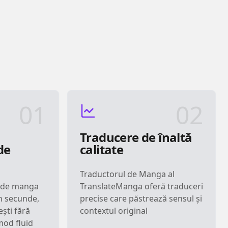
01
02
Traducere de înaltă
de
calitate
Traductorul de Manga al
u de manga
TranslateManga oferă traduceri
n secunde,
precise care păstrează sensul și
ești fără
contextul original
mod fluid