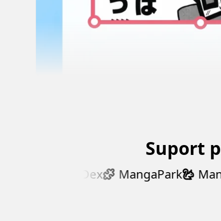
Suport 
ng
MangaDex
MangaPark
Manga