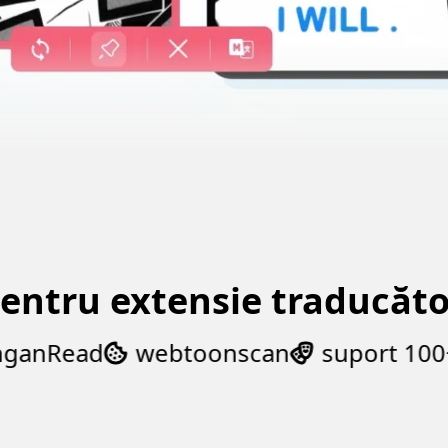
pentru extensie traducăt
nRead
webtoonscan
suport 100+
M