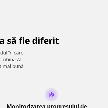
să fie diferit
dul în care
combină AI
ea mai bună
Monitorizarea progresului de