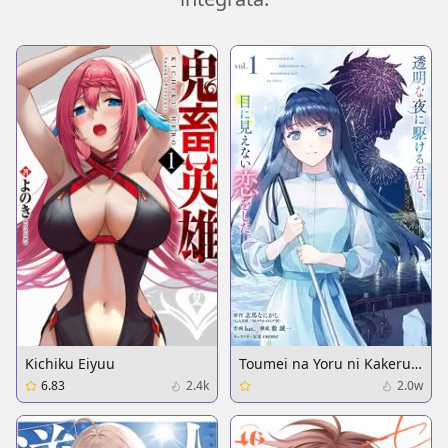
Kichiku Eiyuu
Toumei na Yoru ni Kakeru
Kimi to, Me ni Mienai Koi
6.83
2.4k
2.0w
wo Shita.