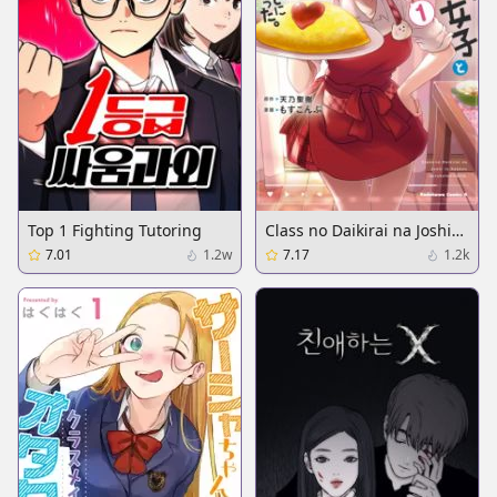
Top 1 Fighting Tutoring
Class no Daikirai na Joshi
to Kekkon suru Koto ni
7.01
1.2w
7.17
1.2k
Natta.