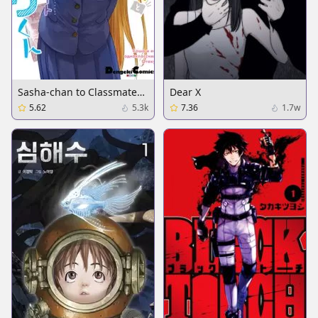
Sasha-chan to Classmate
Dear X
Otaku-kun
5.62
5.3k
7.36
1.7w