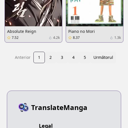
Absolute Reign
Piano no Mori
7.52
4.2k
8.37
1.3k
Anterior
1
2
3
4
5
Următorul
TranslateManga
Legal