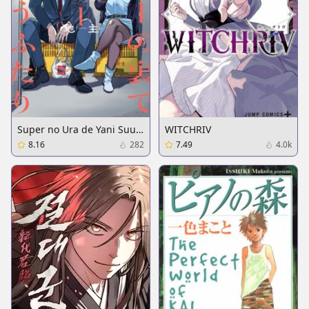
Super no Ura de Yani Suu
WITCHRIV
Futari
8.16
282
7.49
4.0k