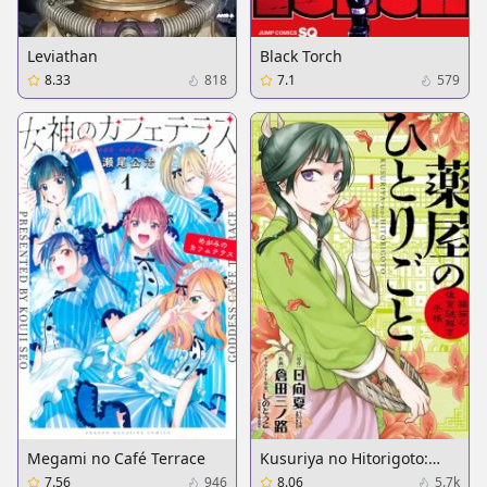
Leviathan
Black Torch
8.33
818
7.1
579
Megami no Café Terrace
Kusuriya no Hitorigoto:
Maomao no Koukyuu
7.56
946
8.06
5.7k