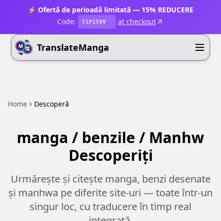
⚡ Ofertă de perioadă limitată — 15% REDUCERE
Code:
at checkout
T1P15VV
TranslateManga
Home
Descoperă
manga / benzile / Manhw
Descoperiți
Urmărește și citește manga, benzi desenate
și manhwa pe diferite site-uri — toate într-un
singur loc, cu traducere în timp real
integrată.