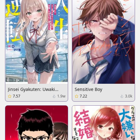
Jinsei Gyakuten: Uwaki
Sensitive Boy
sare, Enzai wo Kiserareta
7.57
1.9w
7.22
3.0k
Ore ga, Gakuen Ichi no
Bishoujo ni Natsukareru