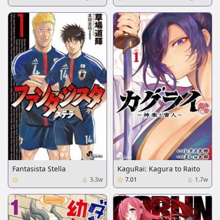
Nazotoki Techou
Fantasista Stella
KaguRai: Kagura to Raito
3.3w
7.01
1.7w