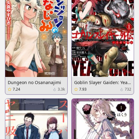
Dungeon no Osananajimi
Goblin Slayer Gaiden: Year
One
7.24
3.3k
7.93
732