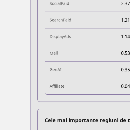
2.3
SocialPaid
1.2
SearchPaid
1.1
DisplayAds
0.5
Mail
0.3
GenAI
0.0
Affiliate
Cele mai importante regiuni de t