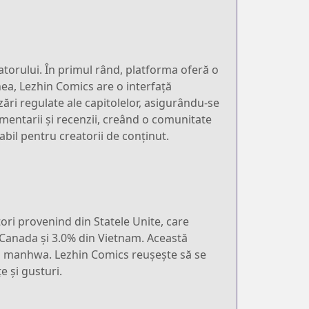
atorului. În primul rând, platforma oferă o
menea, Lezhin Comics are o interfață
izări regulate ale capitolelor, asigurându-se
omentarii și recenzii, creând o comunitate
abil pentru creatorii de conținut.
ori provenind din Statele Unite, care
n Canada și 3.0% din Vietnam. Această
 și manhwa. Lezhin Comics reușește să se
e și gusturi.