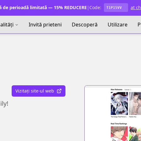
ă de perioadă limitată — 15% REDUCERE
|
Code:
at c
T1P15VV
lități
Invită prieteni
Descoperă
Utilizare
P
Vizitați site-ul web
ly!