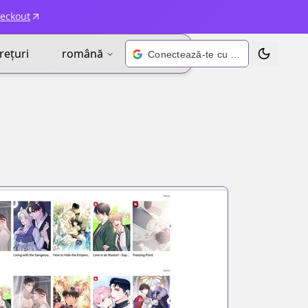
heckout
rețuri
română
Conectează-te cu Google
Schimbă t