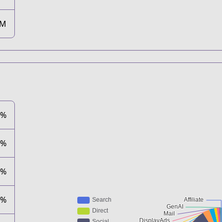
5M
1%
2%
0%
2%