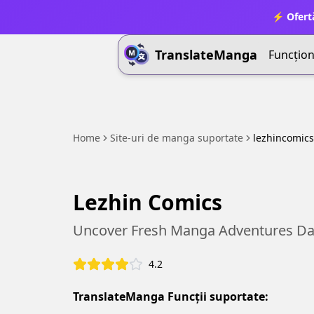
⚡ Ofert
TranslateManga
Funcționa
Home
Site-uri de manga suportate
lezhincomics
Lezhin Comics
Uncover Fresh Manga Adventures Dai
4.2
TranslateManga Funcții suportate: