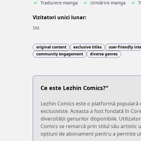
Traducere manga
Urmărire manga
T
Vizitatori unici lunar:
5M
original content
exclusive titles
user-friendly int
community engagement
diverse genres
Ce este Lezhin Comics?"
Lezhin Comics este o platformă populară d
exclusiviste. Aceasta a fost fondată în Core
diversității genurilor disponibile. Utilizat
Comics se remarcă prin stilul său artistic 
opțiuni de abonament pentru a permite uti