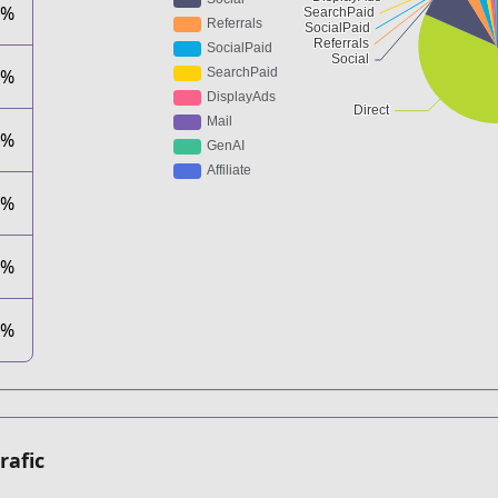
7%
1%
4%
3%
5%
4%
rafic