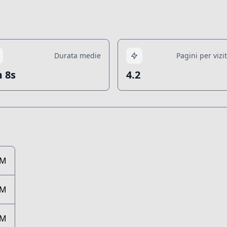
Durata medie
Pagini per vizi
 8s
4.2
3M
3M
3M