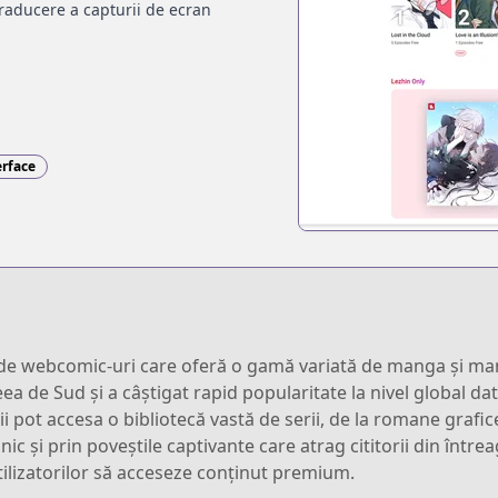
raducere a capturii de ecran
erface
e webcomic-uri care oferă o gamă variată de manga și manhwa
ea de Sud și a câștigat rapid popularitate la nivel global dat
orii pot accesa o bibliotecă vastă de serii, de la romane grafi
unic și prin poveștile captivante care atrag cititorii din în
lizatorilor să acceseze conținut premium.