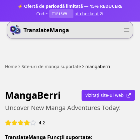
⚡ Ofertă de perioadă limitată — 15% REDUCERE
Code:
at checkout
T1P15VV
TranslateManga
Home
Site-uri de manga suportate
mangaberri
MangaBerri
Vizitați site-ul web
Uncover New Manga Adventures Today!
4.2
TranslateManga Funcții suportate: