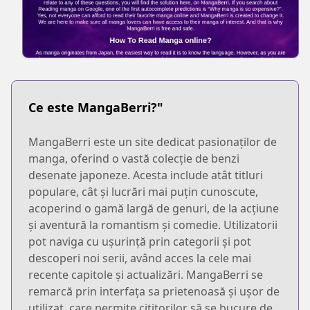
Ce este MangaBerri?"
MangaBerri este un site dedicat pasionaților de
manga, oferind o vastă colecție de benzi
desenate japoneze. Acesta include atât titluri
populare, cât și lucrări mai puțin cunoscute,
acoperind o gamă largă de genuri, de la acțiune
și aventură la romantism și comedie. Utilizatorii
pot naviga cu ușurință prin categorii și pot
descoperi noi serii, având acces la cele mai
recente capitole și actualizări. MangaBerri se
remarcă prin interfața sa prietenoasă și ușor de
utilizat, care permite cititorilor să se bucure de