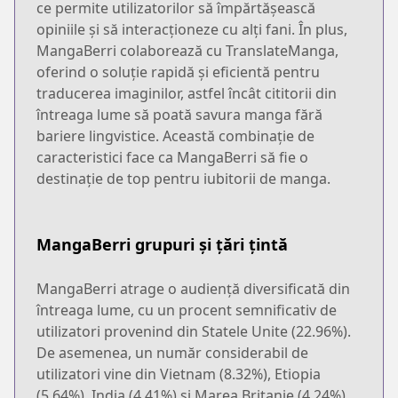
ce permite utilizatorilor să împărtășească
opiniile și să interacționeze cu alți fani. În plus,
MangaBerri colaborează cu TranslateManga,
oferind o soluție rapidă și eficientă pentru
traducerea imaginilor, astfel încât cititorii din
întreaga lume să poată savura manga fără
bariere lingvistice. Această combinație de
caracteristici face ca MangaBerri să fie o
destinație de top pentru iubitorii de manga.
MangaBerri grupuri și țări țintă
MangaBerri atrage o audiență diversificată din
întreaga lume, cu un procent semnificativ de
utilizatori provenind din Statele Unite (22.96%).
De asemenea, un număr considerabil de
utilizatori vine din Vietnam (8.32%), Etiopia
(5.64%), India (4.41%) și Marea Britanie (4.24%).