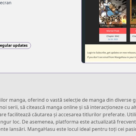
 ecran
regular updates
or manga, oferind o vastă selecție de manga din diverse gen
 noi serii, să citească manga online și să interacționeze cu 
re facilitează căutarea și accesarea titlurilor preferate. Uti
singur loc. De asemenea, platforma este actualizată frecvent 
ente lansări. MangaHasu este locul ideal pentru toți cei pa