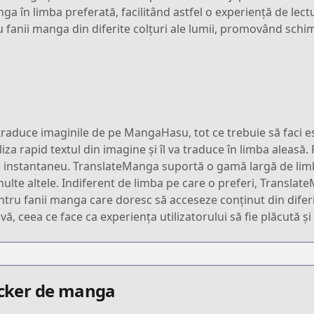
a în limba preferată, facilitând astfel o experiență de lec
 fanii manga din diferite colțuri ale lumii, promovând schimbu
raduce imaginile de pe MangaHasu, tot ce trebuie să faci es
liza rapid textul din imagine și îl va traduce în limba aleasă
 instantaneu. TranslateManga suportă o gamă largă de limbi
te altele. Indiferent de limba pe care o preferi, TranslateMa
tru fanii manga care doresc să acceseze conținut din diferite
ivă, ceea ce face ca experiența utilizatorului să fie plăcută și 
racker de manga