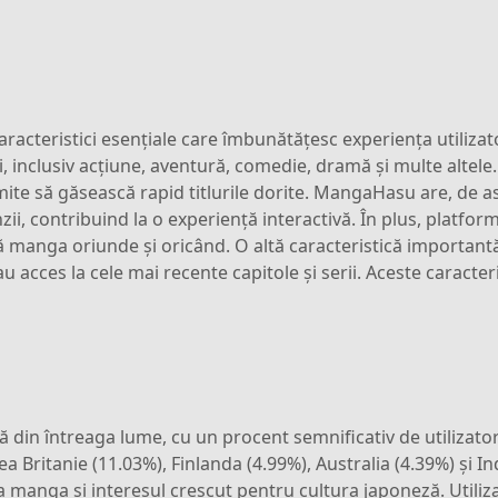
racteristici esențiale care îmbunătățesc experiența utilizat
, inclusiv acțiune, aventură, comedie, dramă și multe altele.
rmite să găsească rapid titlurile dorite. MangaHasu are, de
nzii, contribuind la o experiență interactivă. În plus, platfo
că manga oriunde și oricând. O altă caracteristică important
 au acces la cele mai recente capitole și serii. Aceste caract
din întreaga lume, cu un procent semnificativ de utilizator
a Britanie (11.03%), Finlanda (4.99%), Australia (4.39%) și I
 manga și interesul crescut pentru cultura japoneză. Utilizat