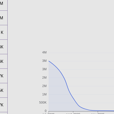
3M
2M
1K
8K
4K
7K
5K
7K