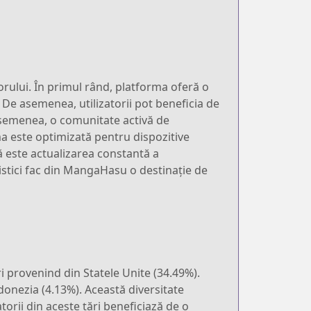
orului. În primul rând, platforma oferă o
 De asemenea, utilizatorii pot beneficia de
 asemenea, o comunitate activă de
rma este optimizată pentru dispozitive
ă este actualizarea constantă a
eristici fac din MangaHasu o destinație de
i provenind din Statele Unite (34.49%).
ndonezia (4.13%). Această diversitate
orii din aceste țări beneficiază de o