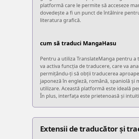
platformă care le permite să acceseze mang
dovedește a fi un punct de întâlnire pentru
literatura grafică.
cum să traduci MangaHasu
Pentru a utiliza TranslateManga pentru a t
va activa funcția de traducere, care va ana
permițându-ți să obții traducerea aproape
japoneză în engleză, română, spaniolă și mul
utilizare. Această platformă este ideală pen
În plus, interfața este prietenoasă și intuit
Extensii de traducător și t