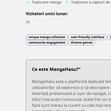
Traducere manga
Traducere a capturii de
Vizitatori unici lunar:
2K
unique manga collection
user-friendly interface
community engagement
diverse genres
Ce este MangaHasu?"
MangaHasu este o platformă dedicată fanil
utilizatorilor să exploreze și să descopere
interfață prietenoasă și ușor de navigat, ca
titluri mai puțin cunoscute, toate într-un 
fanii sunt mereu la curent cu cele mai rec