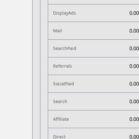
0.0
DisplayAds
0.0
Mail
0.0
SearchPaid
0.0
Referrals
0.0
SocialPaid
0.0
Search
0.0
Affiliate
0.0
Direct