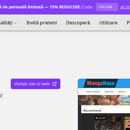
ă de perioadă limitată — 15% REDUCERE
|
Code:
at c
T1P15VV
lități
Invită prieteni
Descoperă
Utilizare
P
Vizitați site-ul web
!