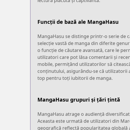
lectură plăcută și captivantă.
Funcții de bază ale MangaHasu
MangaHasu se distinge printr-o serie de ca
selecție vastă de manga din diferite genuri
o funcție de căutare avansată, care le pe
utilizatori care pot lăsa comentarii și rece
mobile, permițând utilizatorilor să citeas
conținutului, asigurându-se că utilizatorii
top pentru toți iubitorii de manga.
MangaHasu grupuri și țări țintă
MangaHasu atrage o audiență diversificată 
Aceasta este urmată de utilizatori din Mare
geografică reflectă popularitatea globală a