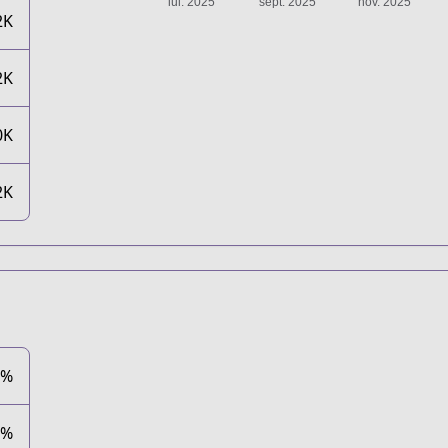
2K
2K
0K
2K
0%
0%