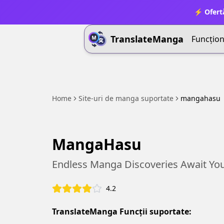
⚡ Ofert
TranslateManga
Funcționa
Home
Site-uri de manga suportate
mangahasu
MangaHasu
Endless Manga Discoveries Await You
4.2
TranslateManga Funcții suportate: