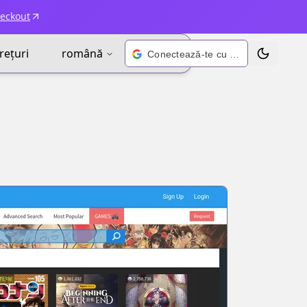
heckout
rețuri
română
Conectează-te cu Google
Schimbă t