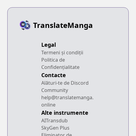
TranslateManga
Legal
Termeni și condiții
Politica de
Confidențialitate
Contacte
Alături-te de Discord
Community
help@translatemanga.
online
Alte instrumente
AITransdub
SkyGen Plus
Eliminator de