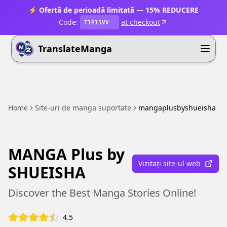
⚡ Ofertă de perioadă limitată — 15% REDUCERE
Code:
at checkout
T1P15VV
TranslateManga
Home
Site-uri de manga suportate
mangaplusbyshueisha
MANGA Plus by
Vizitați site-ul web
SHUEISHA
Discover the Best Manga Stories Online!
4.5