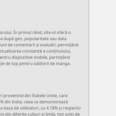
rului. În primul rând, site-ul oferă o
anga după gen, popularitate sau data
uni de comentarii și evaluări, permițând
 actualizarea constantă a conținutului,
 pentru dispozitive mobile, permițând
ție de top pentru iubitorii de manga.
i provenind din Statele Unite, care
5.45% din India, ceea ce demonstrează
 baza de utilizatori, cu 4.18% și respectiv
in diferite culturi și limbi, toți uniți de