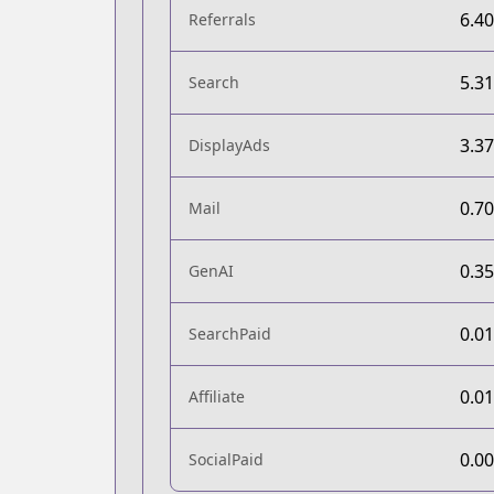
6.4
Referrals
5.3
Search
3.3
DisplayAds
0.7
Mail
0.3
GenAI
0.0
SearchPaid
0.0
Affiliate
0.0
SocialPaid