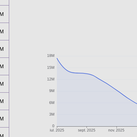
4M
3M
2M
9M
7M
5M
3M
3M