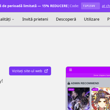
ă de perioadă limitată — 15% REDUCERE
|
Code:
at c
T1P15VV
lități
Invită prieteni
Descoperă
Utilizare
P
Vizitați site-ul web
y!