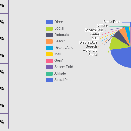
0%
1%
7%
0%
5%
1%
1%
0%