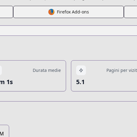
Firefox Add-ons
Durata medie
Pagini per vizi
m 1s
5.1
7M