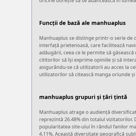
oricine dorește să se adâncească în lumea 
Funcții de bază ale manhuaplus
Manhuaplus se distinge printr-o serie de ca
interfață prietenoasă, care facilitează navi
adăugării, ceea ce le permite să găsească
cititorilor să își exprime opiniile și să int
asigurându-se că utilizatorii au acces la c
utilizatorilor să citească manga oriunde ș
manhuaplus grupuri și țări țintă
Manhuaplus atrage o audiență diversificată
reprezintă 26.48% din totalul vizitatorilor.
popularitatea site-ului în rândul fanilor m
4.11%. Această diversitate geografică sublin