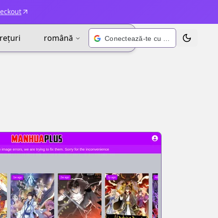
heckout
rețuri
română
Conectează-te cu Google
Schimbă t