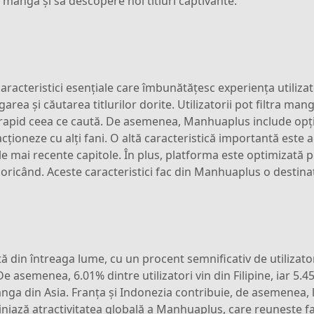
manga și să descopere noi titluri captivante.
racteristici esențiale care îmbunătățesc experiența utilizato
garea și căutarea titlurilor dorite. Utilizatorii pot filtra m
 rapid ceea ce caută. De asemenea, Manhuaplus include opți
eracționeze cu alți fani. O altă caracteristică importantă este
ele mai recente capitole. În plus, platforma este optimizată
i oricând. Aceste caracteristici fac din Manhuaplus o destina
 din întreaga lume, cu un procent semnificativ de utilizator
 De asemenea, 6.01% dintre utilizatori vin din Filipine, iar 
anga din Asia. Franța și Indonezia contribuie, de asemenea, la
iază atractivitatea globală a Manhuaplus, care reunește fani d