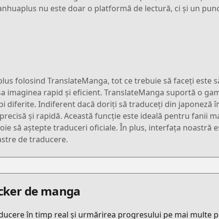
huaplus nu este doar o platformă de lectură, ci și un punc
s folosind TranslateManga, tot ce trebuie să faceți este să 
esa imaginea rapid și eficient. TranslateManga suportă o ga
bi diferite. Indiferent dacă doriți să traduceți din japoneză
precisă și rapidă. Această funcție este ideală pentru fanii 
ie să aștepte traduceri oficiale. În plus, interfața noastră es
oastre de traducere.
racker de manga
aducere în timp real și urmărirea progresului pe mai multe 