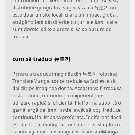
contribuind la diversitatea comunității. Această
distribuție geografică sugerează că 뉴토끼 nu
este doar un site local, ci are un impact global,
atrăgând fani din diferite colțuri ale lumii care
sunt dornici să exploreze și să se bucure de
manga.
cum să traduci 뉴토끼
Pentru a traduce imaginile din 뉴토끼 folosind
TranslateManga, tot ce trebuie să faci este să
dai clic pe imaginea dorită. Aceasta va fi tradusă
instantaneu, oferindu-ți o experiență de
utilizare rapidă și eficientă. Platforma suportă o
gamă largă de limbi, astfel încât să poți traduce
conținutul în limba ta preferată. Indiferent dacă
ești un fan al manga-urilor sau pur și simplu vrei
să înțelegi mai bine imaginile, TranslateManga