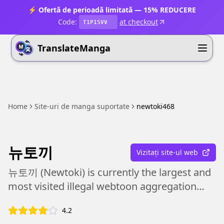
⚡ Ofertă de perioadă limitată — 15% REDUCERE
Code:
at checkout
T1P15VV
TranslateManga
Home
Site-uri de manga suportate
newtoki468
뉴토끼
Vizitați site-ul web
뉴토끼 (Newtoki) is currently the largest and
most visited illegal webtoon aggregation
platform in South Korea.
4.2