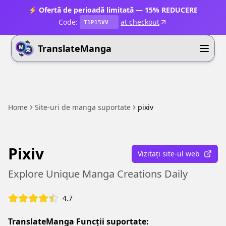
⚡ Ofertă de perioadă limitată — 15% REDUCERE
Code:
at checkout
T1P15VV
TranslateManga
Home
Site-uri de manga suportate
pixiv
Pixiv
Vizitați site-ul web
Explore Unique Manga Creations Daily
4.7
TranslateManga Funcții suportate: