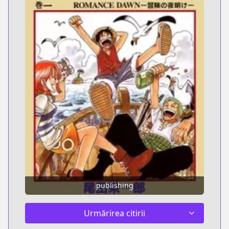
publishing
Urmărirea citirii