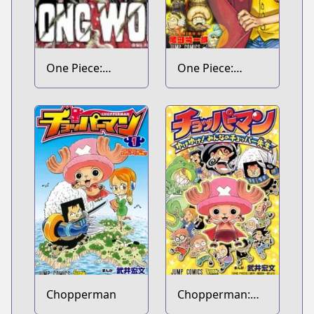
One Piece:
One Piece:
Strong World
Mugiwara
Daigekijou
Chopperman
Chopperman:
Yuke Yuke!