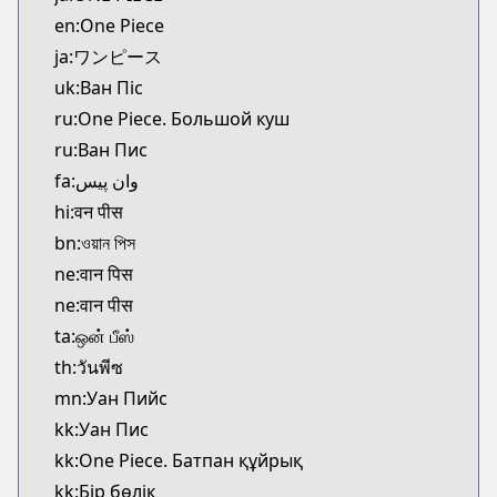
Kitsu
en:One Piece
https://kitsu.app/manga/38
ja:ワンピース
CDJapan
uk:Ван Піс
CDJapan
ru:One Piece. Большой куш
https://www.anime-planet.com/manga/https://ww
MangaUpdates
ru:Ван Пис
MangaUpdates
fa:وان پیس
https://www.mangaupdates.com/series.html?id=3
hi:वन पीस
Book☆Walker
bn:ওয়ান পিস
Book☆Walker
ne:वान पिस
https://bookwalker.jp/series/13002/list
ne:वान पीस
Official English
Official English
ta:ஒன் பீஸ்
https://mangaplus.shueisha.co.jp/titles/100020
th:วันพีซ
mn:Уан Пийс
kk:Уан Пис
kk:One Piece. Батпан құйрық
kk:Бір бөлік