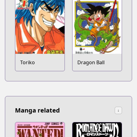
Toriko
Dragon Ball
Manga related
↓