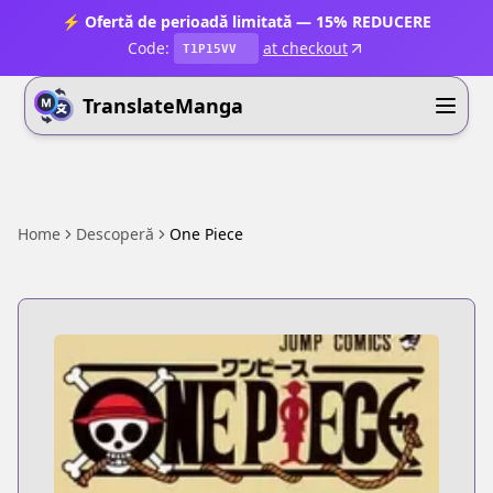
⚡ Ofertă de perioadă limitată — 15% REDUCERE
Code:
at checkout
T1P15VV
TranslateManga
Home
Descoperă
One Piece