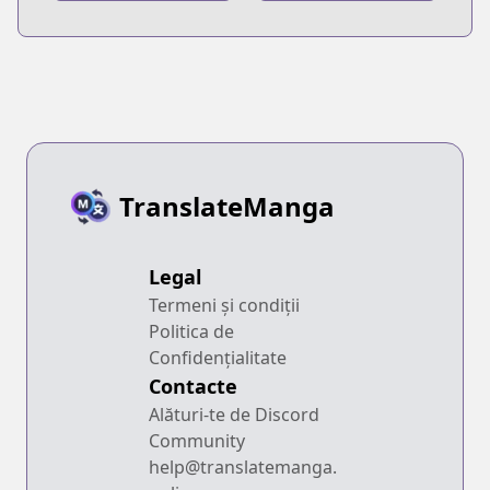
Minna no
Chopper-sensei
TranslateManga
Legal
Termeni și condiții
Politica de
Confidențialitate
Contacte
Alături-te de Discord
Community
help@translatemanga.