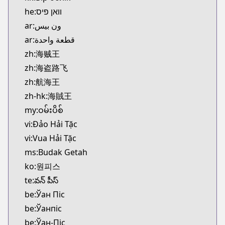
he:וואן פיס
ar:ون بيس
ar:قطعة واحدة
zh:海贼王
zh:海盗路飞
zh:航海王
zh-hk:海賊王
my:ဝမ်းပိစ်
vi:Đảo Hải Tặc
vi:Vua Hải Tặc
ms:Budak Getah
ko:원피스
te:వన్ పీస్
be:Ўан Піс
be:Ўанпіс
be:Ўан-Піс