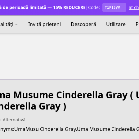
ă de perioadă limitată — 15% REDUCERE
|
Code:
at c
T1P15VV
lități
Invită prieteni
Descoperă
Utilizare
P
a Musume Cinderella Gray
( 
nderella Gray )
ri Alternativă