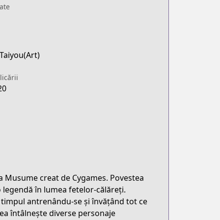
ate
Taiyou(Art)
icării
20
ma Musume creat de Cygames. Povestea
legendă în lumea fetelor-călăreți.
 timpul antrenându-se și învățând tot ce
, ea întâlnește diverse personaje