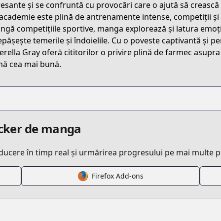
resante și se confruntă cu provocări care o ajută să crească at
YKS4
a academie este plină de antrenamente intense, competiții ș
ângă competițiile sportive, manga explorează și latura emoți
depășește temerile și îndoielile. Cu o poveste captivantă ș
/uma-musume-cinderella-grey
erella Gray oferă cititorilor o privire plină de farmec asupra 
nă cea mai bună.
/621318
racker de manga
aducere în timp real și urmărirea progresului pe mai multe 
Firefox Add-ons
/https://www.cdjapan.co.jp/product/NEOBK-2564313