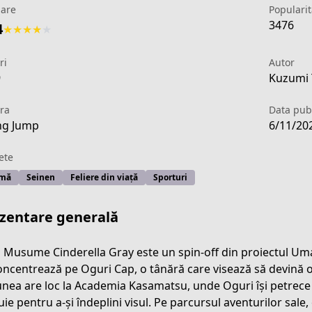
uare
Popularit
3476
4
★
★
★
★
★
ri
Autor
9
Kuzumi 
ra
Data publ
ng Jump
6/11/20
ete
mă
Seinen
Feliere din viață
Sporturi
zentare generală
Musume Cinderella Gray este un spin-off din proiectul U
oncentrează pe Oguri Cap, o tânără care visează să devină o 
-3c45-4d66-a818-4e1b78855838
unea are loc la Academia Kasamatsu, unde Oguri își petrece
uie pentru a-și îndeplini visul. Pe parcursul aventurilor sale