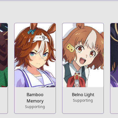
s.html?id=168524
t
Bamboo
Belno Light
Supporting
Memory
Supporting