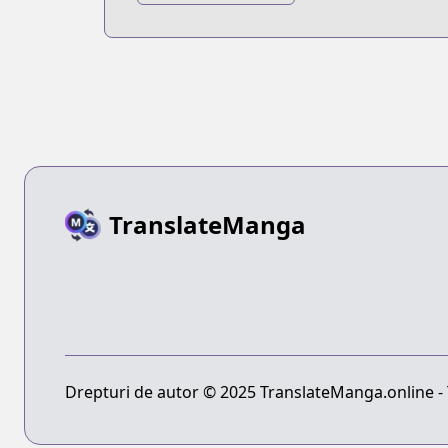
Uma Musume
Pretty Derby
TranslateManga
Drepturi de autor © 2025 TranslateManga.online - T