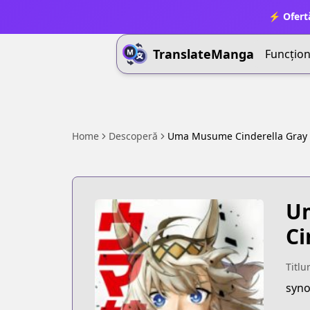
⚡ Ofert
TranslateManga
Funcționa
Home
Descoperă
Uma Musume Cinderella Gray
Um
Ci
Titlu