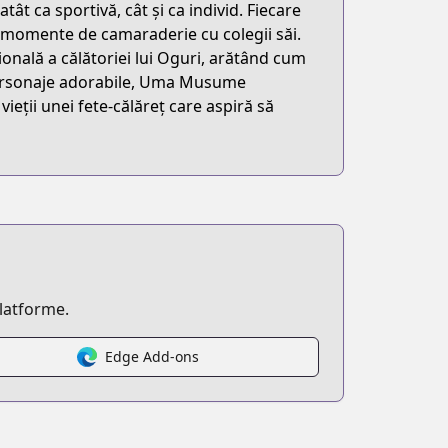
ât ca sportivă, cât și ca individ. Fiecare
i momente de camaraderie cu colegii săi.
onală a călătoriei lui Oguri, arătând cum
i personaje adorabile, Uma Musume
vieții unei fete-călăreț care aspiră să
platforme.
Edge Add-ons