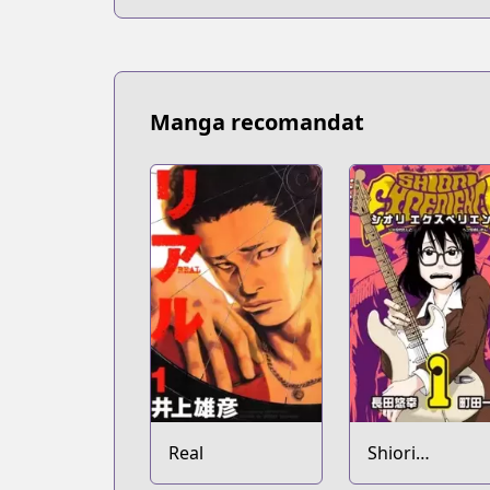
Manga recomandat
Real
Shiori
Experience: Jim