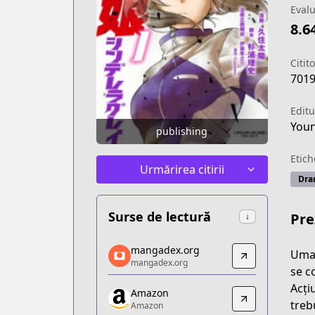
Eval
8.6
Citito
701
Editu
You
publishing
Etich
Urmărirea citirii
Dra
Surse de lectură
Pre
↓
mangadex.org
mangadex.org
Uma 
mangadex.org
mangadex.org
se c
https://mangadex.org/title/a9dd451c
Acți
Amazon
Amazon
treb
Amazon
Amazon