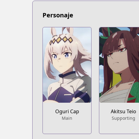
https://www.mangaupdates.com/serie
Book☆Walker
Personaje
Book☆Walker
https://bookwalker.jp/series/284416/lis
Oguri Cap
Akitsu Teio
Main
Supporting