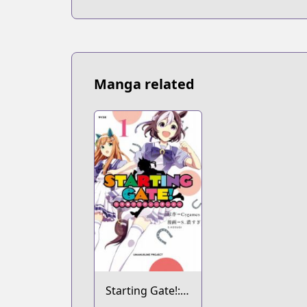
na Watashi to
Hen na Ojisan
Manga related
Starting Gate!: