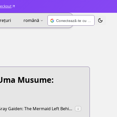
heckout
rețuri
română
Conectează-te cu Google
Schimbă t
Uma Musume:
synonyms:UmaMusu Cinderella Gray,Uma Musume Cinderella Gray Gaiden: The Mermaid Left Behind
↓